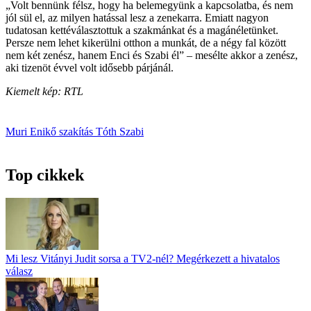
„Volt bennünk félsz, hogy ha belemegyünk a kapcsolatba, és nem
jól sül el, az milyen hatással lesz a zenekarra. Emiatt nagyon
tudatosan kettéválasztottuk a szakmánkat és a magánéletünket.
Persze nem lehet kikerülni otthon a munkát, de a négy fal között
nem két zenész, hanem Enci és Szabi él” – mesélte akkor a zenész,
aki tizenöt évvel volt idősebb párjánál.
Kiemelt kép: RTL
Muri Enikő
szakítás
Tóth Szabi
Top cikkek
Mi lesz Vitányi Judit sorsa a TV2-nél? Megérkezett a hivatalos
válasz