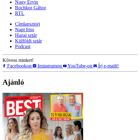
Nagy Ervin
Bochkor Gábor
RTL
Címlapsztori
Napi friss
Hazai sztár
Külföldi sztár
Podcast
Kövess minket!
Facebookon
Instagramon
YouTube-on
Írj e-mailt!
Ajánló