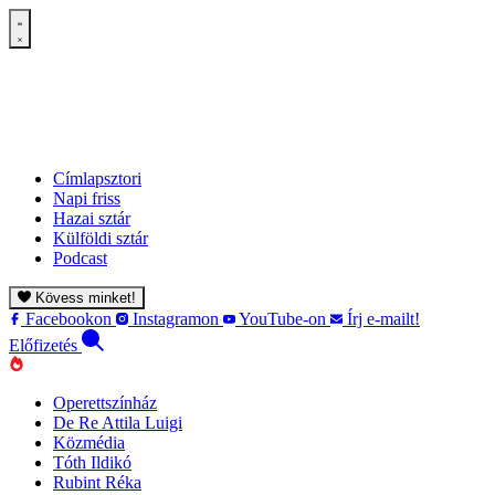
Címlapsztori
Napi friss
Hazai sztár
Külföldi sztár
Podcast
Kövess minket!
Facebookon
Instagramon
YouTube-on
Írj e-mailt!
Előfizetés
Operettszínház
De Re Attila Luigi
Közmédia
Tóth Ildikó
Rubint Réka