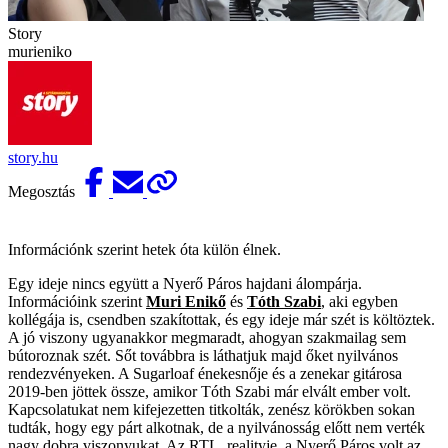
Story
murieniko
story.hu
Megosztás
Információnk szerint hetek óta külön élnek.
Egy ideje nincs együtt a Nyerő Páros hajdani álompárja.
Információink szerint
Muri Enikő
és
Tóth Szabi
, aki egyben
kollégája is, csendben szakítottak, és egy ideje már szét is költöztek.
A jó viszony ugyanakkor megmaradt, ahogyan szakmailag sem
bútoroznak szét. Sőt továbbra is láthatjuk majd őket nyilvános
rendezvényeken. A Sugarloaf énekesnője és a zenekar gitárosa
2019-ben jöttek össze, amikor Tóth Szabi már elvált ember volt.
Kapcsolatukat nem kifejezetten titkolták, zenész körökben sokan
tudták, hogy egy párt alkotnak, de a nyilvánosság előtt nem verték
nagy dobra viszonyukat. Az RTL realityje, a Nyerő Páros volt az