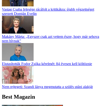
Vastag Csaba felesége rácáfolt a kritikákra: újabb végzettséget
szerzett Domján Evelin
Makány Márta: „Egyszer csak azt vettem észre, hogy már sehova
nem hívnak”
Elutasították Fodor Zsóka kérelmét: 84 évesen kell költöznie
Nem rejtegeti: Szandi lánya megmutatta a szülés utáni alakját
Best Magazin