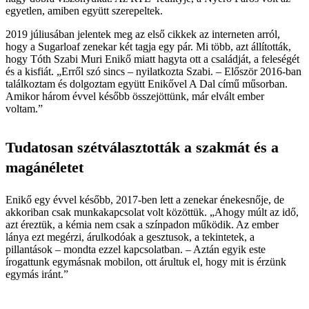
egyetlen, amiben együtt szerepeltek.
2019 júliusában jelentek meg az első cikkek az interneten arról,
hogy a Sugarloaf zenekar két tagja egy pár. Mi több, azt állították,
hogy Tóth Szabi Muri Enikő miatt hagyta ott a családját, a feleségét
és a kisfiát. „Erről szó sincs – nyilatkozta Szabi. – Először 2016-ban
találkoztam és dolgoztam együtt Enikővel A Dal című műsorban.
Amikor három évvel később összejöttünk, már elvált ember
voltam.”
Tudatosan szétválasztották a szakmát és a
magánéletet
Enikő egy évvel később, 2017-ben lett a zenekar énekesnője, de
akkoriban csak munkakapcsolat volt közöttük. „Ahogy múlt az idő,
azt éreztük, a kémia nem csak a színpadon működik. Az ember
lánya ezt megérzi, árulkodóak a gesztusok, a tekintetek, a
pillantások – mondta ezzel kapcsolatban. – Aztán egyik este
írogattunk egymásnak mobilon, ott árultuk el, hogy mit is érzünk
egymás iránt.”