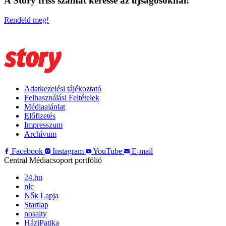
A Story friss számát keresse az újságosoknál!
Rendeld meg!
Adatkezelési tájékoztató
Felhasználási Feltételek
Médiaajánlat
Előfizetés
Impresszum
Archívum
Facebook
Instagram
YouTube
E-mail
Central Médiacsoport portfólió
24.hu
nlc
Nők Lapja
Startlap
nosalty
HáziPatika