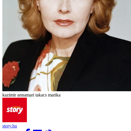
kazimir annamari takacs marika
story.hu