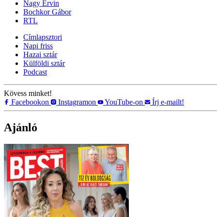
Nagy Ervin
Bochkor Gábor
RTL
Címlapsztori
Napi friss
Hazai sztár
Külföldi sztár
Podcast
Kövess minket!
Facebookon
Instagramon
YouTube-on
Írj e-mailt!
Ajánló