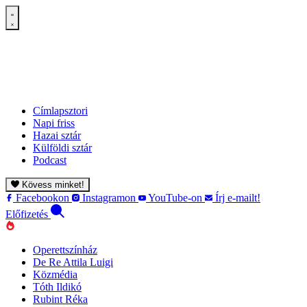
Címlapsztori
Napi friss
Hazai sztár
Külföldi sztár
Podcast
Kövess minket!
Facebookon
Instagramon
YouTube-on
Írj e-mailt!
Előfizetés
Operettszínház
De Re Attila Luigi
Közmédia
Tóth Ildikó
Rubint Réka