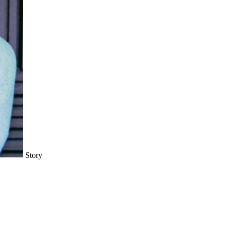
Story