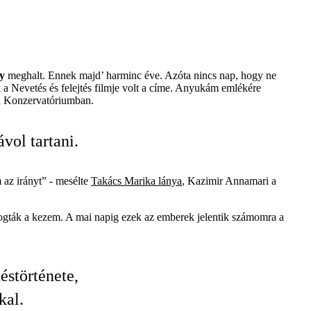
y
meghalt. Ennek majd’ harminc éve. Azóta nincs nap, hogy ne
a Nevetés és felejtés filmje volt a címe. Anyukám emlékére
la Konzervatóriumban.
vol tartani.
 az irányt” - mesélte
Takács Marika lánya
, Kazimir Annamari a
 fogták a kezem. A mai napig ezek az emberek jelentik számomra a
störténete,
kal.