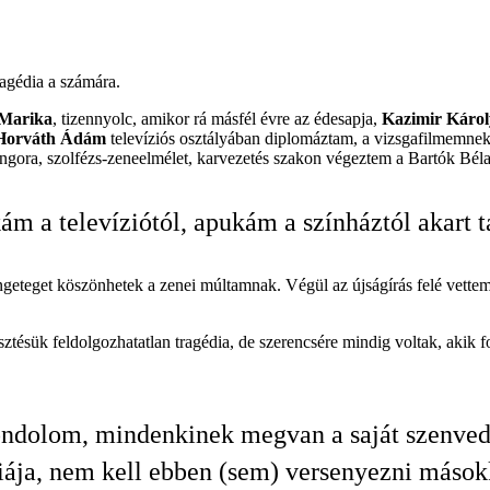
ragédia a számára.
 Marika
, tizennyolc, amikor rá másfél évre az édesapja,
Kazimir Károl
Horváth Ádám
televíziós osztályában diplomáztam, a vizsgafilmemnek 
ongora, szolfézs-zeneelmélet, karvezetés szakon végeztem a Bartók Bé
m a televíziótól, apukám a színháztól akart tá
eteget köszönhetek a zenei múltamnak. Végül az újságírás felé vettem
ztésük feldolgozhatatlan tragédia, de szerencsére mindig voltak, akik
ndolom, mindenkinek megvan a saját szenvedé
iája, nem kell ebben (sem) versenyezni mások