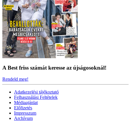
A Best friss számát keresse az újságosoknál!
Rendeld meg!
Adatkezelési tájékoztató
Felhasználási Feltételek
Médiaajánlat
Előfizetés
Impresszum
Archívum