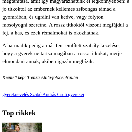
megtanítása, amit így magyarázhatunk el legkönnyebben: a
jó titkoktól az embernek kellemes zsibongás támad a
gyomrában, és ugrálni van kedve, vagy folyton
mosolyogni szeretne. A rossz titkoktól viszont megfájdul a
fej, a has, és ezek rémálmokat is okozhatnak.
A harmadik pedig a már fent említett szabály kezelése,
hogy a gyerek ne tartsa magában a rossz titkokat, merje
elmondani annak, akiben igazán megbízik.
Kiemelt kép: Trenka Attila/fotocentral.hu
gyereknevelés
Szabó András Csuti
gyerekei
Top cikkek