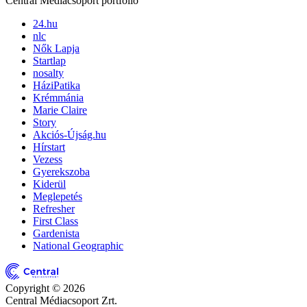
Central Médiacsoport portfólió
24.hu
nlc
Nők Lapja
Startlap
nosalty
HáziPatika
Krémmánia
Marie Claire
Story
Akciós-Újság.hu
Hírstart
Vezess
Gyerekszoba
Kiderül
Meglepetés
Refresher
First Class
Gardenista
National Geographic
Copyright © 2026
Central Médiacsoport Zrt.