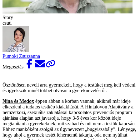
Story
csuti
Putnoki Zsuzsanna
Megosztás
Ösztönösen neveli arra gyermekeit, hogy a testüket meg kell védeni,
és igyekszik minél többet olvasni a gyereknevelésről.
Nina és Medox
éppen abban a korban vannak, akiknél már ideje
elkezdeni a tudatos testkép kialakítását. A
Hintalovon Alapítvány
a
nemzetközi, szexuális zaklatással kapcsolatos prevenciós program
ajánlása alapján azt javasolja, hogy 3-5 éves kor között ideje
megtanítani a gyerekeknek, mit szabad és mit nem a testük kapcsán.
Ehhez mankóként szolgál az úgynevezett „bugyiszabály”. Lényege,
hogy ahol a gyermek testét fehérnemű takarja, oda nem nyúlhat