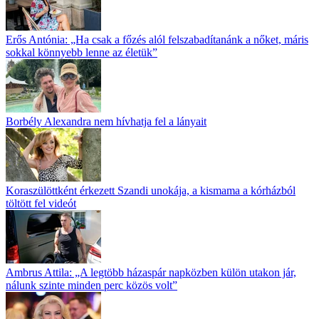
Erős Antónia: „Ha csak a főzés alól fel­szabadítanánk a nőket, máris
sokkal könnyebb lenne az életük”
Borbély Alexandra nem hívhatja fel a lányait
Koraszülöttként érkezett Szandi unokája, a kismama a kórházból
töltött fel videót
Ambrus Attila: „A legtöbb házaspár napközben külön utakon jár,
nálunk szinte minden perc közös volt”