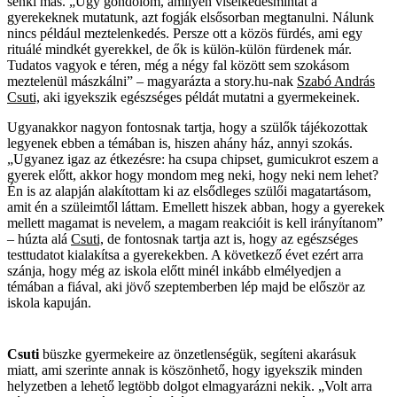
senki más. „Úgy gondolom, amilyen viselkedésmintát a
gyerekeknek mutatunk, azt fogják elsősorban megtanulni. Nálunk
nincs például meztelenkedés. Persze ott a közös fürdés, ami egy
rituálé mindkét gyerekkel, de ők is külön-külön fürdenek már.
Tudatos vagyok e téren, még a négy fal között sem szokásom
meztelenül mászkálni” – magyarázta a story.hu-nak
Szabó András
Csuti,
aki igyekszik egészséges példát mutatni a gyermekeinek.
Ugyanakkor nagyon fontosnak tartja, hogy a szülők tájékozottak
legyenek ebben a témában is, hiszen ahány ház, annyi szokás.
„Ugyanez igaz az étkezésre: ha csupa chipset, gumicukrot eszem a
gyerek előtt, akkor hogy mondom meg neki, hogy neki nem lehet?
Én is az alapján alakítottam ki az elsődleges szülői magatartásom,
amit én a szüleimtől láttam. Emellett hiszek abban, hogy a gyerekek
mellett magamat is nevelem, a magam reakcióit is kell irányítanom”
– húzta alá
Csuti,
de fontosnak tartja azt is, hogy az egészséges
testtudatot kialakítsa a gyerekekben. A következő évet ezért arra
szánja, hogy még az iskola előtt minél inkább elmélyedjen a
témában a fiával, aki jövő szeptemberben lép majd be először az
iskola kapuján.
Csuti
büszke gyermekeire az önzetlenségük, segíteni akarásuk
miatt, ami szerinte annak is köszönhető, hogy igyekszik minden
helyzetben a lehető legtöbb dolgot elmagyarázni nekik. „Volt arra