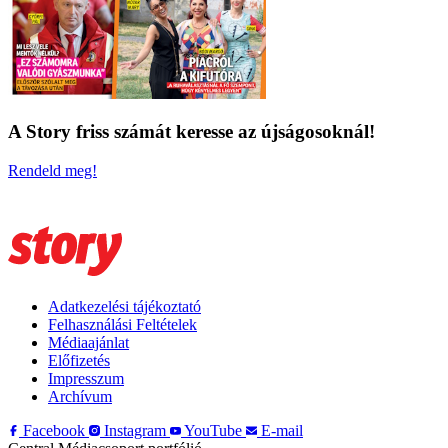
A Story friss számát keresse az újságosoknál!
Rendeld meg!
Adatkezelési tájékoztató
Felhasználási Feltételek
Médiaajánlat
Előfizetés
Impresszum
Archívum
Facebook
Instagram
YouTube
E-mail