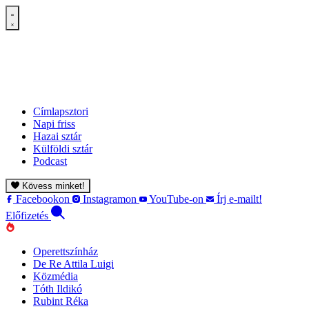
Címlapsztori
Napi friss
Hazai sztár
Külföldi sztár
Podcast
Kövess minket!
Facebookon
Instagramon
YouTube-on
Írj e-mailt!
Előfizetés
Operettszínház
De Re Attila Luigi
Közmédia
Tóth Ildikó
Rubint Réka