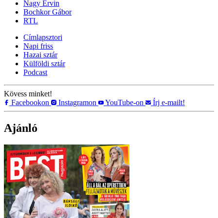
Nagy Ervin
Bochkor Gábor
RTL
Címlapsztori
Napi friss
Hazai sztár
Külföldi sztár
Podcast
Kövess minket!
Facebookon
Instagramon
YouTube-on
Írj e-mailt!
Ajánló