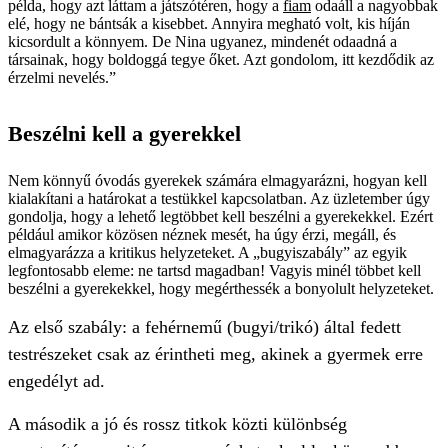
példa, hogy azt láttam a játszótéren, hogy a
fiam
odaáll a nagyobbak
elé, hogy ne bántsák a kisebbet. Annyira megható volt, kis híján
kicsordult a könnyem. De Nina ugyanez, mindenét odaadná a
társainak, hogy boldoggá tegye őket. Azt gondolom, itt kezdődik az
érzelmi nevelés.”
Beszélni kell a gyerekkel
Nem könnyű óvodás gyerekek számára elmagyarázni, hogyan kell
kialakítani a határokat a testükkel kapcsolatban. Az üzletember úgy
gondolja, hogy a lehető legtöbbet kell beszélni a gyerekekkel. Ezért
például amikor közösen néznek mesét, ha úgy érzi, megáll, és
elmagyarázza a kritikus helyzeteket. A „bugyiszabály” az egyik
legfontosabb eleme: ne tartsd magadban! Vagyis minél többet kell
beszélni a gyerekekkel, hogy megérthessék a bonyolult helyzeteket.
Az első szabály: a fehérnemű (bugyi/trikó) által fedett
testrészeket csak az érintheti meg, akinek a gyermek erre
engedélyt ad.
A második a jó és rossz titkok közti különbség