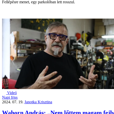
Fellépésre menet, egy parkolóban lett rosszul.
Videó
Napi friss
2024. 07. 19.
Janotka Krisztina
Wahorn András: „Nem lőttem magam fejbe, 