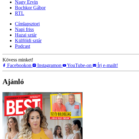
Nagy Ervin
Bochkor Gábor
RTL
Címlapsztori
Napi friss
Hazai sztár
Külföldi sztár
Podcast
Kövess minket!
Facebookon
Instagramon
YouTube-on
Írj e-mailt!
Ajánló