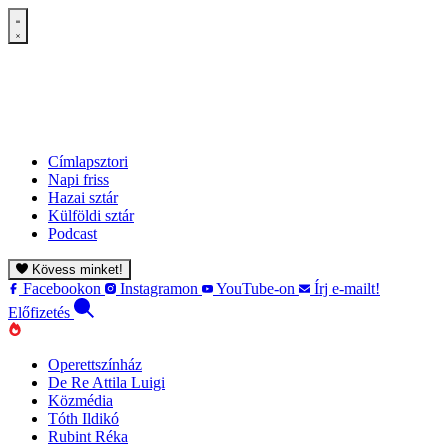
Címlapsztori
Napi friss
Hazai sztár
Külföldi sztár
Podcast
Kövess minket!
Facebookon
Instagramon
YouTube-on
Írj e-mailt!
Előfizetés
Operettszínház
De Re Attila Luigi
Közmédia
Tóth Ildikó
Rubint Réka