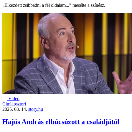
„Elkezdett zsibbadni a fél oldalam..." mesélte a színész.
Videó
Címlapsztori
2025. 03. 14.
story.hu
Hajós András elbúcsúzott a családjától