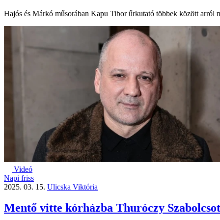
Hajós és Márkó műsorában Kapu Tibor űrkutató többek között arról mesé
Videó
Napi friss
2025. 03. 15.
Ulicska Viktória
Mentő vitte kórházba Thuróczy Szabolcsot