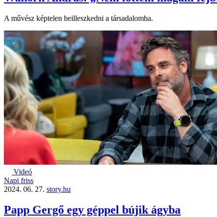
A művész képtelen beilleszkedni a társadalomba.
Videó
Napi friss
2024. 06. 27.
story.hu
Papp Gergő egy géppel bújik ágyba