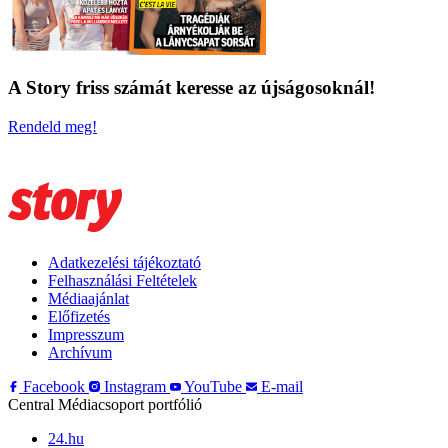
A Story friss számát keresse az újságosoknál!
Rendeld meg!
Adatkezelési tájékoztató
Felhasználási Feltételek
Médiaajánlat
Előfizetés
Impresszum
Archívum
Facebook
Instagram
YouTube
E-mail
Central Médiacsoport portfólió
24.hu