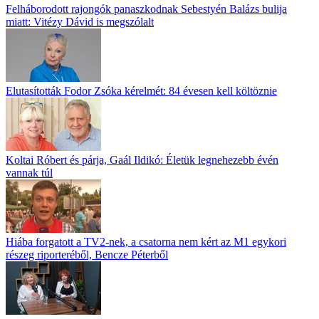
Felháborodott rajongók panaszkodnak Sebestyén Balázs bulija
miatt: Vitézy Dávid is megszólalt
Elutasították Fodor Zsóka kérelmét: 84 évesen kell költöznie
Koltai Róbert és párja, Gaál Ildikó: Életük legnehezebb évén
vannak túl
Hiába forgatott a TV2-nek, a csatorna nem kért az M1 egykori
részeg riporteréből, Bencze Péterből