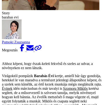
Story
barabas evi
Putnoki Zsuzsanna
Megosztás
Ahhoz képest, hogy észak-keleti fekvésű és szeles az udvar, a
növényeken ez nem látszik.
Virágoktól pompázik
Barabás Évi
kertje, amiről bár úgy gondolja,
hetekkel le van maradva a természet jelenlegi állapotához képest, és
a szelek sem kímélik, az értő kezek munkája mégis meglátszik rajta.
Évinek
idén márciusban és már tavalyi is
Szomoru Miklós
kertész
segített, de a műsorvezető is szívesen tanulja, melyik növénnyel
hogyan kell bánnia. Az évelők metszését ő maga végezte el, majd
együtt folytatták a munkát. Miklós és csapata segített neki