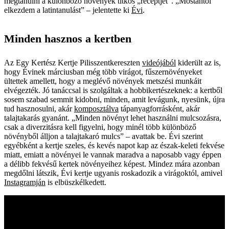
megtanulni a különböző növények titkos „receptjét”. „Mostantól
elkezdem a latintanulást” – jelentette ki
Évi
.
Minden hasznos a kertben
Az Egy Kertész Kertje Pilisszentkereszten
videójából
kiderült az is,
hogy Évinek márciusban még több virágot, fűszernövényeket
ültettek amellett, hogy a meglévő növények metszési munkáit
elvégezték. Jó tanáccsal is szolgáltak a hobbikertészeknek: a kertből
sosem szabad semmit kidobni, minden, amit levágunk, nyesünk, újra
tud hasznosulni, akár
komposztálva
tápanyagforrásként, akár
talajtakarás gyanánt. „Minden növényt lehet használni mulcsozásra,
csak a diverzitásra kell figyelni, hogy minél több különböző
növényből álljon a talajtakaró mulcs” – avattak be. Évi szerint
egyébként a kertje szeles, és kevés napot kap az észak-keleti fekvése
miatt, emiatt a növényei le vannak maradva a naposabb vagy éppen
a délibb fekvésű kertek növényeihez képest. Mindez mára azonban
megdőlni látszik, Évi kertje ugyanis roskadozik a virágoktól, amivel
Instagramján
is elbüszkélkedett.