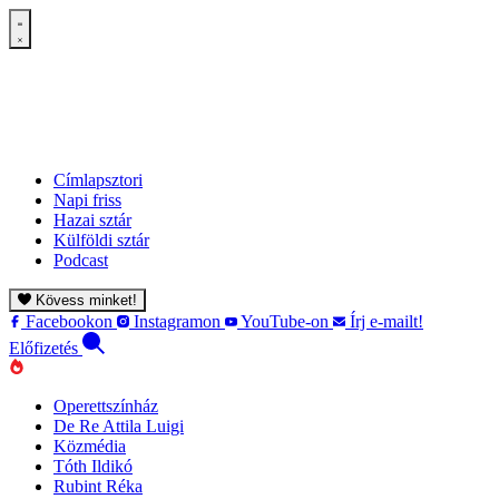
Címlapsztori
Napi friss
Hazai sztár
Külföldi sztár
Podcast
Kövess minket!
Facebookon
Instagramon
YouTube-on
Írj e-mailt!
Előfizetés
Operettszínház
De Re Attila Luigi
Közmédia
Tóth Ildikó
Rubint Réka