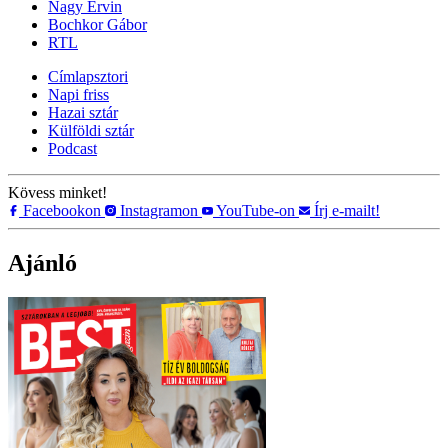
Nagy Ervin
Bochkor Gábor
RTL
Címlapsztori
Napi friss
Hazai sztár
Külföldi sztár
Podcast
Kövess minket!
Facebookon
Instagramon
YouTube-on
Írj e-mailt!
Ajánló