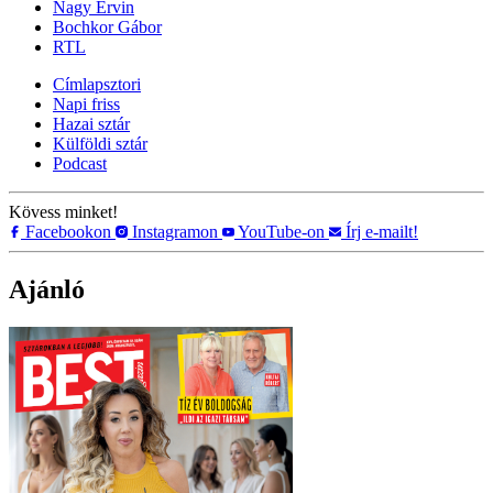
Nagy Ervin
Bochkor Gábor
RTL
Címlapsztori
Napi friss
Hazai sztár
Külföldi sztár
Podcast
Kövess minket!
Facebookon
Instagramon
YouTube-on
Írj e-mailt!
Ajánló