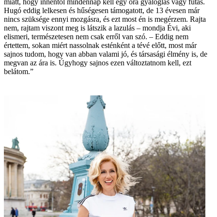
miatt, hogy innentől mindennap kell egy óra gyaloglás vagy futás.
Hugó eddig lelkesen és hűségesen támogatott, de 13 évesen már
nincs szüksége ennyi mozgásra, és ezt most én is megérzem. Rajta
nem, rajtam viszont meg is látszik a lazulás – mondja Évi, aki
elismeri, természetesen nem csak erről van szó. – Eddig nem
értettem, sokan miért nassolnak esténként a tévé előtt, most már
sajnos tudom, hogy van abban valami jó, és társasági élmény is, de
megvan az ára is. Úgyhogy sajnos ezen változtatnom kell, ezt
belátom.”