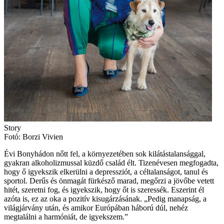
Story
Fotó: Borzi Vivien
Évi Bonyhádon nőtt fel, a környezetében sok kilátástalansággal,
gyakran alkoholizmussal küzdő család élt. Tizenévesen megfogadta,
hogy ő igyekszik elkerülni a depressziót, a céltalanságot, tanul és
sportol. Derűs és önmagát fürkésző marad, megőrzi a jövőbe vetett
hitét, szeretni fog, és igyekszik, hogy őt is szeressék. Eszerint él
azóta is, ez az oka a pozitív kisugárzásának. „Pedig manapság, a
világjárvány után, és amikor Európában háború dúl, nehéz
megtalálni a harmóniát, de igyekszem.”