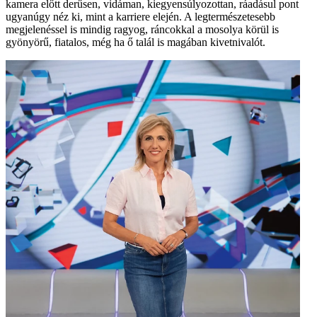
kamera előtt derűsen, vidáman, kiegyensúlyozottan, ráadásul pont
ugyanúgy néz ki, mint a karriere elején. A legtermészetesebb
megjelenéssel is mindig ragyog, ráncokkal a mosolya körül is
gyönyörű, fiatalos, még ha ő talál is magában kivetnivalót.