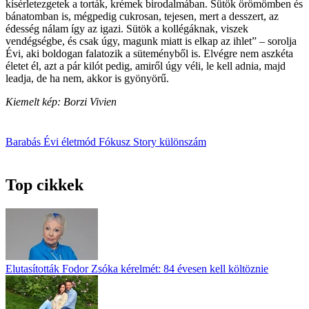
kísérletezgetek a torták, krémek birodalmában. Sütök örömömben és
bánatomban is, mégpedig cukrosan, tejesen, mert a desszert, az
édesség nálam így az igazi. Sütök a kollégáknak, viszek
vendégségbe, és csak úgy, magunk miatt is elkap az ihlet” – sorolja
Évi, aki boldogan falatozik a süteményből is. Elvégre nem aszkéta
életet él, azt a pár kilót pedig, amiről úgy véli, le kell adnia, majd
leadja, de ha nem, akkor is gyönyörű.
Kiemelt kép: Borzi Vivien
Barabás Évi
életmód
Fókusz
Story különszám
Top cikkek
Elutasították Fodor Zsóka kérelmét: 84 évesen kell költöznie