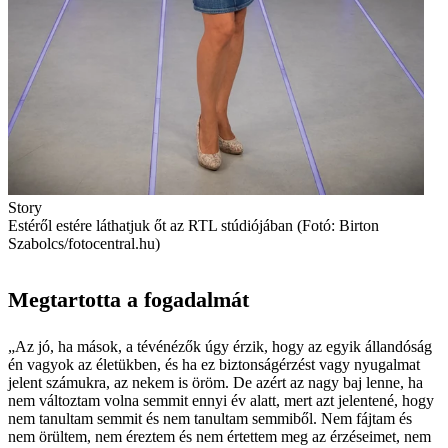
Story
Estéről estére láthatjuk őt az RTL stúdiójában (Fotó: Birton
Szabolcs/fotocentral.hu)
Megtartotta a fogadalmát
„Az jó, ha mások, a tévénézők úgy érzik, hogy az egyik állandóság
én vagyok az életükben, és ha ez biztonságérzést vagy nyugalmat
jelent számukra, az nekem is öröm. De azért az nagy baj lenne, ha
nem változtam volna semmit ennyi év alatt, mert azt jelentené, hogy
nem tanultam semmit és nem tanultam semmiből. Nem fájtam és
nem örültem, nem éreztem és nem értettem meg az érzéseimet, nem