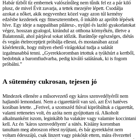
Habár tízből tíz embernek valószínűleg nem tűnik fel ez a pár kiló
plusz, de mivel Évit zavarja, a tettek mezejére lépett. Csodálja
azokat a nőket, akik negyvenhez közel vagy azon túl kemény
edzésbe kezdenek egy fitneszteremben, ő inkább az apróbb lépések
híve. Egy ideje a nappaliban pilátesz-, nyújtó és lazító gyakorlatokat
végez, hosszan gyalogol, kirándul az otthona környékén, illetve a
Balatonnál, ahol párjával sokat időzik. Barátnője egészséges, diétás
és vegán ételreceptjeit próbálja ellesni, és mostanában azzal
kísérletezik, hogy milyen ehető virágokkal tudja a salátát
izgalmasabbá tenni. „Gyerekkoromban irtottuk a tyúkhúrt a kertből,
bedobtuk a baromfiudvarba, pedig kiváló salátának, ki is fogom
próbálni.”
A sütemény cukrosan, tejesen jó
Mindezek ellenére a műsorvezető egy káros szenvedélyéről nem
hajlandó lemondani. Nem a cigarettáról van szó, azt Évi hatéves
korában letette. „Ferivel, a szomszéd fiúval kipróbáltuk a cigarettát,
valami rettenetes volt, én azóta nem gyújtottam rá. Alkoholt
alkalmanként iszom, leginkább ha valakire vagy valamire koccintani
kell. Az én ’káros szenvedélyem’ a sütés. Kislány koromban
tanultam meg abroszon rétest nyújtani, és bár gyerekként nem
voltam édesszájú, csak linzert vagy piskótát ettem, mára élvezettel