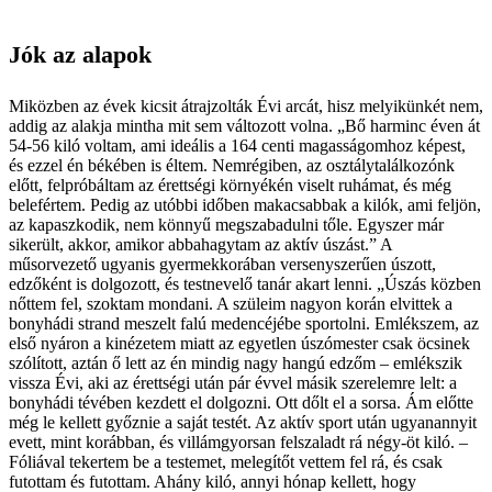
Jók az alapok
Miközben az évek kicsit átrajzolták Évi arcát, hisz melyikünkét nem,
addig az alakja mintha mit sem változott volna. „Bő harminc éven át
54-56 kiló voltam, ami ideális a 164 centi magasságomhoz képest,
és ezzel én békében is éltem. Nemrégiben, az osztálytalálkozónk
előtt, felpróbáltam az érettségi környékén viselt ruhámat, és még
belefértem. Pedig az utóbbi időben makacsabbak a kilók, ami feljön,
az kapaszkodik, nem könnyű megszabadulni tőle. Egyszer már
sikerült, akkor, amikor abbahagytam az aktív úszást.” A
műsorvezető ugyanis gyermekkorában versenyszerűen úszott,
edzőként is dolgozott, és testnevelő tanár akart lenni. „Úszás közben
nőttem fel, szoktam mondani. A szüleim nagyon korán elvittek a
bonyhádi strand meszelt falú medencéjébe sportolni. Emlékszem, az
első nyáron a kinézetem miatt az egyetlen úszómester csak öcsinek
szólított, aztán ő lett az én mindig nagy hangú edzőm – emlékszik
vissza Évi, aki az érettségi után pár évvel másik szerelemre lelt: a
bonyhádi tévében kezdett el dolgozni. Ott dőlt el a sorsa. Ám előtte
még le kellett győznie a saját testét. Az aktív sport után ugyanannyit
evett, mint korábban, és villámgyorsan felszaladt rá négy-öt kiló. –
Fóliával tekertem be a testemet, melegítőt vettem fel rá, és csak
futottam és futottam. Ahány kiló, annyi hónap kellett, hogy