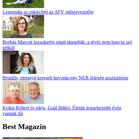
Lemondta az esküvőjét az ATV műsorvezetője
Borbás Marcsit luxuskertje miatt támadják: a tévés nem hagyta szó
nélkül
Brutális, mennyit keresett havonta egy NER-feleség asszisztense
Koltai Róbert és párja, Gaál Ildikó: Életük legnehezebb évén
vannak túl
Best Magazin