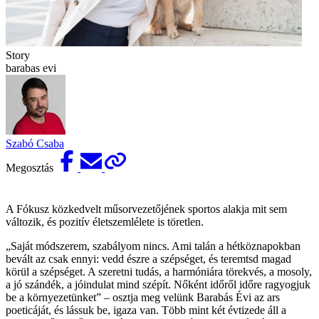
Story
barabas evi
Szabó Csaba
Megosztás
A Fókusz közkedvelt műsorvezetőjének sportos alakja mit sem
változik, és pozitív életszemlélete is töretlen.
„Saját módszerem, szabályom nincs. Ami talán a hétköznapokban
bevált az csak ennyi: vedd észre a szépséget, és teremtsd magad
körül a szépséget. A szeretni tudás, a harmóniára törekvés, a mosoly,
a jó szándék, a jóindulat mind szépít. Nőként időről időre ragyogjuk
be a környezetünket” – osztja meg velünk Barabás Évi az ars
poeticáját, és lássuk be, igaza van. Több mint két évtizede áll a