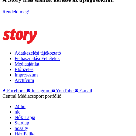
Rendeld meg!
Adatkezelési tájékoztató
Felhasználási Feltételek
Médiaajánlat
Előfizetés
Impresszum
Archívum
Facebook
Instagram
YouTube
E-mail
Central Médiacsoport portfólió
24.hu
nlc
Nők Lapja
Startlap
nosalty
HáziPatika