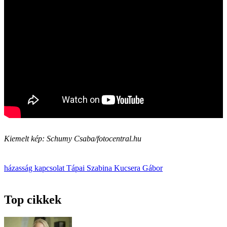
Kiemelt kép: Schumy Csaba/fotocentral.hu
házasság
kapcsolat
Tápai Szabina
Kucsera Gábor
Top cikkek