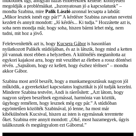
működnek úgy, ahogyan házas embereknek kellene: könnyedén
megoldják a problémáikat. „Iszonyatosan jó a kapcsolatunk” –
mondta Szabina, mire
Palik László
azonnal lecsapta a labdát:
„Mikor lesztek ismét egy pár?” A kérdésre Szabina zavartan nevetni
kezdett és annyit mondott: „Jó kérdés... Ki tudja.” Hozzátette azt is,
soha nem mondja már, hogy soha, hiszen bármi lehet még, nem
tudni, mit hoz a jövő.
Felelevenítették azt is, hogy
Kucsera Gábor
is hasonlóan
nyilatkozott Palikék stúdiójában, és az is látszik, hogy mind a ketten
jól vannak most ebben a helyzetben. A különélés megtanította az
egykori kajakost arra, hogy mit veszíthet az életben a rossz döntései
révén. „Sajnálom, hogy ez kellett, hogy észhez térítsen” – mondta
akkor Gábor.
Szabina most arról beszélt, hogy a munkamegosztásuk nagyon jól
működik, a gyerekekkel kapcsolatos logisztikát is jól tudják kezelni.
Minderre Szabina testvére, Andi is ráerősített: „Azt látom, hogy
nagyon szépen beszélnek egymással, harmónia van köztük,
úgyhogy remélem, hogy lesznek még egy pár.” A stúdióban
egyöntetűen közölték Szabinával, jó lenne, ha most már
kibékülnének Kucsival, hiszen az isten is egymásnak teremtette
őket. Szabina erre annyit mondott: „Oké, most hazamegyek, úgyis
találkozunk és megtárgyalom ezt Gáborral.”