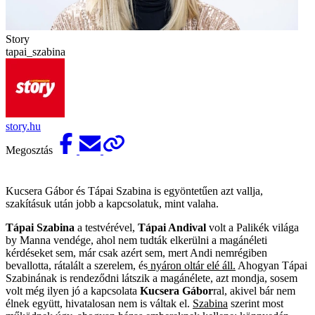
Story
tapai_szabina
story.hu
Megosztás
Kucsera Gábor és Tápai Szabina is egyöntetűen azt vallja,
szakításuk után jobb a kapcsolatuk, mint valaha.
Tápai Szabina
a testvérével,
Tápai Andival
volt a Palikék világa
by Manna vendége, ahol nem tudták elkerülni a magánéleti
kérdéseket sem, már csak azért sem, mert Andi nemrégiben
bevallotta, rátalált a szerelem, és
nyáron oltár elé áll.
Ahogyan Tápai
Szabinának is rendeződni látszik a magánélete, azt mondja, sosem
volt még ilyen jó a kapcsolata
Kucsera Gábor
ral, akivel bár nem
élnek együtt, hivatalosan nem is váltak el.
Szabina
szerint most