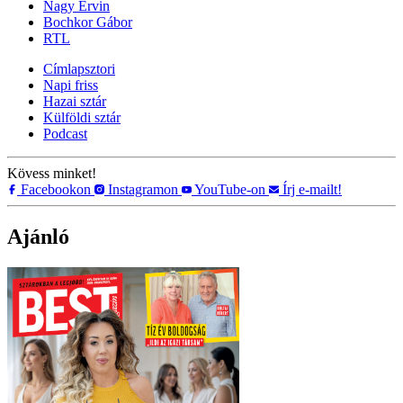
Nagy Ervin
Bochkor Gábor
RTL
Címlapsztori
Napi friss
Hazai sztár
Külföldi sztár
Podcast
Kövess minket!
Facebookon
Instagramon
YouTube-on
Írj e-mailt!
Ajánló