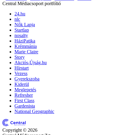
Central Médiacsoport portfólió
24.hu
nlc
Nők Lapja
Startlap
nosalty
HáziPatika
Krémmánia
Marie Claire
Story
Akciós-Újság.hu
Hírstart
Vezess
Gyerekszoba
Kiderül
Meglepetés
Refresher
First Class
Gardenista
National Geographic
Copyright © 2026