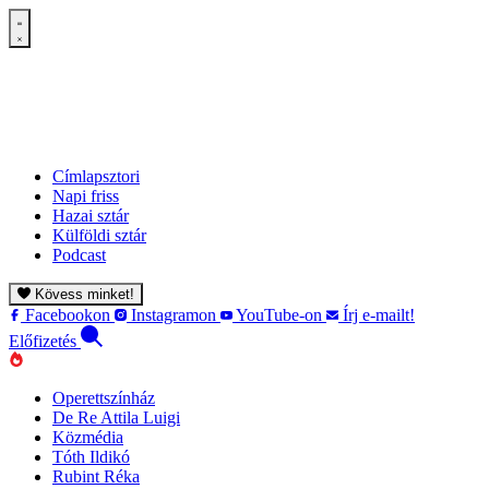
Címlapsztori
Napi friss
Hazai sztár
Külföldi sztár
Podcast
Kövess minket!
Facebookon
Instagramon
YouTube-on
Írj e-mailt!
Előfizetés
Operettszínház
De Re Attila Luigi
Közmédia
Tóth Ildikó
Rubint Réka