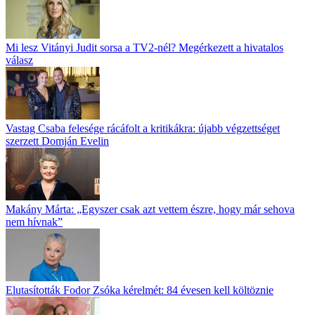
Mi lesz Vitányi Judit sorsa a TV2-nél? Megérkezett a hivatalos
válasz
Vastag Csaba felesége rácáfolt a kritikákra: újabb végzettséget
szerzett Domján Evelin
Makány Márta: „Egyszer csak azt vettem észre, hogy már sehova
nem hívnak”
Elutasították Fodor Zsóka kérelmét: 84 évesen kell költöznie