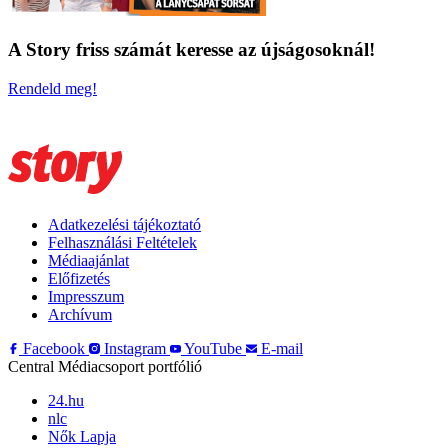
A Story friss számát keresse az újságosoknál!
Rendeld meg!
Adatkezelési tájékoztató
Felhasználási Feltételek
Médiaajánlat
Előfizetés
Impresszum
Archívum
Facebook
Instagram
YouTube
E-mail
Central Médiacsoport portfólió
24.hu
nlc
Nők Lapja