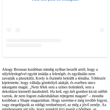
Ahogy Brosnan korábban mindig nyíltan beszélt arról, hogy a
súlyfeleslegével együtt imádja a feleségét, és egyáltalán nem
zavarják a pluszkilói, ­Keely is őszintén beleállt a témába. Többször
kijelentette, hogy vállalja gömbölyű alakját, és eszében sincs
takargatni magát. „Nem félek sem a színes holmiktól, sem a
dekoltázst kiemelő daraboktól. Ha kell, egy-két gombot kicsit odébb
varrok, de nem fogom zsákruhákban rejtegetni magam” – mondta
korábban a Shape magazinban. Hogy szeretne-e még tovább fogyni,
vagy megelégszik az eddigi eredménnyel, az még a jövő zenéje. Az
mindenesetre süt róla, hogy remekül érzi magát a bőrében, az