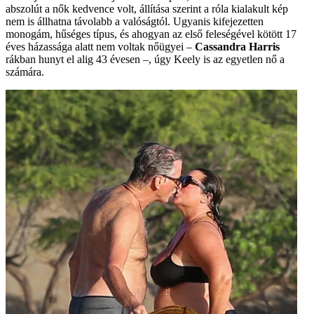
abszolút a nők kedvence volt, állítása szerint a róla kialakult kép
nem is állhatna távolabb a valóságtól. Ugyanis kifejezetten
monogám, hűséges típus, és ahogyan az első feleségével kötött 17
éves házassága alatt nem voltak nőügyei –
Cassandra Harris
rákban hunyt el alig 43 évesen –, úgy Keely is az egyetlen nő a
számára.