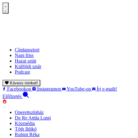
Címlapsztori
Napi friss
Hazai sztár
Külföldi sztár
Podcast
Kövess minket!
Facebookon
Instagramon
YouTube-on
Írj e-mailt!
Előfizetés
Operettszínház
De Re Attila Luigi
Közmédia
Tóth Ildikó
Rubint Réka