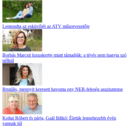
Lemondta az esküvőjét az ATV műsorvezetője
Borbás Marcsit luxuskertje miatt támadják: a tévés nem hagyta szó
nélkül
Brutális, mennyit keresett havonta egy NER-feleség asszisztense
Koltai Róbert és párja, Gaál Ildikó: Életük legnehezebb évén
vannak túl