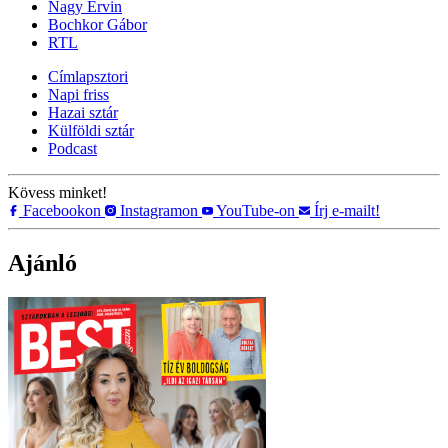
Nagy Ervin
Bochkor Gábor
RTL
Címlapsztori
Napi friss
Hazai sztár
Külföldi sztár
Podcast
Kövess minket!
Facebookon
Instagramon
YouTube-on
Írj e-mailt!
Ajánló