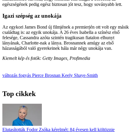
egészségének pedig egész biztosan jót tesz, hogy soványabb lett.
Igazi szépség az unokája
Az egykori James Bond új filmjének a premierjén ott volt egy másik
családtag is: az egyik unokája. A 26 éves Isabella a színész első
felesége, Cassandra azóta szintén tragikusan fiatalon elhunyt
lányának, Charlotte-nak a lánya. Brosnannek amúgy az első
házasságából való gyerekeinek hála már négy unokája van.
Kiemelt kép és fotók: Getty Images, Profimedia
változás
fogyás
Pierce Brosnan
Keely Shaye-Smith
Top cikkek
Elutasították Fodor Zsóka kérelmét: 84 évesen kell költöznie