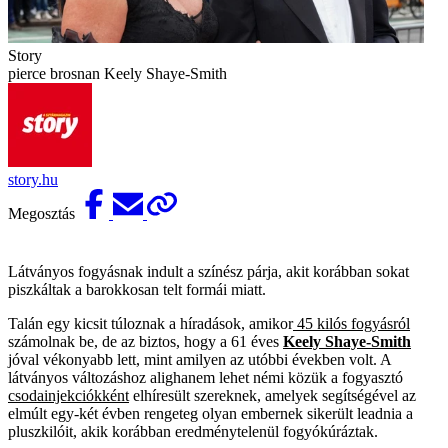
Story
pierce brosnan Keely Shaye-Smith
story.hu
Megosztás
Látványos fogyásnak indult a színész párja, akit korábban sokat
piszkáltak a barokkosan telt formái miatt.
Talán egy kicsit túloznak a híradások, amikor
45 kilós fogyásról
számolnak be, de az biztos, hogy a 61 éves
Keely Shaye-Smith
jóval vékonyabb lett, mint amilyen az utóbbi években volt. A
látványos változáshoz alighanem lehet némi közük a fogyasztó
csodainjekciókként
elhíresült szereknek, amelyek segítségével az
elmúlt egy-két évben rengeteg olyan embernek sikerült leadnia a
pluszkilóit, akik korábban eredménytelenül fogyókúráztak.