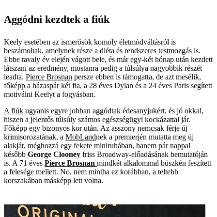
Aggódni kezdtek a fiúk
Keely esetében az ismerősök komoly életmódváltásról is
beszámoltak, amelynek része a diéta és rendszeres testmozgás is.
Ebbe tavaly év elején vágott bele, és már egy-két hónap után kezdett
látszani az eredmény, mostanra pedig a túlsúlya nagyobbik részét
leadta.
Pierce Brosnan
persze ebben is támogatta, de azt mesélik,
főképp a házaspár két fia, a 28 éves Dylan és a 24 éves Paris segített
motiválni Keelyt a fogyásban.
A fiúk
ugyanis egyre jobban ­aggódtak édesanyjukért, és jó okkal,
hiszen a jelentős túlsúly számos egészségügyi kockázattal jár.
Főképp egy bizonyos kor után. Az asszony nemcsak férje új
krimisorozatának, a
MobLand­
nek a premierjén mutatta meg új
alakját, méghozzá egy fekete miniruhában, hanem pár nappal
később
George Clooney
friss Broadway-előadásának bemutatóján
is. A 71 éves
Pierce Brosnan
mindkét alkalommal büszkén feszített
a felesége mellett. No, nem mintha ez korábban, a teltebb
korszakában másképp lett volna.