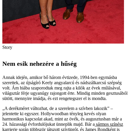
Story
Nem esik nehezére a hűség
Annak idején, amikor bő három évtizede, 1994-ben egymásba
szerettek, az újságíró Keely angyalarcú és nádszálkarcsú szépség
volt. Ám hiába szaporodtak meg rajta a kilók az évek múlásával,
világsztár férje ugyanúgy rajongott érte. Mindig minden gesztusából
sütött, mennyire imádja, és ezt rengetegszer el is mondta.
„A derékméret változhat, de a szerelem a szívben lakozik” –
jelentette ki egyszer. Hollywoodban tényleg kevés olyan
harmonikus kapcsolat akad, mint az övék, és augusztusban már a
24. házassági évfordulójukat ünneplik majd. Bár a
sármos színész
karrierje során többször játszott szívtiprót, és James Bondként is