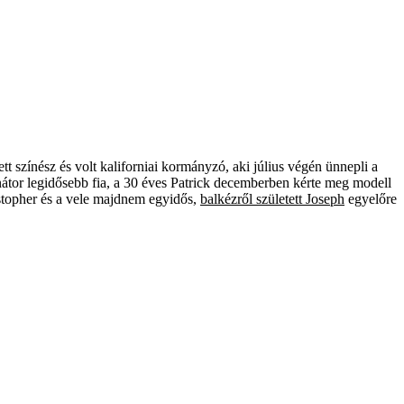
tt színész és volt kaliforniai kormányzó, aki július végén ünnepli a
inátor legidősebb fia, a 30 éves Patrick decemberben kérte meg modell
ristopher és a vele majdnem egyidős,
balkézről született Joseph
egyelőre