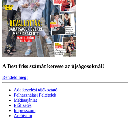
A Best friss számát keresse az újságosoknál!
Rendeld meg!
Adatkezelési tájékoztató
Felhasználási Feltételek
Médiaajánlat
Előfizetés
Impresszum
Archívum