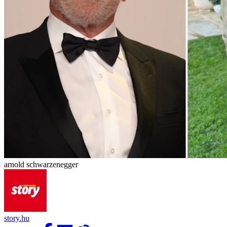
arnold schwarzenegger
story.hu