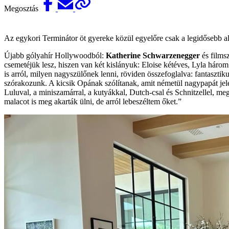
Megosztás
Az egykori Terminátor öt gyereke közül egyelőre csak a legidősebb alap
Újabb gólyahír Holly­woodból:
Katherine­ Schwarzenegger
és filmsz
csemetéjük lesz, hiszen van két kislányuk: Eloise kétéves, Lyla három
is arról, milyen nagyszülőnek lenni, röviden összefoglalva: fantaszt
szórakozunk. A kicsik Opának szólítanak, amit németül nagypapát jele
Luluval, a miniszamárral, a kutyákkal, Dutch-csal és Schnitzellel, 
malacot is meg akarták ülni, de arról lebeszéltem őket.”