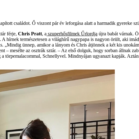
ított családot. Ő viszont pár év leforgása alatt a harmadik gyereke szü
tár férje,
Chris­ Pratt
, a
szuperhősfilmek Űrlordja
újra babát várnak. Ö
. A hírnek természetesen a világhírű nagypapa is nagyon örült, aki imád
ikus. „Mindig ünnep, amikor a lányom és Chris átjönnek a két kis unokám
nt – mesélte az osztrák sztár. – Az első dolguk, hogy sorban állnak za
meg a törpemalacommal, Schnelly­vel. Mindnyájan ugyanazt kapják. Aztá