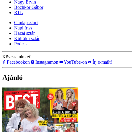
Nagy Ervin
Bochkor Gábor
RTL
Címlapsztori
Napi friss
Hazai sztár
Külföldi sztár
Podcast
Kövess minket!
Facebookon
Instagramon
YouTube-on
Írj e-mailt!
Ajánló