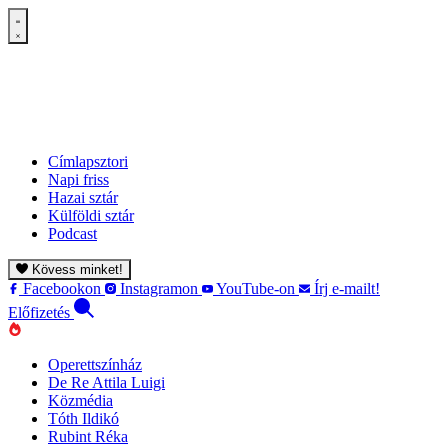
Címlapsztori
Napi friss
Hazai sztár
Külföldi sztár
Podcast
Kövess minket!
Facebookon
Instagramon
YouTube-on
Írj e-mailt!
Előfizetés
Operettszínház
De Re Attila Luigi
Közmédia
Tóth Ildikó
Rubint Réka