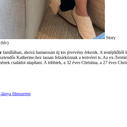
Story
chív)
r
famíliában, ahová hamarosan új kis jövevény érkezik. A testépítőből le
sztendős Katherine-­hez lassan felzárkóznak a testvérei is. Az ex-Term
nének családot alapítani. A többiek, a 32 éves Christina,­ a 27 éves Ch
-lánya
filmszerep