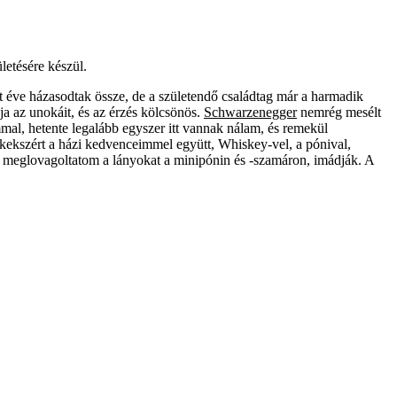
letésére készül.
t éve házasodtak össze, de a születendő családtag már a harmadik
ja az unokáit, és az érzés kölcsönös.
Schwar­zenegger
nemrég mesélt
mal, hetente legalább egyszer itt vannak nálam, és remekül
bkekszért a házi kedvenceimmel együtt, Whiskey-vel, a pónival,
n meglovagoltatom a lányokat a minipónin és -szamáron, imádják. A