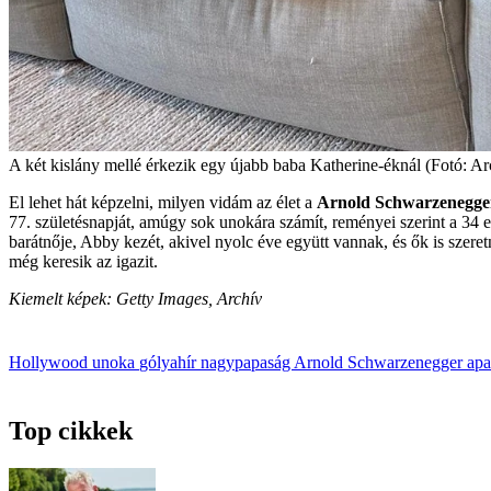
A két kislány mellé érkezik egy újabb baba Katherine­-éknál (Fotó: Ar
El lehet hát képzelni, milyen vidám az élet a
Arnold Schwar­zenegge
77. születésnapját, amúgy sok unokára számít, reményei szerint a 34 e
barátnője, Abby kezét, akivel nyolc éve együtt vannak, és ők is szeret
még keresik az igazit.
Kiemelt képek: Getty Images, Archív
Hollywood
unoka
gólyahír
nagypapaság
Arnold Schwarzenegger
apa
Top cikkek