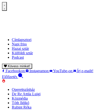
Címlapsztori
Napi friss
Hazai sztár
Külföldi sztár
Podcast
Kövess minket!
Facebookon
Instagramon
YouTube-on
Írj e-mailt!
Előfizetés
Operettszínház
De Re Attila Luigi
Közmédia
Tóth Ildikó
Rubint Réka