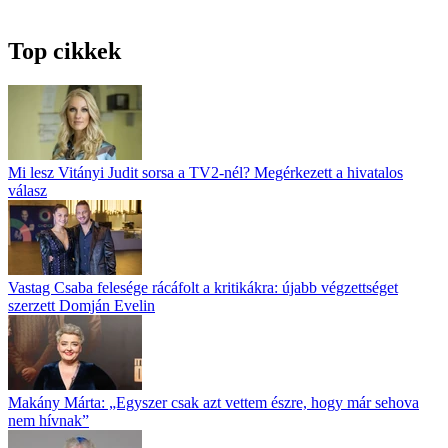
Top cikkek
Mi lesz Vitányi Judit sorsa a TV2-nél? Megérkezett a hivatalos
válasz
Vastag Csaba felesége rácáfolt a kritikákra: újabb végzettséget
szerzett Domján Evelin
Makány Márta: „Egyszer csak azt vettem észre, hogy már sehova
nem hívnak”