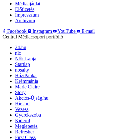
Médiaajánlat
Előfizetés
Impresszum
Archívum
Facebook
Instagram
YouTube
E-mail
Central Médiacsoport portfólió
24.hu
nlc
Nők Lapja
Startlap
nosalty
HáziPatika
Krémmánia
Marie Claire
Story
Akciós-Újság.hu
Hírstart
Vezess
Gyerekszoba
Kiderül
Meglepetés
Refresher
First Class