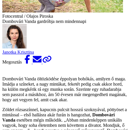
Fotocentral / Olajos Piroska
Dombovári Vanda gardróbja nem mindennapi
Janotka Krisztina
Megosztás
Dombovári Vanda öltözködése éppolyan bohókás, amilyen ő maga.
Imádja a színeket, a nagy mintákat, feketét pedig csak akkor hord,
ha külön megkérik rá egy munka során. Szerinte egy ruhadarabja
sem passzol a másikhoz, ám 50 évesen már megengedheti magának,
hogy azt vegyen fel, amit csak akar.
Zöldet rózsaszínnel, kapucnis pulcsit hosszú szoknyával, pöttyöset a
mintással – első hallásra akár furán is hangozhat,
Dombovári
Vanda
esetében mégis működik. „Abban mindenképpen unikális
vagyok, hogy soha életemben nem követtem a divatot. Mondjuk, ő