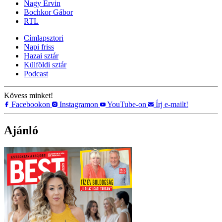
Nagy Ervin
Bochkor Gábor
RTL
Címlapsztori
Napi friss
Hazai sztár
Külföldi sztár
Podcast
Kövess minket!
Facebookon
Instagramon
YouTube-on
Írj e-mailt!
Ajánló