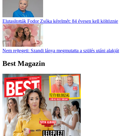
Elutasították Fodor Zsóka kérelmét: 84 évesen kell költöznie
Nem rejtegeti: Szandi lánya megmutatta a szülés utáni alakját
Best Magazin