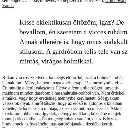
sem engem…” – kezdi nevetve a népszerű műsorvezető,
Dombovári
Vanda
.
Kissé eklektikusan öltözöm, igaz? De
bevallom, én szeretem a vicces ruháim
Annak ellenére is, hogy nincs kialakult
stílusom. A gardróbom telis-tele van sz
mintás, virágos holmikkal.
Ritkán van rosszkedvem, ha mégis előfordul, ezek a bohókás ruhák
hatnak rám. Mi ez, ha nem maga a színterápia?! – mosolyodik el. –
Én mindig a derűt választom. Illetve a fenntarthatóságot, ugyanis
majdnem minden darabom a használtruha-boltból van. Nem érdekel
a márka, vagy hogy eredetileg mennyibe kerülhetett. Sőt gyakran
választok olyat, amiről látszik, hogy az előző tulajdonos a kínaiban
vehette, de ha tetszik a mintája, az sem számít, ha műszálás. Akkor
maximum jobban odafigyelek, nehogy nyílt láng közelébe menjek –
mondja viccelődve. – És rengeteg ruhám van ám, de az is biztos,
hogy ennek az összértéke más gardróbjának a tízedébe került.