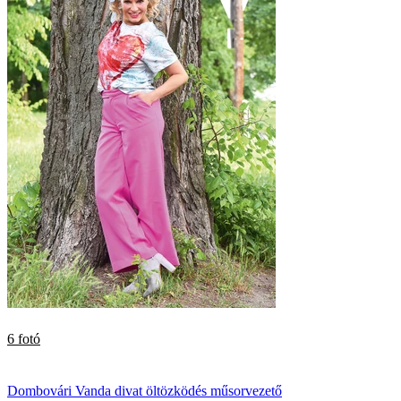
6 fotó
Dombovári Vanda
divat
öltözködés
műsorvezető