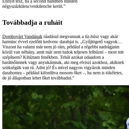
Ennyit tesz, ha a second handben minden
négyszázkilencvenkilencbe kerül.”
Továbbadja a ruháit
Dombovári Vandának
ráadásul megvannak a tíz-húsz vagy akár
harminc évvel ezelőtti kedvenc darabjai is. „Gyűjtögető vagyok…
Viszont ha valami már nem jó rám, például a régebbi nadrágjaim
közül van néhány, amit már nem tudok teljesen felhúzni – most mit
szépítsem? Kihíztam fenékben. Tehát azokat odaadom a
barátnőimnek vagy anyukámnak, aki meg elviszi azokhoz, akiknek
szükségük van rá. Adni jó! És mivel nagyon vigyázok minden
darabomra – például kifordítva mosom őket –, ha nem is tökéletes,
de jó állapotban lehet őket ­továbbadni.”