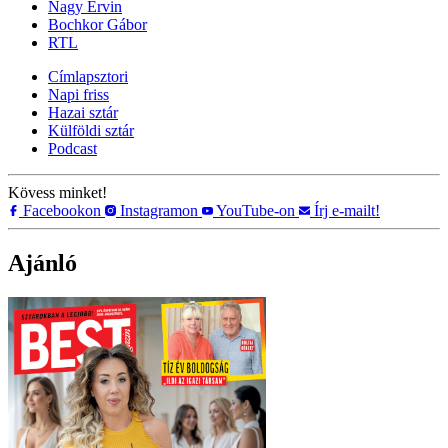
Nagy Ervin
Bochkor Gábor
RTL
Címlapsztori
Napi friss
Hazai sztár
Külföldi sztár
Podcast
Kövess minket!
Facebookon
Instagramon
YouTube-on
Írj e-mailt!
Ajánló