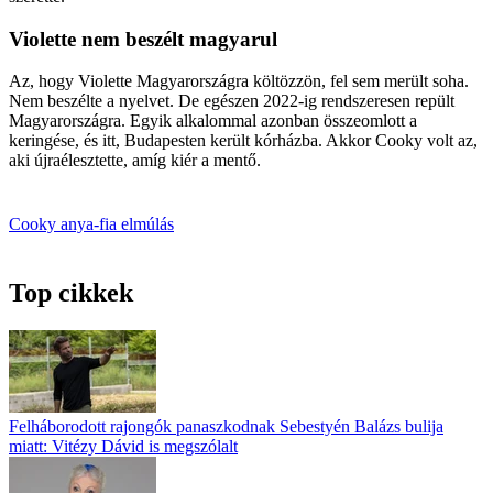
Violette nem beszélt magyarul
Az, hogy Violette Magyarországra költözzön, fel sem merült soha.
Nem beszélte a nyelvet. De egészen 2022-ig rendszeresen repült
Magyarországra. Egyik alkalommal azonban összeomlott a
keringése, és itt, Budapesten került kórházba. Akkor Cooky volt az,
aki újraélesztette, amíg kiér a mentő.
Cooky
anya-fia
elmúlás
Top cikkek
Felháborodott rajongók panaszkodnak Sebestyén Balázs bulija
miatt: Vitézy Dávid is megszólalt