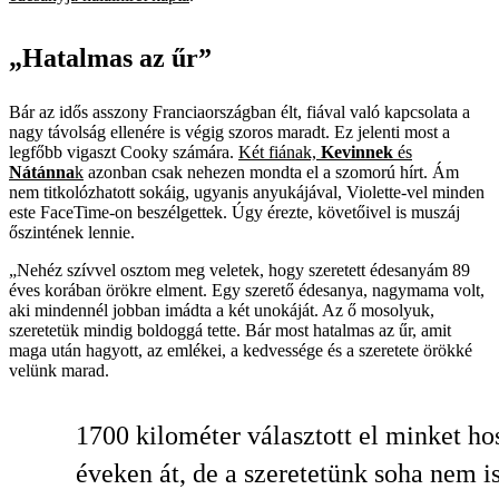
„Hatalmas az űr”
Bár az idős asszony Franciaországban élt, fiával való kapcsolata a
nagy távolság ellenére is végig szoros maradt. Ez jelenti most a
legfőbb vigaszt Cooky számára.
Két fiának,
Kevinnek
és
Nátánna
k
azonban csak nehezen mondta el a szomorú hírt. Ám
nem titkolózhatott sokáig, ugyanis anyukájával, Violette-vel minden
este FaceTime-­on beszélgettek. Úgy érezte, követőivel is muszáj
őszintének lennie.
„Nehéz szívvel osztom meg veletek, hogy szeretett édesanyám 89
éves korában örökre elment. Egy szerető édesanya, nagymama volt,
aki mindennél jobban imádta a két unokáját. Az ő mosolyuk,
szeretetük mindig boldoggá tette. Bár most hatalmas az űr, amit
maga után hagyott, az emlékei, a kedvessége és a szeretete örökké
velünk marad.
1700 kilométer választott el minket ho
éveken át, de a szeretetünk soha nem i