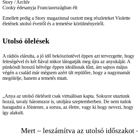
Story / Archív
Cooky édesanyja Franciaországban élt
Emellett pedig a Story magazinnal osztott meg részleteket Violette
életének utolsó éveiről és a temetése körülményeiről.
Utolsó ölelések
A rádiós elárulta, a jó idő beköszöntével éppen azt tervezgette, hogy
feleségével és két fiával mikor látogatják meg újra az anyukáját. A
pünkösdi hosszú hétvége éppen ideálisnak tűnt, ám sajnos május
végén a család már mégsem azért ült repülőre, hogy a nagymamát
megölelje, hanem a temetés miatt.
„Anya az utolsó öleléseit csak virtuálisan kapta. Sokszor utaztunk
hozzá, tavaly háromszor is, utoljára szeptemberben. De nem tudok
haragudni a Jóistenre, a sorsra, az életre, vagy ki hogy nevezi, hogy
így alakult.
Mert – leszámítva az utolsó időszakot 