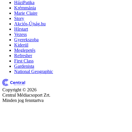
HáziPatika
Krémmánia
Marie Claire
Story
Akciós-Újság.hu
Hírstart
Vezess
Gyerekszoba
Kiderül
Meglepetés
Refresher
First Class
Gardenista
National Geographic
Copyright © 2026
Central Médiacsoport Zrt.
Minden jog fenntartva