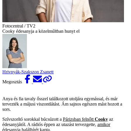
Fotocentral / TV2
Cooky édesanyja a közelmúltban hunyt el
Hrivnyák-Szakszon Zsanett
Megosztás
Anya és fia tavaly ősszel találkozott utoljára egymással, és már
tervezték a májusi viszontlátást. Ám sajnos egészen mást hozott a
sors.
Szívszorító sorokkal búcsúzott a
Párizsban felnőtt
Cooky
az
édesanyjától. A rádiós éppen az utazást tervezgette,
amikor
édesanyja halálhírét kapta
.