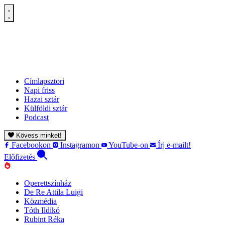
Címlapsztori
Napi friss
Hazai sztár
Külföldi sztár
Podcast
Kövess minket!
Facebookon
Instagramon
YouTube-on
Írj e-mailt!
Előfizetés
Operettszínház
De Re Attila Luigi
Közmédia
Tóth Ildikó
Rubint Réka