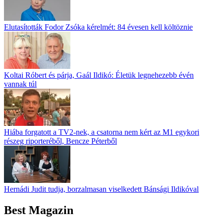
Elutasították Fodor Zsóka kérelmét: 84 évesen kell költöznie
Koltai Róbert és párja, Gaál Ildikó: Életük legnehezebb évén
vannak túl
Hiába forgatott a TV2-nek, a csatorna nem kért az M1 egykori
részeg riporteréből, Bencze Péterből
Hernádi Judit tudja, borzalmasan viselkedett Bánsági Ildikóval
Best Magazin