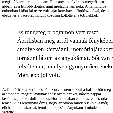
mégis jó kezekben tudhattam. Édesanyám nővére is megerősített
abban, ez a legjobb döntés, amit megadhattam neki. A harmincfős
otthonban külön lakrésze volt saját konyhával, fürdőszobával, de az
ebédet és a vacsorát mindig közösen költötte el a többiekkel.
És rengeteg programon vett részt.
Áprilisban még arról vannak fényképe
amelyeken kártyázni, memóriajátékozn
tornázni látom az anyukámat. Sőt van 
felvételem, amelyen gyönyörűen éneke
Mert épp jól volt.
Aztán kórházba került, és bár az orvos nem sokkal a halála előtt még
azt mondta, megint javulnak édesanyám értékei, három nappal
később sajnos fordult a kocka. Normandiában élte le az életét, oda
temetjük, és rendkívüli érzés, hogy az otthon minden lakója, a még
élő barátai ott akarnak lenni a temetésén. Anyukámat mindenki
szerette.”