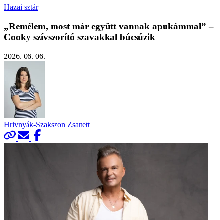
Hazai sztár
„Remélem, most már együtt vannak apukámmal” –
Cooky szívszorító szavakkal búcsúzik
2026. 06. 06.
Hrivnyák-Szakszon Zsanett