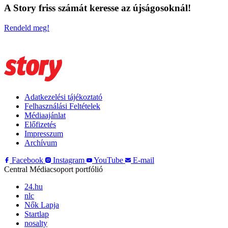
A Story friss számát keresse az újságosoknál!
Rendeld meg!
Adatkezelési tájékoztató
Felhasználási Feltételek
Médiaajánlat
Előfizetés
Impresszum
Archívum
Facebook
Instagram
YouTube
E-mail
Central Médiacsoport portfólió
24.hu
nlc
Nők Lapja
Startlap
nosalty