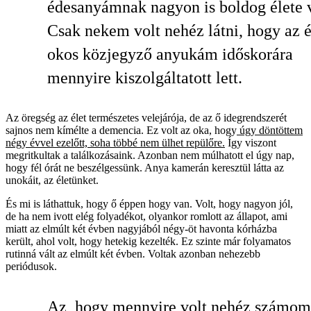
édesanyámnak nagyon is boldog élete v
Csak nekem volt nehéz látni, hogy az 
okos közjegyző anyukám időskorára
mennyire kiszolgáltatott lett.
Az öregség az élet természetes velejárója, de az ő idegrendszerét
sajnos nem kímélte a demencia. Ez volt az oka, hogy
úgy döntöttem
négy évvel ezelőtt, soha többé nem ülhet repülőre.
Így viszont
megritkultak a találkozásaink. Azonban nem múlhatott el úgy nap,
hogy fél órát ne beszélgessünk. Anya kamerán keresztül látta az
unokáit, az életünket.
És mi is láthattuk, hogy ő éppen hogy van. Volt, hogy nagyon jól,
de ha nem ivott elég folyadékot, olyankor romlott az állapot, ami
miatt az elmúlt két évben nagyjából négy-öt havonta kórházba
került, ahol volt, hogy hetekig kezelték. Ez szinte már folyamatos
rutinná vált az elmúlt két évben. Voltak azonban nehezebb
periódusok.
Az, hogy mennyire volt nehéz számom