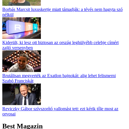
Borbás Marcsit luxuskertje miatt támadják: a tévés nem hagyta szó
nélkül
Kiderült, ki lesz ott biztosan az ország leghülyébb celebje címért
zajló versenyben
Brutálisan megverték az Exatlon bajnokát: alig lehet felismerni
Szabó Franciskát
Reviczky Gábor szívszorító vallomást tett: ezt kérik tőle most az
orvosai
Best Magazin