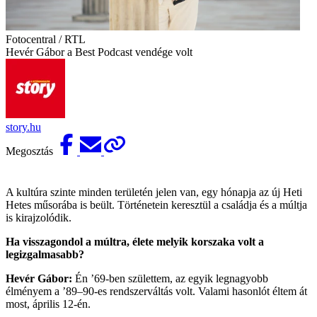
Fotocentral / RTL
Hevér Gábor a Best Podcast vendége volt
story.hu
Megosztás
A kultúra szinte minden területén jelen van, egy hónapja az új Heti
Hetes műsorába is beült. Történetein keresztül a családja és a múltja
is kirajzolódik.
Ha visszagondol a múltra, élete melyik korszaka volt a
legizgalmasabb?
Hevér Gábor:
Én ’69-ben születtem, az egyik legnagyobb
élményem a ’89–90-es rendszerváltás volt. Valami hasonlót éltem át
most, április 12-én.