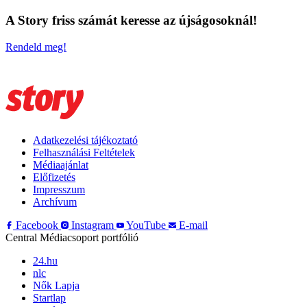
A Story friss számát keresse az újságosoknál!
Rendeld meg!
Adatkezelési tájékoztató
Felhasználási Feltételek
Médiaajánlat
Előfizetés
Impresszum
Archívum
Facebook
Instagram
YouTube
E-mail
Central Médiacsoport portfólió
24.hu
nlc
Nők Lapja
Startlap