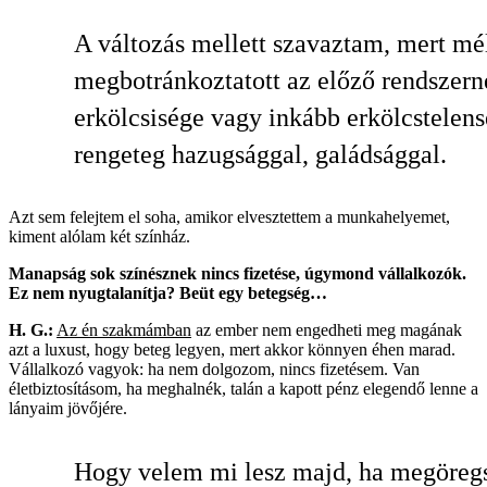
A változás mellett szavaztam, mert mé
megbotránkoztatott az előző rendszern
erkölcsisége vagy inkább erkölcstelens
rengeteg hazugsággal, galádsággal.
Azt sem felejtem el soha, amikor elvesztettem a munkahelyemet,
kiment alólam két színház.
Manapság sok színésznek nincs fizetése, úgymond vállalkozók.
Ez nem nyugtalanítja? Beüt egy betegség…
H. G.:
Az én szakmámban
az ember nem engedheti meg magának
azt a luxust, hogy beteg legyen, mert akkor könnyen éhen marad.
Vállalkozó vagyok: ha nem dolgozom, nincs fizetésem. Van
életbiztosításom, ha meghalnék, talán a kapott pénz elegendő lenne a
lányaim jövőjére.
Hogy velem mi lesz majd, ha megöreg