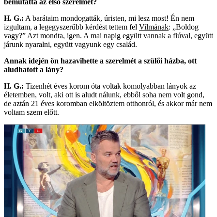
bemutatta az első szerelmét?
H. G.:
A barátaim mondogatták, úristen, mi lesz most! Én nem
izgultam, a legegyszerűbb kérdést tettem fel
Vilmának
: „Boldog
vagy?” Azt mondta, igen. A mai napig együtt vannak a fiúval, együtt
járunk nyaralni, együtt vagyunk egy család.
Annak idején ön hazavihette a szerelmét a szülői házba, ott
aludhatott a lány?
H. G.:
Tizenhét éves korom óta voltak komolyabban lányok az
életemben, volt, aki ott is aludt nálunk, ebből soha nem volt gond,
de aztán 21 éves koromban elköltöztem otthonról, és akkor már nem
voltam szem előtt.