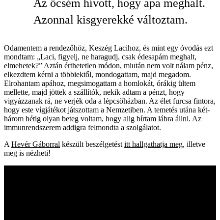
Az öcsém hívott, hogy apa meghalt.
Azonnal kisgyerekké változtam.
Odamentem a rendezőhöz, Keszég Lacihoz, és mint egy óvodás ezt
mondtam: „Laci, figyelj, ne haragudj, csak édesapám meghalt,
elmehetek?” Aztán érthetetlen módon, miután nem volt nálam pénz,
elkezdtem kérni a többiektől, mondogattam, majd megadom.
Elrohantam apához, megsimogattam a homlokát, órákig ültem
mellette, majd jöttek a szállítók, nekik adtam a pénzt, hogy
vigyázzanak rá, ne verjék oda a lépcsőházban. Az élet furcsa fintora,
hogy este vígjátékot játszottam a Nemzetiben. A temetés utána két-
három hétig olyan beteg voltam, hogy alig bírtam lábra állni. Az
immunrendszerem addigra felmondta a szolgálatot.
A
Hevér Gáborral
készült beszélgetést
itt hallgathatja meg
, illetve
meg is nézheti!