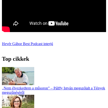
Hevér Gábor
Best Podcast
interjú
Top cikkek
„Nem élvezkedtem a műsoron” – Pálffy István megszólalt a Tények
megszűnéséről