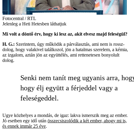
Fotocentral / RTL
Jelenleg a Heti Hetesben láthatjuk
Mi volt a döntő érv, hogy ki lesz az, akit elvesz majd feleségül?
H. G.:
Szerintem, úgy működik a párválasztás, ami nem is rossz­
dolog, hogy valakivel találkozol, jön a hatalmas szerelem, a kémia,
az izgalom, aztán jön az együttélés, ami rettenetesen bonyolult
dolog.
Senki nem tanít meg ugyanis arra, hog
hogy élj együtt a férjeddel vagy a
feleségeddel.
Ugye közhelyes a mondás, de igaz: lakva ismerszik meg az ember.
Jó esetben egy idő után
összecsiszolódik a két ember, ahogy mi is,
és ennek immár 25 éve
.