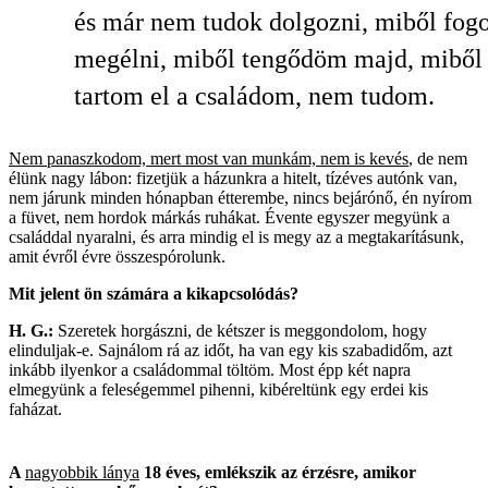
és már nem tudok dolgozni, miből fog
megélni, miből tengődöm majd, miből
tartom el a családom, nem tudom.
Nem panaszkodom, mert most van munkám, nem is kevés
, de nem
élünk nagy lábon: fizetjük a házunkra a hitelt, tízéves autónk van,
nem járunk minden hónapban étterembe, nincs bejárónő, én nyírom
a füvet, nem hordok márkás ruhákat. Évente egyszer megyünk a
családdal nyaralni, és arra mindig el is megy az a megtakarításunk,
amit évről évre összespórolunk.
Mit jelent ön számára a kikapcsolódás?
H. G.:
Szeretek horgászni, de kétszer is meggondolom, hogy
elinduljak-e. Sajnálom rá az időt, ha van egy kis szabadidőm, azt
inkább ilyenkor a családommal töltöm. Most épp két napra
elmegyünk a feleségemmel pihenni, kibéreltünk egy erdei kis
faházat.
A
nagyobbik lánya
18 éves, emlékszik az érzésre, amikor