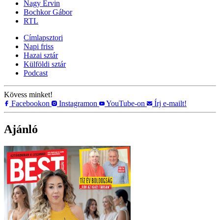
Nagy Ervin
Bochkor Gábor
RTL
Címlapsztori
Napi friss
Hazai sztár
Külföldi sztár
Podcast
Kövess minket!
Facebookon
Instagramon
YouTube-on
Írj e-mailt!
Ajánló