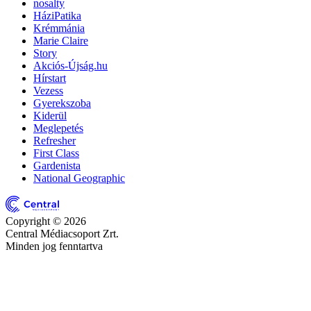
nosalty
HáziPatika
Krémmánia
Marie Claire
Story
Akciós-Újság.hu
Hírstart
Vezess
Gyerekszoba
Kiderül
Meglepetés
Refresher
First Class
Gardenista
National Geographic
Copyright © 2026
Central Médiacsoport Zrt.
Minden jog fenntartva