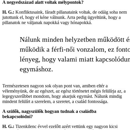
A negyedszázad alatt voltak mélypontok?
H. G.:
Konfliktusaink, fáradt pillanataink voltak, de odáig soha nem
jutottunk el, hogy el kéne válnunk. Arra pedig ügyeltünk, hogy a
pillanatok ne váljanak napokká vagy hónapokká.
Nálunk minden helyzetben működött é
működik a férfi-női vonzalom, ez fonto
lényeg, hogy valami miatt kapcsolódu
egymáshoz.
Természetesen nagyon sok olyan pont van, amiben eltér a
véleményünk, de az egészet, az egész történetet mégis felülírja az, a
legegyszerűbbet mondom, hogy akarjuk egymást. Nálunk mindig
mindent felülírt a szerelem, a szeretet, a család fontossága.
A szülők, nagyszülők hogyan tudnak a családba
bekapcsolódni?
H. G.:
Tizenkilenc évvel ezelőtt azért vettünk egy nagyon kicsi