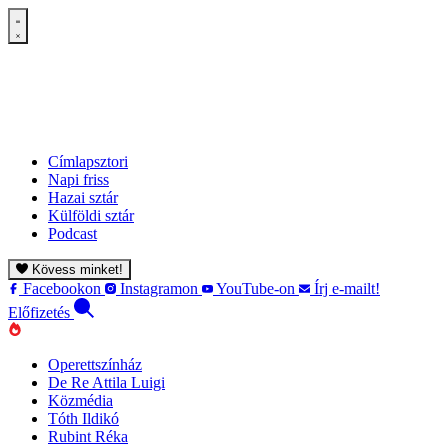
Címlapsztori
Napi friss
Hazai sztár
Külföldi sztár
Podcast
Kövess minket!
Facebookon
Instagramon
YouTube-on
Írj e-mailt!
Előfizetés
Operettszínház
De Re Attila Luigi
Közmédia
Tóth Ildikó
Rubint Réka