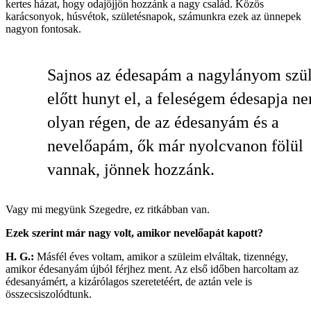
kertes házat, hogy odajöjjön hozzánk a nagy család. Közös
karácsonyok, húsvétok, születésnapok, számunkra ezek az ünnepek
nagyon fontosak.
Sajnos az édesapám a nagylányom szül
előtt hunyt el, a feleségem édesapja n
olyan régen, de az édesanyám és a
nevelőapám, ők már nyolcvanon fölül
vannak, jönnek hozzánk.
Vagy mi megyünk Szegedre, ez ritkábban van.
Ezek szerint már nagy volt, amikor nevelőapát kapott?
H. G.:
Másfél éves voltam, amikor a szüleim elváltak, tizennégy,
amikor édesanyám újból férjhez ment. Az első időben harcoltam az
édesanyámért, a kizárólagos szeretetéért, de aztán vele is
összecsiszolódtunk.