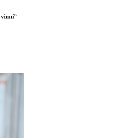
 vinni”