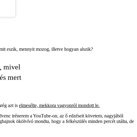
mit eszik, mennyit mozog, illetve hogyan alszik?
, mivel
 és mert
rég azt is
elmesélte, mekkora vagyonról mondott le.
dvenc trénerem a YouTube-on, az ő edzéseit követem, nagyjából
gbajnok ökölvívó mondta, hogy a felkészülés minden percét utálta, de