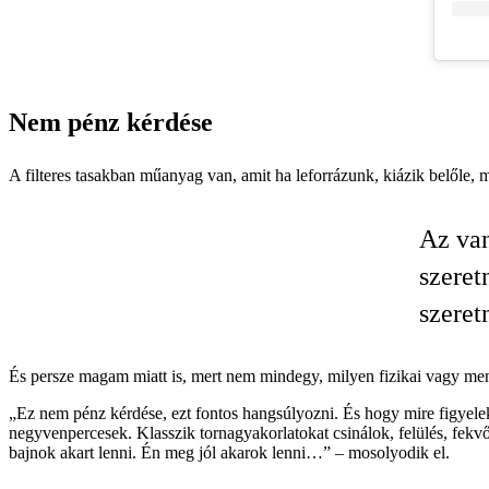
Nem pénz kérdése
A filteres tasakban műanyag van, amit ha leforrázunk, kiázik belőle, 
Az van
szeret
szeret
És persze magam miatt is, mert nem mindegy, milyen fizikai vagy ment
„Ez nem pénz kérdése, ezt fontos hangsúlyozni. És hogy mire figyel
negyvenpercesek. Klasszik tornagyakorlatokat csinálok, felülés, fek
bajnok akart lenni. Én meg jól akarok lenni…” – mosolyodik el.