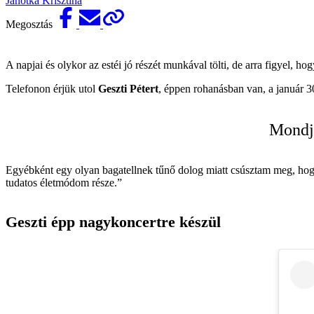
Janotka Krisztina
Megosztás
A napjai és olykor az estéi jó részét munkával tölti, de arra figyel, h
Telefonon érjük utol
Geszti Pétert
, éppen rohanásban van, a január 3
Mondju
Egyébként egy olyan bagatellnek tűnő dolog miatt csúsztam meg, hogy
tudatos életmódom része.”
Geszti épp nagykoncertre készül