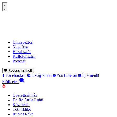
Címlapsztori
Napi friss
Hazai sztár
Külföldi sztár
Podcast
Kövess minket!
Facebookon
Instagramon
YouTube-on
Írj e-mailt!
Előfizetés
Operettszínház
De Re Attila Luigi
Közmédia
Tóth Ildikó
Rubint Réka