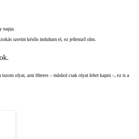
y napja.
okás szerint későn indultam el, ez jellemző rám.
ok.
m olyat, ami filteres – máshol csak olyat lehet kapni –, ez is a