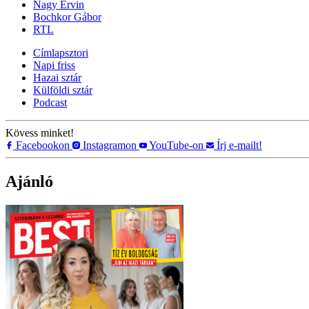
Nagy Ervin
Bochkor Gábor
RTL
Címlapsztori
Napi friss
Hazai sztár
Külföldi sztár
Podcast
Kövess minket!
Facebookon
Instagramon
YouTube-on
Írj e-mailt!
Ajánló