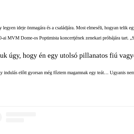
ogy legyen ideje önmagára és a családjára. Most elmeséli, hogyan telik eg
0-ai MVM Dome-os Poptimista koncertjének zenekari próbájára tart. „Sz
k úgy, hogy én egy utolsó pillanatos fiú vagy
 indulás előtt gyorsan még főztem magamnak egy teát… Ugyanis nem iszo