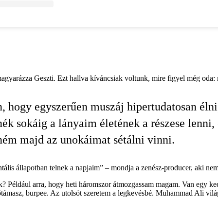
magyarázza Geszti. Ezt hallva kíváncsiak voltunk, mire figyel még oda: 
, hogy egyszerűen muszáj hipertudatosan élni
nék sokáig a lányaim életének a részese lenni,
ném majd az unokáimat sétálni vinni.
ális állapotban telnek a napjaim” – mondja a zenész-producer, aki nem
ek? Például arra, hogy heti háromszor átmozgassam magam. Van egy ke
vőtámasz, burpee. Az utolsót szeretem a legkevésbé. Muhammad Ali vilá