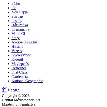
24.hu
nlc
Nők Lapja
Startlap
nosalty
HáziPatika
Krémmánia
Marie Claire
Story
Akciós-Újság.hu
Hírstart
Vezess
Gyerekszoba
Kiderül
Meglepetés
Refresher
First Class
Gardenista
National Geographic
Copyright © 2026
Central Médiacsoport Zrt.
Minden jog fenntartva