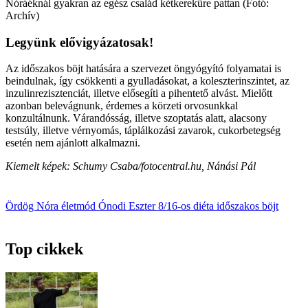
Nóráéknál gyakran az egész család kétkerekűre pattan (Fotó:
Archív)
Legyünk elővigyázatosak!
Az időszakos böjt hatására a szervezet öngyógyító folyamatai is
beindulnak, így csökkenti a gyulladásokat, a koleszterinszintet, az
inzulinrezisztenciát, illetve elősegíti a pihentető alvást. Mielőtt
azonban belevágnunk, érdemes a körzeti orvosunkkal
konzultálnunk. Várandósság, illetve szoptatás alatt, alacsony
testsúly, illetve vérnyomás, táplálkozási zavarok, cukorbetegség
esetén nem ajánlott alkalmazni.
Kiemelt képek: Schumy Csaba/fotocentral.hu, Nánási Pál
Ördög Nóra
életmód
Ónodi Eszter
8/16-os diéta
időszakos böjt
Top cikkek