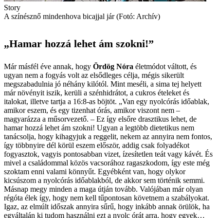
Story
A színésznő mindenhova bicajjal jár (Fotó: Archív)
„Hamar hozzá lehet ám szokni!”
Már másfél éve annak, hogy
Ördög Nóra
életmódot váltott, és
ugyan nem a fogyás volt az elsődleges célja, mégis sikerült
megszabadulnia jó néhány kilótól. Mint meséli, a sima tej helyett
már növényit iszik, kerüli a szénhidrátot, a cukros ételeket és
italokat, illetve tartja a 16:8-as böjtöt. „Van egy nyolcórás időablak,
amikor eszem, és egy tizenhat órás, amikor viszont nem –
magyarázza a műsorvezető. – Ez így elsőre drasztikus lehet, de
hamar hozzá lehet ám szokni! Ugyan a legtöbb dietetikus nem
tanácsolja, hogy kihagyjuk a reggelit, nekem az annyira nem fontos,
így többnyire dél körül eszem először, addig csak folyadékot
fogyasztok, vagyis pontosabban vizet, ízesítetlen teát vagy kávét. És
mivel a családommal közös vacsorához ragaszkodom, így este még
szoktam enni valami könnyűt. Egyébként van, hogy olykor
kicsúszom a nyolcórás időablakból, de akkor sem történik semmi.
Másnap megy minden a maga útján tovább. Valójában már olyan
régóta élek így, hogy nem kell tűpontosan követnem a szabályokat.
Igaz, az elmúlt időszak annyira sűrű, hogy inkább annak örülök, ha
egyáltalán ki tudom használni ezt a nyolc órát arra, hogy egyek…