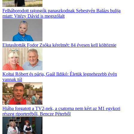
Felháborodott rajongók panaszkodnak Sebestyén Balázs bulija
miatt: Vitézy Dávid is megszólalt
Elutasították Fodor Zsóka kérelmét: 84 évesen kell költöznie
Koltai Róbert és párja, Gaál Ildikó: Életük legnehezebb évén
vannak túl
Hiába forgatott a TV2-nek, a csatorna nem kért az M1 egykori
részeg riporteréből, Bencze Péterből