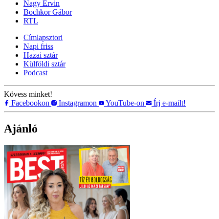
Nagy Ervin
Bochkor Gábor
RTL
Címlapsztori
Napi friss
Hazai sztár
Külföldi sztár
Podcast
Kövess minket!
Facebookon
Instagramon
YouTube-on
Írj e-mailt!
Ajánló