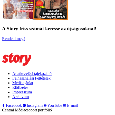
A Story friss számát keresse az újságosoknál!
Rendeld meg!
Adatkezelési tájékoztató
Felhasználási Feltételek
Médiaajánlat
Előfizetés
Impresszum
Archívum
Facebook
Instagram
YouTube
E-mail
Central Médiacsoport portfólió