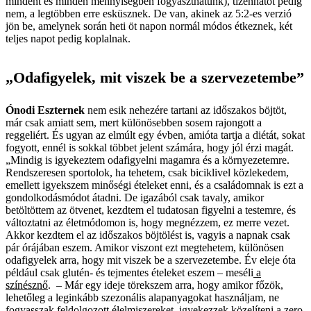
mindent és minden mennyiségben fogyaszthatunk), tizenhatot pedig
nem, a legtöbben erre esküsznek. De van, akinek az 5:2-es verzió
jön be, amelynek során heti öt napon normál módos étkeznek, két
teljes napot pedig koplalnak.
„Odafigyelek, mit viszek be a szervezetembe”
Ónodi Eszternek
nem esik nehezére tartani az időszakos böjtöt,
már csak amiatt sem, mert különösebben sosem rajongott a
reggeliért. És ugyan az elmúlt egy évben, amióta tartja a diétát, sokat
fogyott, ennél is sokkal többet jelent számára, hogy jól érzi magát.
„Mindig is igyekeztem odafigyelni magamra és a környezetemre.
Rendszeresen sportolok, ha tehetem, csak biciklivel közlekedem,
emellett igyekszem minőségi ételeket enni, és a családomnak is ezt a
gondolkodásmódot átadni. De igazából csak tavaly, amikor
betöltöttem az ötvenet, kezdtem el tudatosan figyelni a testemre, és
változtatni az életmódomon is, hogy megnézzem, ez merre vezet.
Akkor kezdtem el az időszakos böjtölést is, vagyis a napnak csak
pár órájában eszem. Amikor viszont ezt megtehetem, különösen
odafigyelek arra, hogy mit viszek be a szervezetembe. Év eleje óta
például csak glutén- és tejmentes ételeket eszem – meséli
a
színésznő
. – Már egy ideje törekszem arra, hogy amikor főzök,
lehetőleg a leginkább szezonális alapanyagokat használjam, ne
fogyasszak feldolgozott élelmiszereket, igyekezzek közelíteni a zero