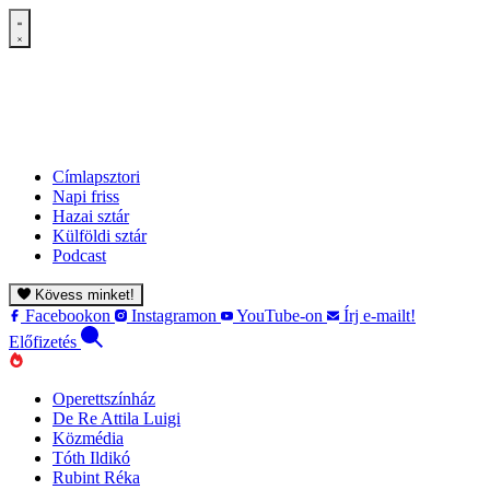
Címlapsztori
Napi friss
Hazai sztár
Külföldi sztár
Podcast
Kövess minket!
Facebookon
Instagramon
YouTube-on
Írj e-mailt!
Előfizetés
Operettszínház
De Re Attila Luigi
Közmédia
Tóth Ildikó
Rubint Réka