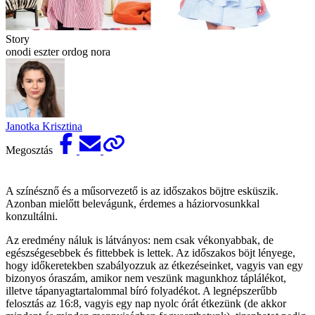
Story
onodi eszter ordog nora
Janotka Krisztina
Megosztás
A színésznő és a műsorvezető is az időszakos böjtre esküszik.
Azonban mielőtt belevágunk, érdemes a háziorvosunkkal
konzultálni.
Az eredmény náluk is látványos: nem csak vékonyabbak, de
egészségesebbek és fittebbek is lettek. Az időszakos böjt lényege,
hogy időkeretekben szabályozzuk az étkezéseinket, vagyis van egy
bizonyos óraszám, amikor nem veszünk magunkhoz táplálékot,
illetve tápanyagtartalommal bíró folyadékot. A legnépszerűbb
felosztás az 16:8, vagyis egy nap nyolc órát étkezünk (de akkor