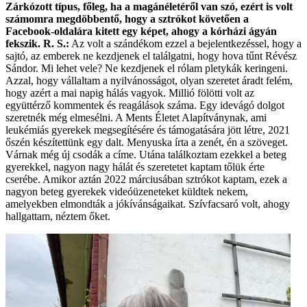
Zárkózott típus, főleg, ha a magánéletéről van szó, ezért is volt
számomra megdöbbentő, hogy a sztrókot követően a
Facebook-­oldalára kitett egy képet, ahogy a kórházi ágyán
fekszik.
R. S.:
Az volt a szándékom ezzel a bejelentkezéssel, hogy a
sajtó, az emberek ne kezdjenek el találgatni, hogy hova tűnt Révész
Sándor. Mi lehet vele? Ne kezdjenek el rólam pletykák keringeni.
Azzal, hogy vállaltam a nyilvánosságot, olyan szeretet áradt felém,
hogy azért a mai napig hálás vagyok. Millió fölötti volt az
együttérző kommentek és reagálások száma. Egy idevágó dolgot
szeretnék még elmesélni. A Ments Életet Alapítványnak, ami
leukémiás gyerekek megsegítésére és támogatására jött létre, 2021
őszén készítettünk egy dalt. Menyuska írta a zenét, én a szöveget.
Várnak még új csodák a címe. Utána találkoztam ezekkel a beteg
gyerekkel, nagyon nagy hálát és szeretetet kaptam tőlük érte
cserébe. Amikor aztán 2022 márciusában sztrókot kaptam, ezek a
nagyon beteg gyerekek videóüzeneteket küldtek nekem,
amelyekben elmondták a jókívánságaikat. Szívfacsaró volt, ahogy
hallgattam, néztem őket.