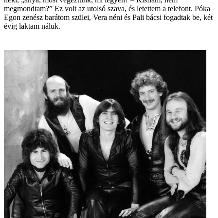
megmondtam?” Ez volt az utolsó szava, és letettem a telefont. Póka
Egon zenész barátom szülei, Vera néni és Pali bácsi fogadtak be, két
évig laktam náluk.