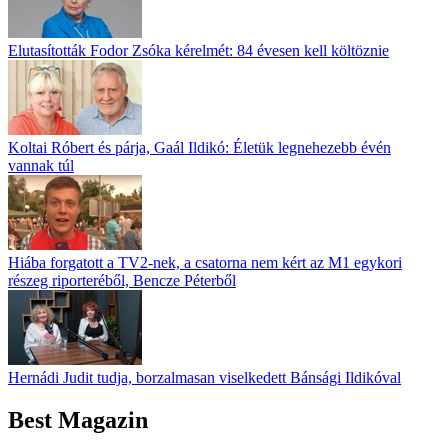
Elutasították Fodor Zsóka kérelmét: 84 évesen kell költöznie
Koltai Róbert és párja, Gaál Ildikó: Életük legnehezebb évén
vannak túl
Hiába forgatott a TV2-nek, a csatorna nem kért az M1 egykori
részeg riporteréből, Bencze Péterből
Hernádi Judit tudja, borzalmasan viselkedett Bánsági Ildikóval
Best Magazin