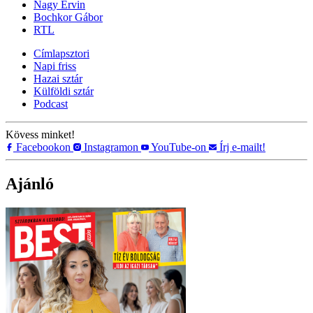
Nagy Ervin
Bochkor Gábor
RTL
Címlapsztori
Napi friss
Hazai sztár
Külföldi sztár
Podcast
Kövess minket!
Facebookon
Instagramon
YouTube-on
Írj e-mailt!
Ajánló