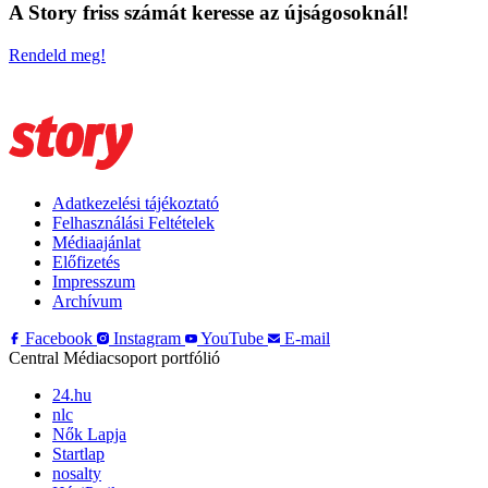
A Story friss számát keresse az újságosoknál!
Rendeld meg!
Adatkezelési tájékoztató
Felhasználási Feltételek
Médiaajánlat
Előfizetés
Impresszum
Archívum
Facebook
Instagram
YouTube
E-mail
Central Médiacsoport portfólió
24.hu
nlc
Nők Lapja
Startlap
nosalty