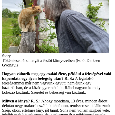
Story
Tökéletesen érzi magát a festői környezetben (Fotó: Derksen
Gyöngyi)
Hogyan változik meg egy család élete, például a feleségével való
kapcsolata egy ilyen betegség után?
R. S.:
A legutolsó
feleségemmel már nem vagyunk együtt, nem élünk egy
háztartásban, de a közös gyermekünk, Ráhel nagyon komoly
kohézió köztünk. Szeretet és békesség van köztünk.
Milyen a lánya?
R. S.:
Ahogy mondtam, 13 éves, minden áldott
délután négy órakor beszélünk telefonon, rendszeresen találkozunk.
Szép, okos, értelmes lány, jól tanul. Soha nem voltam szigorú vele,
inkább csak következetes, és igyekeztem őt a példámmal nevelni.