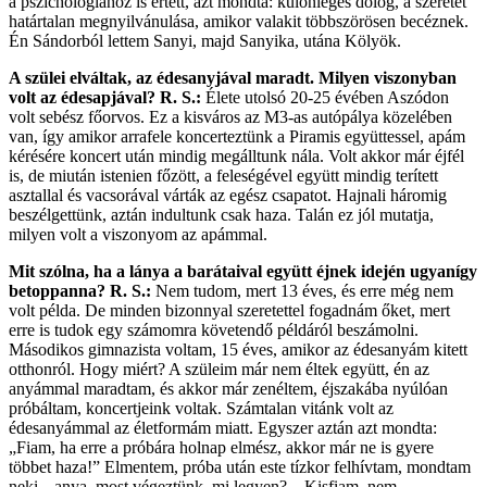
a pszichológiához is értett, azt mondta: különleges dolog, a szeretet
határtalan megnyilvánulása, amikor valakit többszörösen becéznek.
Én Sándorból lettem Sanyi, majd Sanyika, utána Kölyök.
A szülei elváltak, az édesanyjával maradt. Milyen viszonyban
volt az édesapjával?
R. S.:
Élete utolsó 20-25 évében Aszódon
volt sebész főorvos. Ez a kisváros az M3-as autópálya közelében
van, így amikor arrafele koncerteztünk a Piramis együttessel, apám
kérésére koncert után mindig megálltunk nála. Volt akkor már éjfél
is, de miután istenien főzött, a feleségével együtt mindig terített
asztallal és vacsorával várták az egész csapatot. Hajnali háromig
beszélgettünk, aztán indultunk csak haza. Talán ez jól mutatja,
milyen volt a viszonyom az apámmal.
Mit szólna, ha a lánya a barátaival együtt éjnek idején ugyanígy
betoppanna?
R. S.:
Nem tudom, mert 13 éves, és erre még nem
volt példa. De minden bizonnyal szeretettel fogadnám őket, mert
erre is tudok egy számomra követendő példáról beszámolni.
Másodikos gimnazista voltam, 15 éves, amikor az édesanyám kitett
otthonról. Hogy miért? A szüleim már nem éltek együtt, én az
anyámmal maradtam, és akkor már zenéltem, éjszakába nyúlóan
próbáltam, koncertjeink voltak. Számtalan vitánk volt az
édesanyámmal az életformám miatt. Egyszer aztán azt mondta:
„Fiam, ha erre a próbára holnap elmész, akkor már ne is gyere
többet haza!” Elmentem, próba után este tízkor felhívtam, mondtam
neki, „anya, most végeztünk, mi legyen? – Kisfiam, nem