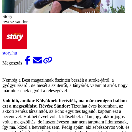
Story
revesz sandor
story.hu
Megosztás
Nemrég a Best magazinnak őszintén beszélt a stroke-járól, a
gyógyu­lásáról, de mesél a szüleiről, a lányáról, valamint arról, hogy
már nincsenek együtt a feleségével.
Volt idő, amikor Kölyöknek becézték, ma már nemigen hallom
ezt a megszólítást.
Révész Sándor:
Tizenhat éves koromban, az
akkori zenész tár­saimtól, az Echo együttes tagjaitól kaptam ezt a
becenevet. Hat-hét évvel voltak idősebbek nálam, így akkor jogos
volt a megszólítás, de huszonévesen már nem tartottam ildomosnak,
így ma, közel a hetvenhez sem. Pedig apám, aki sebészorvos volt, és