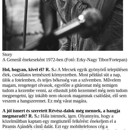
Story
A Generál énekeseként 1972-ben (Fotó: Erky-Nagy Tibor/Fortepan)
Hol, hogyan, kivel él?
R. S.:
A Mecsek egyik gyönyörű településen
élek, csodálatos természeti környezetben. Most például süt a nap,
ülök a fotelemben, és teljes békesség van a szívemben. Művelem
magam, rengeteget olvasok, egyelőre a gitáromat még nemigen
tudom a kezembe venni, az ellustult jobb kezemmel még nem tudom
megpengetni, így inkább nem okozok magamnak csalódást, elő sem
veszem a hangszeremet. Ez még várat magára.
A jól ismert és szeretett ­Révész-dalok még mennek, a hangja
megmaradt?
R. S.:
Hála istennek, igen. Olyannyira, hogy a
közelmúltban kaptam egy megtisztelő felkérést: énekeljem el a
Piramis Ajándék című dalát. Ezt egy mobiltelefonos cég a