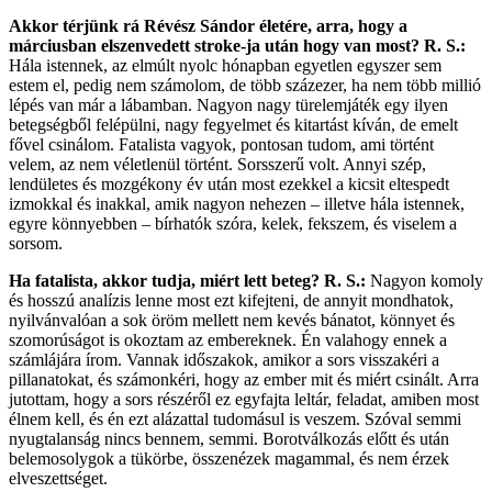
Akkor térjünk rá Révész Sándor életére, arra, hogy a
márciusban elszenvedett ­stroke-ja után hogy van most?
R. S.:
Hála istennek, az elmúlt nyolc hónapban egyetlen egyszer sem
estem el, pedig nem számolom, de több százezer, ha nem több millió
lépés van már a lábamban. Nagyon nagy türelemjáték egy ilyen
betegségből felépülni, nagy fegyelmet és kitartást kíván, de emelt
fővel csinálom. Fatalista vagyok, pontosan tudom, ami történt
velem, az nem véletlenül történt. Sorsszerű volt. Annyi szép,
lendületes és mozgékony év után most ezekkel a kicsit eltespedt
izmokkal és inakkal, amik nagyon nehezen ­– illetve hála istennek,
egyre könnyebben – bírhatók szóra, kelek, fekszem, és viselem a
sorsom.
Ha fatalista, akkor tudja, miért lett beteg?
R. S.:
Nagyon komoly
és hosszú analízis lenne most ezt kifejteni, de annyit mondhatok,
nyilvánvalóan a sok öröm mellett nem kevés bánatot, könnyet és
szomorúságot is okoztam az embereknek. Én valahogy ennek a
számlájára írom. Vannak időszakok, amikor a sors visszakéri a
pillanatokat, és számon­kéri, hogy az ember mit és miért csinált. Arra
jutottam, hogy a sors részéről ez egyfajta leltár, feladat, amiben most
élnem kell, és én ezt alázattal tudomásul is veszem. Szóval semmi
nyugtalanság nincs bennem, semmi. Borotválkozás előtt és után
belemosolygok a tükörbe, összenézek magammal, és nem érzek
elveszettséget.