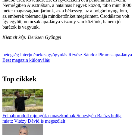
Nemrégiben Ausztriában, a hatalmas hegyek között, több mint 3000
méter magasságban jártunk, az a békesség, az a polgári nyugalom,
az emberek toleranciája mindkettőnket megérintett. Csodálatos volt
így együtt, nemcsak apa-lánya viszony van köztünk, hanem jó
barátok is vagyunk.
Kiemelt kép: Derksen Gyöngyi
betegség
interjú
énekes
gyógyulás
Révész Sándor
Piramis
apa-lánya
Best magazin
különválás
Top cikkek
Felháborodott rajongók panaszkodnak Sebestyén Balázs bulija
miatt: Vitézy Dávid is megszólalt