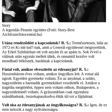
Story
A legendás Piramis együttes (Fotó: Story-Best
Archívum/fotocentral.hu)
Utána rendeződött a kapcsolatuk?
R. S.:
Természetesen, hála az
1972-es Ki mit tud?-nak, amit a Generál együttessel megnyertünk.
Az Erkel Színházban ott volt anyám és az apám is. Sok évvel a
válásuk után egymás mellett ültek, és onnantól kezdve volt
mondható békésnek, barátinak a kapcsolatuk.
Fiatal volt, amikor elveszítette az édesanyját?
R. S.:
Huszonhárom éves voltam, amikor öngyilkos lett. A vonat alá
ugrott. Egyetlen gyermeke voltam. Én az anyámat, a szülei,
nagyszüleim a harmadik gyermeküket veszítették el. Amikor a
tragédia megtörtént, éppen nem voltam otthon, Budapesten, a
nagyszüleimnél voltam. A gyászunkban csak egymásra
számíthattunk, összekapaszkodva éltük túl ezt a fájdalmat.
Volt oka az édesanyjának az öngyilkosságra?
R. S.:
Igen, de ez
nem tartozik a nagy nyilvánosságra.