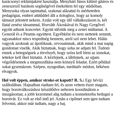
karácsonyi reklámjaként használja. Menyhárt János kitűnő gitáros és
zeneszerző barátom segítségével énekeltem fel egy stúdióban.
Menyuska olyan tapintattal, szakmai alázattal és mérhetetlen
pedagógiai, emberi attitűddel állt a dologhoz, hogy az komoly
támaszt jelentett nekem. Aztán volt egy ülő vállalkozásom is, két
fiatal zenész társammal, Horváth Ákoskával és Nagy Gergővel
együtt adtunk koncertet. Együtt idéztük meg a zenei múltamat. A
Generál és a Piramis együttest. Egyébként én nem siettetek semmit,
ugyanakkor nincs tespedtség bennem, arról szó nem lehet. Hálás
vagyok azoknak az ápolóknak, orvosaimnak, akik mind a mai napig
gondomat viselik. Akik biztatnak, hogy soha ne adjam fel. Tudom
ennek a betegségnek a törvényét, hogy szóra kell bírni az izmokat,
tettekre kell őket biztatni. A kézfejnek, a lábfejnek, az ujjam
végződéseinek a megmozdítása nem könnyű feladat. Ezért például
sokat gyurmázom. Szépen, nyugodtan, meditatív módon, békésen
elvagyok.
Hol volt éppen, amikor stroke-ot kapott?
R. S.:
Egy hévízi
szállodában. Hajnalban riadtam fel, és azon vettem észre magam,
hogy borot­válkozáshoz készülődve nehezen koordinálom a
mozgásomat, a jobb kezemmel alig tudtam a konnektorba bedugni a
borotvát. Ez volt az első intő jel. Aztán a cipőmet sem igen tudtam
felvenni, akkor már tudtam, nagy a baj.