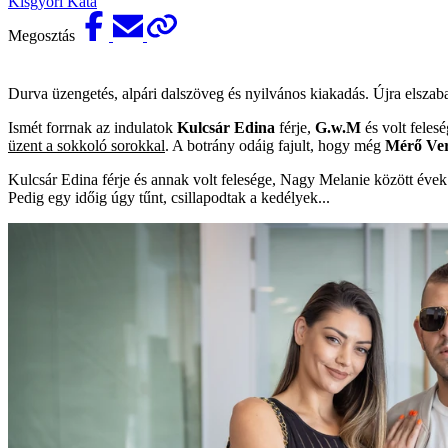
Kisgyőri Kata
Megosztás
Durva üzengetés, alpári dalszöveg és nyilvános kiakadás. Újra elsza
Ismét forrnak az indulatok
Kulcsár Edina
férje,
G.w.M
és volt feles
üzent a sokkoló sorokkal
. A botrány odáig fajult, hogy még
Mérő Ve
Kulcsár Edina férje és annak volt felesége, Nagy Melanie között évek
Pedig egy időig úgy tűnt, csillapodtak a kedélyek...