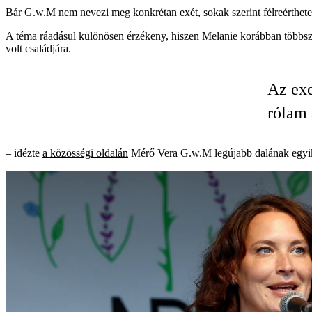
Bár G.w.M nem nevezi meg konkrétan exét, sokak szerint félreérthete
A téma ráadásul különösen érzékeny, hiszen Melanie korábban többszö
volt családjára.
Az exe
rólam 
– idézte
a közösségi oldalán
Mérő Vera G.w.M legújabb dalának egyik 