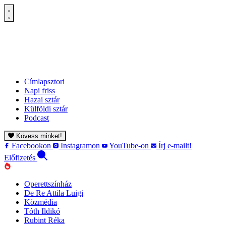
Címlapsztori
Napi friss
Hazai sztár
Külföldi sztár
Podcast
Kövess minket!
Facebookon
Instagramon
YouTube-on
Írj e-mailt!
Előfizetés
Operettszínház
De Re Attila Luigi
Közmédia
Tóth Ildikó
Rubint Réka