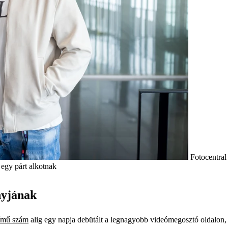
Fotocentral
 egy párt alkotnak
nyjának
ímű szám
alig egy napja debütált a legnagyobb videómegosztó oldalon, 