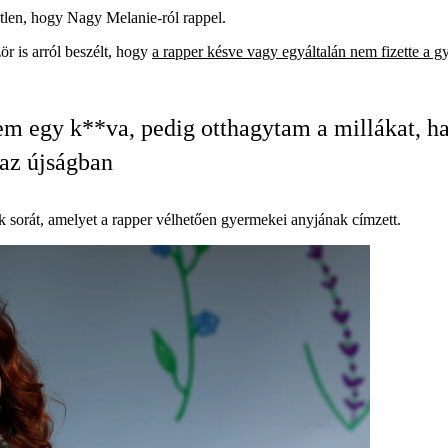
tlen, hogy Nagy Melanie-ról rappel.
r is arról beszélt, hogy
a rapper késve vagy egyáltalán nem fizette a gy
m egy k**va, pedig otthagytam a millákat, h
az újságban
sorát, amelyet a rapper vélhetően gyermekei anyjának címzett.