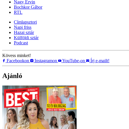
Nagy Ervin
Bochkor Gábor
RTL
Címlapsztori
Napi friss
Hazai sztár
Külföldi sztár
Podcast
Kövess minket!
Facebookon
Instagramon
YouTube-on
Írj e-mailt!
Ajánló