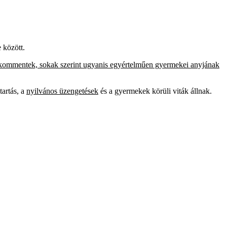
 között.
 kommentek, sokak szerint ugyanis egyértelműen gyermekei anyjának
tartás, a
nyilvános üzengetések
és a gyermekek körüli viták állnak.