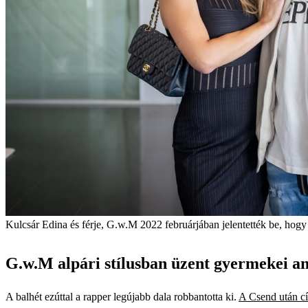
Kulcsár Edina és férje, G.w.M 2022 februárjában jelentették be, hogy
G.w.M alpári stílusban üzent gyermekei a
A balhét ezúttal a rapper legújabb dala robbantotta ki.
A Csend után c