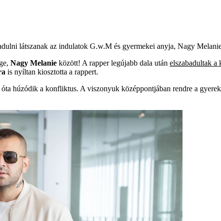
badulni látszanak az indulatok G.w.M és gyermekei anyja, Nagy Melanie
ége,
Nagy Melanie
között! A rapper legújabb dala után
elszabadultak a
ra
is nyíltan kiosztotta a rappert.
 óta húzódik a konfliktus. A viszonyuk középpontjában rendre a gyerek