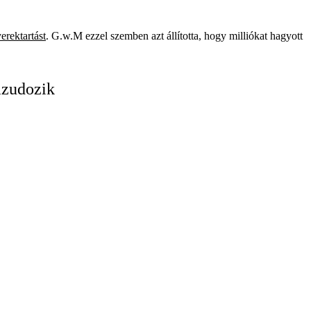
erektartást
. G.w.M ezzel szemben azt állította, hogy milliókat hagyott
azudozik