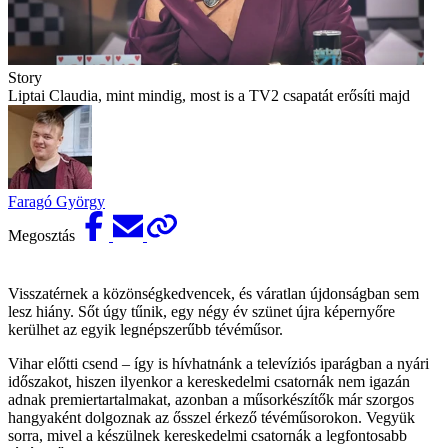
Story
Liptai Claudia, mint mindig, most is a TV2 csapatát erősíti majd
Faragó György
Megosztás
Visszatérnek a közönségkedvencek, és váratlan újdonságban sem
lesz hiány. Sőt úgy tűnik, egy négy év szünet újra képernyőre
kerülhet az egyik legnépszerűbb tévéműsor.
Vihar előtti csend – így is hívhatnánk a televíziós iparágban a nyári
időszakot, hiszen ilyenkor a kereskedelmi csatornák nem igazán
adnak premiertartalmakat, azonban a műsorkészítők már szorgos
hangyaként dolgoznak az ősszel érkező tévéműsorokon. Vegyük
sorra, mivel a készülnek kereskedelmi csatornák a legfontosabb