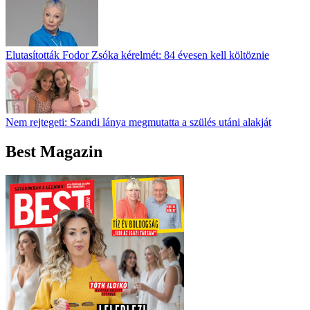
Elutasították Fodor Zsóka kérelmét: 84 évesen kell költöznie
Nem rejtegeti: Szandi lánya megmutatta a szülés utáni alakját
Best Magazin