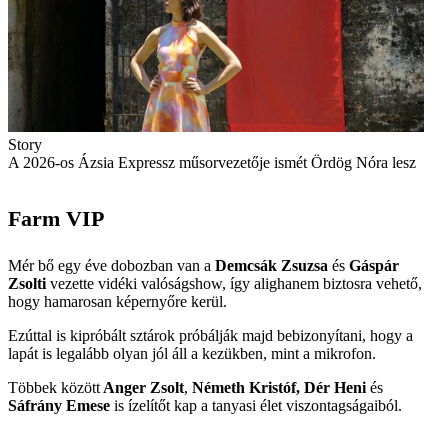
Story
A 2026-os Ázsia Expressz műsorvezetője ismét Ördög Nóra lesz
Farm VIP
Mér bő egy éve dobozban van a
Demcsák Zsuzsa
és
Gáspár
Zsolti
vezette vidéki valóságshow, így alighanem biztosra vehető,
hogy hamarosan képernyőre kerül.
Ezúttal is kipróbált sztárok próbálják majd bebizonyítani, hogy a
lapát is legalább olyan jól áll a kezükben, mint a mikrofon.
Többek között
Anger Zsolt
,
Németh Kristóf, Dér Heni
és
Sáfrány Emese
is ízelítőt kap a tanyasi élet viszontagságaiból.