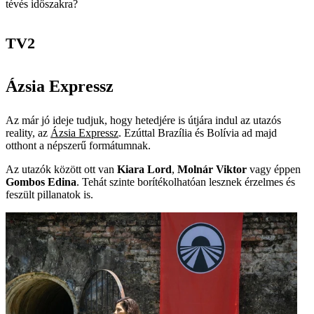
tévés időszakra?
TV2
Ázsia Expressz
Az már jó ideje tudjuk, hogy hetedjére is útjára indul az utazós
reality, az
Ázsia Expressz
. Ezúttal Brazília és Bolívia ad majd
otthont a népszerű formátumnak.
Az utazók között ott van
Kiara Lord
,
Molnár Viktor
vagy éppen
Gombos Edina
. Tehát szinte borítékolhatóan lesznek érzelmes és
feszült pillanatok is.