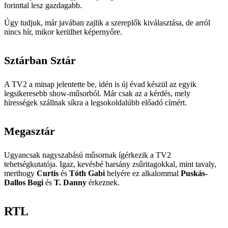
forinttal lesz gazdagabb.
Úgy tudjuk, már javában zajlik a szereplők kiválasztása, de arról
nincs hír, mikor kerülhet képernyőre.
Sztárban Sztár
A TV2 a minap jelentette be, idén is új évad készül az egyik
legsikeresebb show-műsorból. Már csak az a kérdés, mely
hírességek szállnak síkra a legsokoldalúbb előadó címért.
Megasztár
Ugyancsak nagyszabású műsornak ígérkezik a TV2
tehetségkutatója. Igaz, kevésbé harsány zsűritagokkal, mint tavaly,
merthogy
Curtis
és
Tóth Gabi
helyére ez alkalommal
Puskás-
Dallos Bogi
és
T. Danny
érkeznek.
RTL