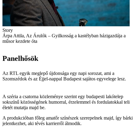
Story
Árpa Attila, Az Árulók – Gyilkosság a kastélyban házigazdája a
műsor kezdete óta
Panelhősök
Az RTL egyik meglepő újdonsága egy napi sorozat, ami a
Szomszédok és az Éjjel-nappal Budapest sajátos egyvelege lesz.
A széria a csatorna közleménye szerint egy budapesti lakótelep
sokszínű közösségének humorral, érzelemmel és fordulatokkal teli
életét mutatja majd be.
A produkcióban főleg amatőr színészek szerepelnek majd, így bárki
jelentkezhet, aki tévés karrierről álmodik.