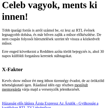
Celeb vagyok, ments ki
innen!
Több iparági forrás is arról számol be, ez lesz az RTL évének
legnagyobb dobása, és már bőven zajlik a műsor előkészítése. De
nem csupán folyosói híresztelések szerint tér vissza a közkedvelt
műsor.
Erre enged következni a Redditen azóta törölt bejegyzés is, ahol 30
napos külföldi forgatásra kerestek stábtagokat.
X-Faktor
Kevés show műsor ért meg itthon tizennégy évadot, de az örökzöld
tehetségkutató igen. Ráadásul idén egy részben
megújult
mentorgárda
várja majd a versenyzők jelentkezését.
Házasság elős látásra
Ázsia Expressz
Az Árulók - Gyilkosság a
kastélyban
RTL
TV2
tévéműsor