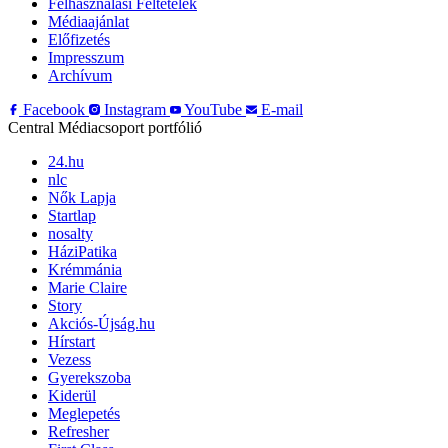
Felhasználási Feltételek
Médiaajánlat
Előfizetés
Impresszum
Archívum
Facebook
Instagram
YouTube
E-mail
Central Médiacsoport portfólió
24.hu
nlc
Nők Lapja
Startlap
nosalty
HáziPatika
Krémmánia
Marie Claire
Story
Akciós-Újság.hu
Hírstart
Vezess
Gyerekszoba
Kiderül
Meglepetés
Refresher