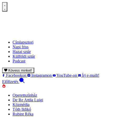
Címlapsztori
Napi friss
Hazai sztár
Külföldi sztár
Podcast
Kövess minket!
Facebookon
Instagramon
YouTube-on
Írj e-mailt!
Előfizetés
Operettszínház
De Re Attila Luigi
Közmédia
Tóth Ildikó
Rubint Réka