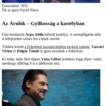
Fotocentral / RTL
Ők az igazi Nyerő Páros
Az Árulók – Gyilkosság a kastélyban
Újra benépesül
Árpa Attila
hírhedt kastélya. A szereplőgárda idén
is kifejezetten színes lett a hírek szerint.
Többek között
a Feleségek luxuskivitelben egykori sztárjai
,
Vasvári
Vivien
és
Polgár Tünde
is igent mondtak a felkérésre.
Ki tudja, talán őket éppen
Vona Gábor
politikus fogja lépre csalni,
merthogy állítólag ő is a játékosok lesz.