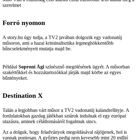
szerelmet
Forró nyomon
A story.hu úgy tudja, a TV2 javában dolgozik egy vadonatúj
műsoron, ami a hazai kriminalisztika legmeghökkentőbb
bűncselekményeit mutatja majd be.
Például
Soproni Ági
színésznő megölésének ügyét. A műsorban
szakértőkkel és hozzátartozókkal járják majd körbe az egyes
bűntényeket.
Destination X
Talán a legjobban várt műsor a TV2 vadonatúj kalandrellityje. A
fordulatokban gazdag játékban sztárok indulnak el egy európai
utazásra, aminek célállomásáról fogalmuk sincs.
Az a dolguk, hogy feladványok megoldásával rájöjjenek, hol is
vannak pontosan. A győztes pedig nem kevesebb mint 20 millió