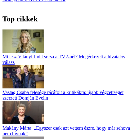
Top cikkek
Mi lesz Vitányi Judit sorsa a TV2-nél? Megérkezett a hivatalos
válasz
Vastag Csaba felesége rácáfolt a kritikákra: újabb végzettséget
szerzett Domján Evelin
Makány Márta: „Egyszer csak azt vettem észre, hogy már sehova
nem hívnak”