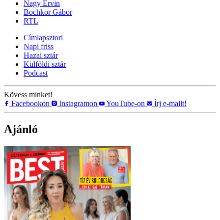
Nagy Ervin
Bochkor Gábor
RTL
Címlapsztori
Napi friss
Hazai sztár
Külföldi sztár
Podcast
Kövess minket!
Facebookon
Instagramon
YouTube-on
Írj e-mailt!
Ajánló