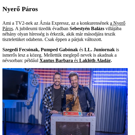
Nyerő Páros
Ami a TV2-nek az Ázsia Expressz, az a konkurensének
a Nyerő
Páros
. A jubileumi tizedik évadban
Sebestyén Balázs
villájába
néhány olyan híresség is érkezik, akik már másodjára teszik
tiszteletüket odabenn. Csak éppen a párjuk változott.
Szegedi Fecsónak, Pumped Gabónak
és
LL. Juniornak
is
ismerős lesz a közeg. Mellettük meglepő nevek is akadnak a
névsorban: például
Xantus Barbara
és
Laklóth Aladár
.