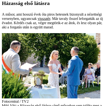
Házasság első látásra
A műsor, ami hosszú évek óta piros hetesnek bizonyult a nézettségi
versenyben, ugyancsak
visszatér
. Már tavaly ősszel leforgatták az új
évadot. Kérdés csak az, végre megtörik-e az átok, és lesz olyan pár,
aki a forgatás után is együtt marad.
Fotocentral / TV2
Miló Viki a Házasság első látásra című műsorban sem találta meg a