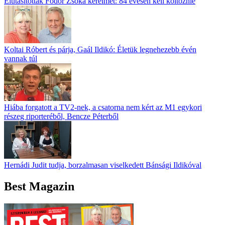
Elutasították Fodor Zsóka kérelmét: 84 évesen kell költöznie
Koltai Róbert és párja, Gaál Ildikó: Életük legnehezebb évén
vannak túl
Hiába forgatott a TV2-nek, a csatorna nem kért az M1 egykori
részeg riporteréből, Bencze Péterből
Hernádi Judit tudja, borzalmasan viselkedett Bánsági Ildikóval
Best Magazin