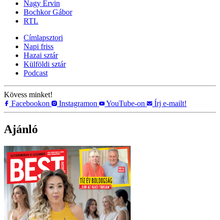
Nagy Ervin
Bochkor Gábor
RTL
Címlapsztori
Napi friss
Hazai sztár
Külföldi sztár
Podcast
Kövess minket!
Facebookon
Instagramon
YouTube-on
Írj e-mailt!
Ajánló