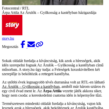
Fotocentral / RTL
Árpa Attila Az Árulók – Gyilkosság a kastélyban házigazdája
story.hu
Megosztás
Sokak oldalát furdalja a kíváncsiság, kik azok a hírességek, akik
idén szerepelni fognak Az Árulók – Gyilkosság a kastélyban című
műsorban. A story.hu úgy tudja: a Feleségek luxuskivitelben két
szereplője is beköltözik a rettegett kastélyba.
Az utóbbi évek legnagyobb tévés durranása volt az RTL-en látható
Az Árulók – Gyilkosság a kastélyban
, amiből már három sztáros és
egy civil évad ment le. Az
Árpa Attila
vezette játék akkora siker,
hogy nem csoda: a kereskedelmi csatorna idén is képernyőre tűzi.
Természetesen mindenki oldalát furdalja a kíváncsiság, vajon kik
lesznek azok a hírességek, akik beköltöznek
az Árulók kastélyába
.