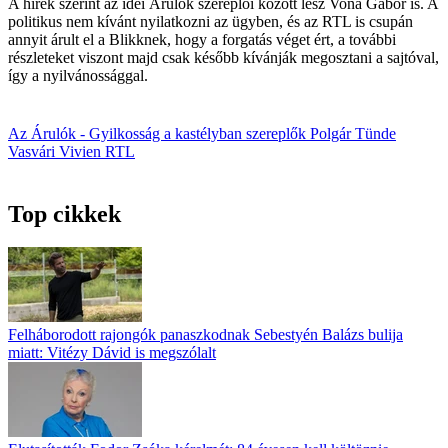
A hírek szerint az idei Árulók szereplői között lesz Vona Gábor is. A
politikus nem kívánt nyilatkozni az ügyben, és az RTL is csupán
annyit árult el a Blikknek, hogy a forgatás véget ért, a további
részleteket viszont majd csak később kívánják megosztani a sajtóval,
így a nyilvánossággal.
Az Árulók - Gyilkosság a kastélyban
szereplők
Polgár Tünde
Vasvári Vivien
RTL
Top cikkek
Felháborodott rajongók panaszkodnak Sebestyén Balázs bulija
miatt: Vitézy Dávid is megszólalt