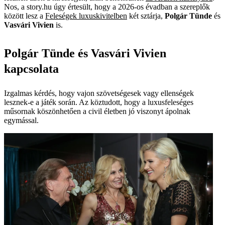
Nos, a story.hu úgy értesült, hogy a 2026-os évadban a szereplők
között lesz a
Feleségek luxuskivitelben
két sztárja,
Polgár Tünde
és
Vasvári Vivien
is.
Polgár Tünde és Vasvári Vivien
kapcsolata
Izgalmas kérdés, hogy vajon szövetségesek vagy ellenségek
lesznek-e a játék során. Az köztudott, hogy a luxusfeleséges
műsornak köszönhetően a civil életben jó viszonyt ápolnak
egymással.