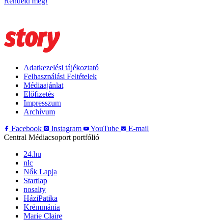
Rendeld meg!
Adatkezelési tájékoztató
Felhasználási Feltételek
Médiaajánlat
Előfizetés
Impresszum
Archívum
Facebook
Instagram
YouTube
E-mail
Central Médiacsoport portfólió
24.hu
nlc
Nők Lapja
Startlap
nosalty
HáziPatika
Krémmánia
Marie Claire