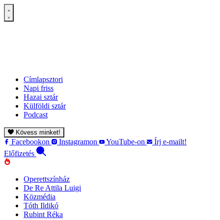
Címlapsztori
Napi friss
Hazai sztár
Külföldi sztár
Podcast
Kövess minket!
Facebookon
Instagramon
YouTube-on
Írj e-mailt!
Előfizetés
Operettszínház
De Re Attila Luigi
Közmédia
Tóth Ildikó
Rubint Réka