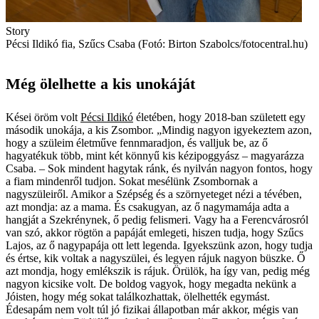
Story
Pécsi Ildikó fia, Szűcs Csaba (Fotó: Birton Szabolcs/fotocentral.hu)
Még ölelhette a kis unokáját
Kései öröm volt
Pécsi Ildikó
életében, hogy 2018-ban született egy
második unokája, a kis Zsombor. „Mindig nagyon igyekeztem azon,
hogy a szüleim életműve fennmaradjon, és valljuk be, az ő
hagyatékuk több, mint két könnyű kis kézipoggyász – magyarázza
Csaba. – Sok mindent hagytak ránk, és nyilván nagyon fontos, hogy
a fiam mindenről tudjon. Sokat mesélünk Zsombornak a
nagyszüleiről. Amikor a Szépség és a szörnyeteget nézi a tévében,
azt mondja: az a mama. És csakugyan, az ő nagymamája adta a
hangját a Szekrénynek, ő pedig felismeri. Vagy ha a Ferencvárosról
van szó, akkor rögtön a papáját emlegeti, hiszen tudja, hogy Szűcs
Lajos, az ő nagypapája ott lett legenda. Igyekszünk azon, hogy tudja
és értse, kik voltak a nagyszülei, és legyen rájuk nagyon büszke. Ő
azt mondja, hogy emlékszik is rájuk. Örülök, ha így van, pedig még
nagyon kicsike volt. De boldog vagyok, hogy megadta nekünk a
Jóisten, hogy még sokat találkozhattak, ölelhették egymást.
Édesapám nem volt túl jó fizikai állapotban már akkor, mégis van