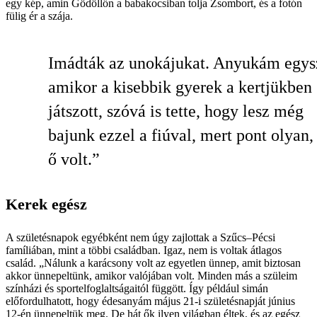
egy kép, amin Gödöllőn a babakocsiban tolja Zsombort, és a fotón
fülig ér a szája.
Imádták az unokájukat. Anyukám egys
amikor a kisebbik gyerek a kertjükben
játszott, szóvá is tette, hogy lesz még
bajunk ezzel a fiúval, mert pont olyan,
ő volt.”
Kerek egész
A születésnapok egyébként nem úgy zajlottak a Szűcs–Pécsi
famíliában, mint a többi családban. Igaz, nem is voltak átlagos
család. „Nálunk a karácsony volt az egyetlen ünnep, amit biztosan
akkor ünnepeltünk, amikor valójában volt. Minden más a szüleim
színházi és sportelfoglaltságaitól függött. Így például simán
előfordulhatott, hogy édesanyám május 21-i születésnapját június
12-én ünnepeltük meg. De hát ők ilyen világban éltek, és az egész