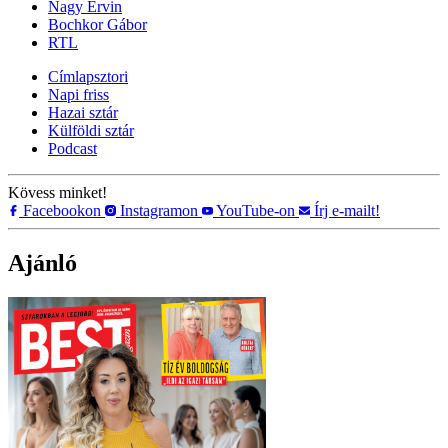
Nagy Ervin
Bochkor Gábor
RTL
Címlapsztori
Napi friss
Hazai sztár
Külföldi sztár
Podcast
Kövess minket!
Facebookon
Instagramon
YouTube-on
Írj e-mailt!
Ajánló