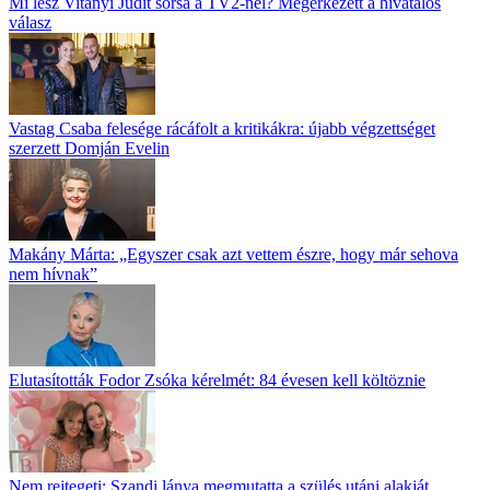
Mi lesz Vitányi Judit sorsa a TV2-nél? Megérkezett a hivatalos
válasz
Vastag Csaba felesége rácáfolt a kritikákra: újabb végzettséget
szerzett Domján Evelin
Makány Márta: „Egyszer csak azt vettem észre, hogy már sehova
nem hívnak”
Elutasították Fodor Zsóka kérelmét: 84 évesen kell költöznie
Nem rejtegeti: Szandi lánya megmutatta a szülés utáni alakját