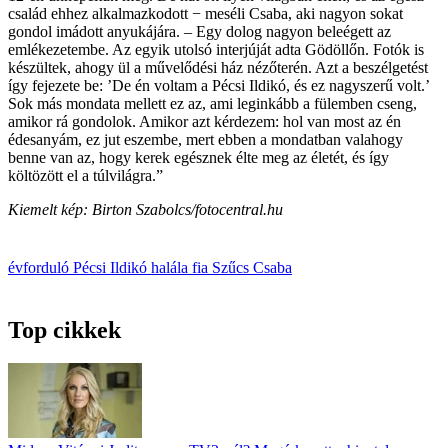
család ehhez alkalmazkodott − meséli Csaba, aki nagyon sokat
gondol imádott anyukájára. – Egy dolog nagyon beleégett az
emlékezetembe. Az egyik utolsó interjúját adta Gödöllőn. Fotók is
készültek, ahogy ül a művelődési ház nézőterén. Azt a beszélgetést
így fejezete be: ’De én voltam a Pécsi Ildikó, és ez nagyszerű volt.’
Sok más mondata mellett ez az, ami leginkább a fülemben cseng,
amikor rá gondolok. Amikor azt kérdezem: hol van most az én
édesanyám, ez jut eszembe, mert ebben a mondatban valahogy
benne van az, hogy kerek egésznek élte meg az életét, és így
költözött el a túlvilágra.”
Kiemelt kép: Birton Szabolcs/fotocentral.hu
évforduló
Pécsi Ildikó
halála
fia
Szűcs Csaba
Top cikkek