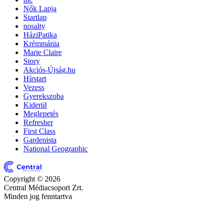
Nők Lapja
Startlap
nosalty
HáziPatika
Krémmánia
Marie Claire
Story
Akciós-Újság.hu
Hírstart
Vezess
Gyerekszoba
Kiderül
Meglepetés
Refresher
First Class
Gardenista
National Geographic
Copyright © 2026
Central Médiacsoport Zrt.
Minden jog fenntartva