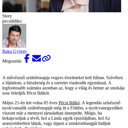
Story
pecsiildiko
Baku György
Megosztás
A művésznő születésnapja vegyes érzelmeket kelt fiában. Szívében
a fájdalom, a büszkeség és a szeretet viaskodik egymással. A
legfontosabb számára azonban az, hogy a világ és benne az unokája
sose feledjék Pécsi Ildikót.
Május 21-én lett volna 85 éves
Pécsi Ildikó
. A legendás színésznő
nyolcvanadik születésnapját még itt a Földön, a nyolcvanegyediket
viszont már a mennyei társulatban ünnepelte. Mégis, ha
bekapcsoljuk a tévét, hol a Linda egyik epizódjában, hol Az
aranyemberben látjuk, vagy éppen a szinkronhangját halljuk