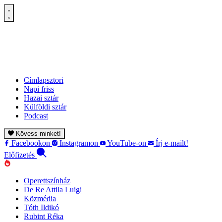
Címlapsztori
Napi friss
Hazai sztár
Külföldi sztár
Podcast
Kövess minket!
Facebookon
Instagramon
YouTube-on
Írj e-mailt!
Előfizetés
Operettszínház
De Re Attila Luigi
Közmédia
Tóth Ildikó
Rubint Réka