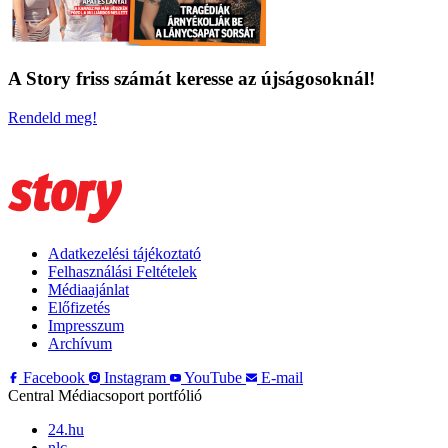
A Story friss számát keresse az újságosoknál!
Rendeld meg!
Adatkezelési tájékoztató
Felhasználási Feltételek
Médiaajánlat
Előfizetés
Impresszum
Archívum
Facebook
Instagram
YouTube
E-mail
Central Médiacsoport portfólió
24.hu
nlc