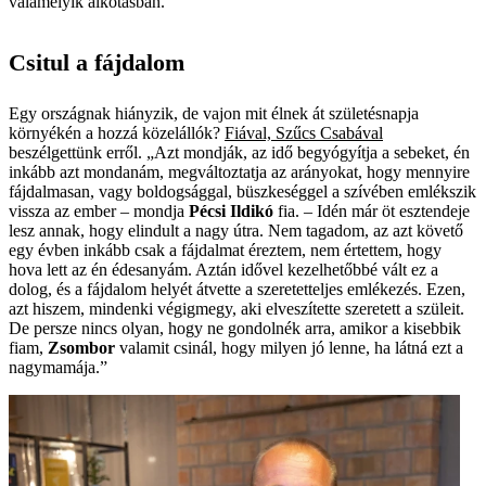
valamelyik alkotásban.
Csitul a fájdalom
Egy országnak hiányzik, de vajon mit élnek át születésnapja
környékén a hozzá közelállók?
Fiával, Szűcs Csabával
beszélgettünk erről. „Azt mondják, az idő begyógyítja a sebeket, én
inkább azt mondanám, megváltoztatja az arányokat, hogy mennyire
fájdalmasan, vagy boldogsággal, büszkeséggel a szívében emlékszik
vissza az ember – mondja
Pécsi Ildikó
fia. – Idén már öt esztendeje
lesz annak, hogy elindult a nagy útra. Nem tagadom, az azt követő
egy évben inkább csak a fájdalmat éreztem, nem értettem, hogy
hova lett az én édesanyám. Aztán idővel kezelhetőbbé vált ez a
dolog, és a fájdalom helyét átvette a szeretetteljes emlékezés. Ezen,
azt hiszem, mindenki végigmegy, aki elveszítette szeretett a szüleit.
De persze nincs olyan, hogy ne gondolnék arra, amikor a kisebbik
fiam,
Zsombor
valamit csinál, hogy milyen jó lenne, ha látná ezt a
nagymamája.”