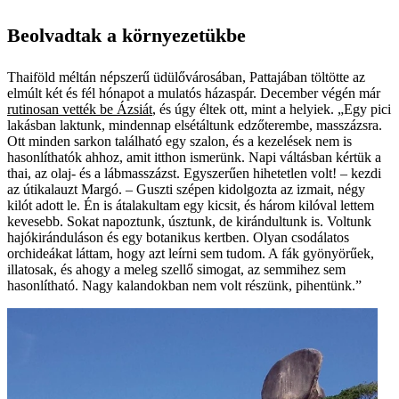
Beolvadtak a környezetükbe
Thaiföld méltán népszerű üdülővárosában, Pattajában töltötte az
elmúlt két és fél hónapot a mulatós házaspár. December végén már
rutinosan vették be Ázsiát
, és úgy éltek ott, mint a helyiek. „Egy pici
lakásban laktunk, mindennap elsétáltunk edzőterembe, masszázsra.
Ott minden sarkon található egy szalon, és a kezelések nem is
hasonlíthatók ahhoz, amit itthon ismerünk. Napi váltásban kértük a
thai, az olaj- és a lábmasszázst. Egyszerűen hihetetlen volt! – kezdi
az útikalauzt Margó. – Guszti szépen kidolgozta az izmait, négy
kilót adott le. Én is átalakultam egy kicsit, és három kilóval lettem
kevesebb. Sokat napoztunk, úsztunk, de kirándultunk is. Voltunk
hajókiránduláson és egy botanikus kertben. Olyan csodálatos
orchideákat láttam, hogy azt leírni sem tudom. A fák gyönyörűek,
illatosak, és ahogy a meleg szellő simogat, az semmihez sem
hasonlítható. Nagy kalandokban nem volt részünk, pihentünk.”