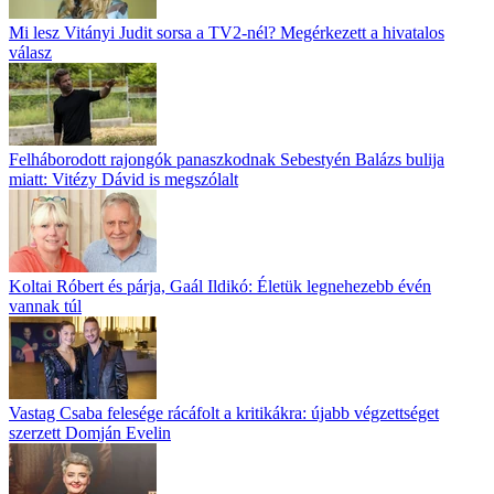
Mi lesz Vitányi Judit sorsa a TV2-nél? Megérkezett a hivatalos
válasz
Felháborodott rajongók panaszkodnak Sebestyén Balázs bulija
miatt: Vitézy Dávid is megszólalt
Koltai Róbert és párja, Gaál Ildikó: Életük legnehezebb évén
vannak túl
Vastag Csaba felesége rácáfolt a kritikákra: újabb végzettséget
szerzett Domján Evelin