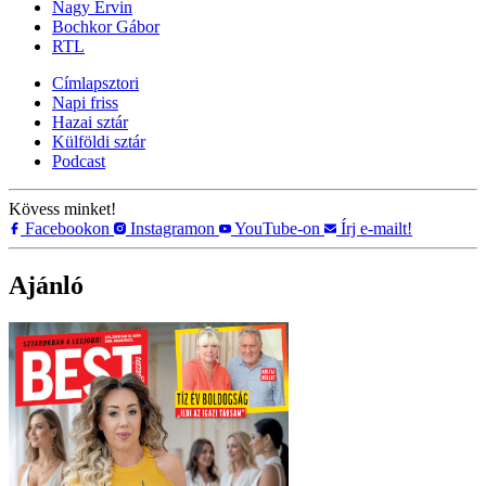
Nagy Ervin
Bochkor Gábor
RTL
Címlapsztori
Napi friss
Hazai sztár
Külföldi sztár
Podcast
Kövess minket!
Facebookon
Instagramon
YouTube-on
Írj e-mailt!
Ajánló