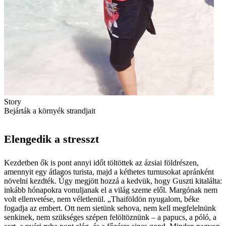
Story
Bejárták a környék strandjait
Elengedik a stresszt
Kezdetben ők is pont annyi időt töltöttek az ázsiai földrészen,
amennyit egy átlagos turista, majd a kéthetes turnusokat apránként
növelni kezdték. Úgy megjött hozzá a kedvük, hogy Guszti kitalálta:
inkább hónapokra vonuljanak el a világ szeme elől. Margónak nem
volt ellenvetése, nem véletlenül. „Thaiföldön nyugalom, béke
fogadja az embert. Ott nem sietünk sehova, nem kell megfelelnünk
senkinek, nem szükséges szépen felöltöznünk – a papucs, a póló, a