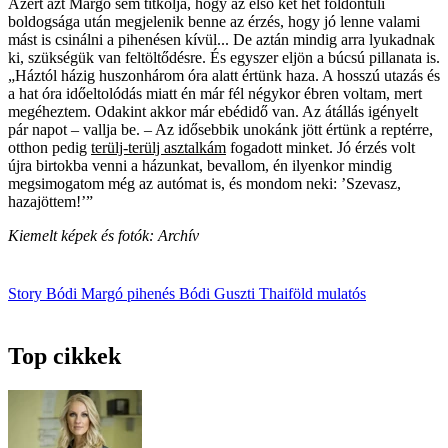
Azért azt Margó sem titkolja, hogy az első két hét földöntúli
boldogsága után megjelenik benne az érzés, hogy jó lenne valami
mást is csinálni a pihenésen kívül... De aztán mindig arra lyukadnak
ki, szükségük van feltöltődésre. És egyszer eljön a búcsú pillanata is.
„Háztól házig huszonhárom óra alatt értünk haza. A hosszú utazás és
a hat óra időeltolódás miatt én már fél négykor ébren voltam, mert
megéheztem. Odakint akkor már ebédidő van. Az átállás igényelt
pár napot – vallja be. – Az idősebbik unokánk jött értünk a reptérre,
otthon pedig
terülj-terülj asztalkám
fogadott minket. Jó érzés volt
újra birtokba venni a házunkat, bevallom, én ilyenkor mindig
megsimogatom még az autómat is, és mondom neki: ’Szevasz,
hazajöttem!’”
Kiemelt képek és fotók: Archív
Story
Bódi Margó
pihenés
Bódi Guszti
Thaiföld
mulatós
Top cikkek