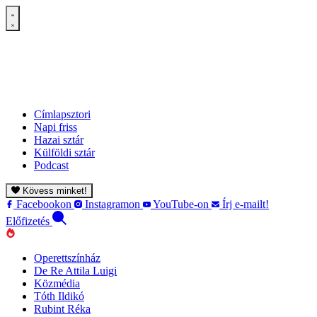
Címlapsztori
Napi friss
Hazai sztár
Külföldi sztár
Podcast
Kövess minket!
Facebookon
Instagramon
YouTube-on
Írj e-mailt!
Előfizetés
Operettszínház
De Re Attila Luigi
Közmédia
Tóth Ildikó
Rubint Réka