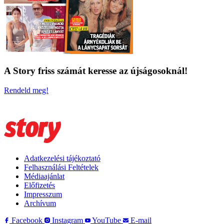
A Story friss számát keresse az újságosoknál!
Rendeld meg!
Adatkezelési tájékoztató
Felhasználási Feltételek
Médiaajánlat
Előfizetés
Impresszum
Archívum
Facebook
Instagram
YouTube
E-mail