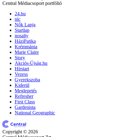
Central Médiacsoport portfólió
24.hu
nlc
Nők Lapja
Startlap
nosalty
HáziPatika
Krémmánia
Marie Claire
Story
Akciós-Újság.hu
Hírstart
Vezess
Gyerekszoba
Kiderül
Meglepetés
Refresher
First Class
Gardenista
National Geographic
Copyright © 2026