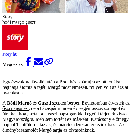
Story
bodi margo guszti
story.hu
Megosztás
Egy évszaknyi távollét után a Bódi házaspár újra az otthonában
hajthatja álomra a fejét. Margó most elmeséli, milyen volt az ázsiai
nyaralásuk.
A
Bódi Margó
és
Guszti
szeptemberben Egyiptomban élvezték az
őszi napsütést
, de a házaspár minden év végén összecsomagol és
útra kel, hogy aztán a tavaszi napsugarakkal együtt térjenek vissza
Magyarországra. Idén sem történt ez másként. Karácsony előtt egy
nappal Thaiföldre utaztak, és március derekán érkeztek haza. Az
élménybeszámolót Margó tartja az olvasóinknak.