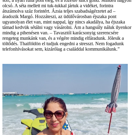
sort, a nyári ruha pont elég, és a főzésre sincs gond. Minden nagyon
olcsó. A séta mellett mi tuk-tukkal jártuk a vidéket, forintra
átszámolva száz forintért. Ázsia teljes szabadságérzetet ad –
áradozik Margó. Hozzáteszi, az üdülővárosban éjszaka pont
ugyanolyan élet van, mint nappal, így nincs akadálya, ha éjszaka
támad kedvük sétálni vagy vásárolni. Ám a hangsúly náluk ilyenkor
mindig a pihenésen van. – Tavasztól karácsonyig szerencsére
rengeteg munkánk van, és a végére mindig elfáradunk. Jólesik a
töltődés. Thaiföldön el tudjuk engedni a stresszt. Nem fogadunk
telefonhívásokat sem, kizárólag a családdal kommunikálunk.”