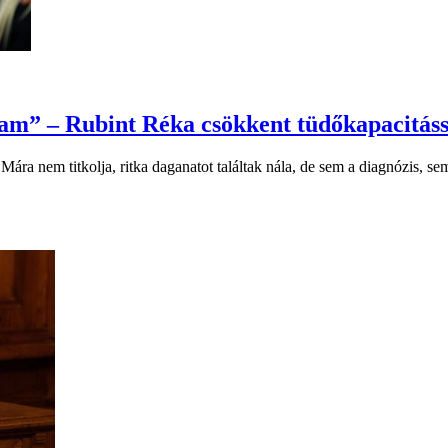
tam” – Rubint Réka csökkent tüdőkapacitássa
a nem titkolja, ritka daganatot találtak nála, de sem a diagnózis, sem a 