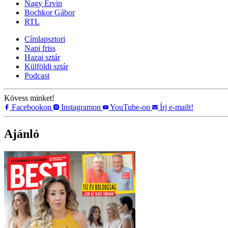
Nagy Ervin
Bochkor Gábor
RTL
Címlapsztori
Napi friss
Hazai sztár
Külföldi sztár
Podcast
Kövess minket!
Facebookon
Instagramon
YouTube-on
Írj e-mailt!
Ajánló