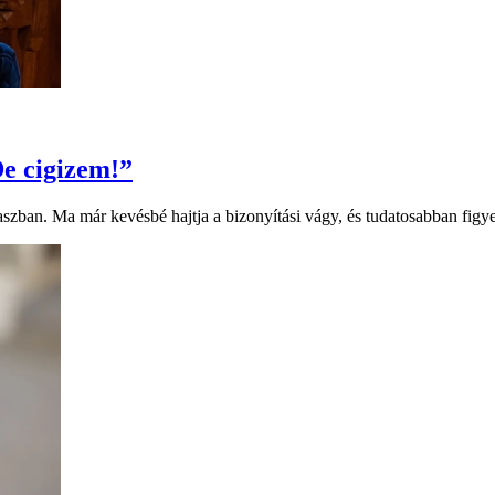
e cigizem!”
szban. Ma már kevésbé hajtja a bizonyítási vágy, és tudatosabban figyel