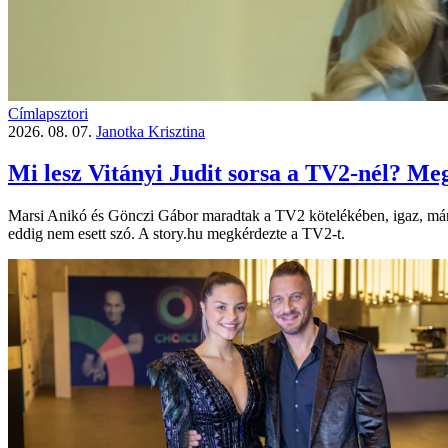
Címlapsztori
2026. 08. 07.
Janotka Krisztina
Mi lesz Vitányi Judit sorsa a TV2-nél? Meg
Marsi Anikó és Gönczi Gábor maradtak a TV2 kötelékében, igaz, már 
eddig nem esett szó. A story.hu megkérdezte a TV2-t.