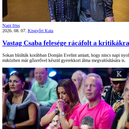
Napi friss
2026. 08. 07.
Kisgyőri Kata
Vastag Csaba felesége rácáfolt a kritikákr
Sokan bírálták korábban Domján Evelint amiatt, hogy nincs napi nyolcó
miközben már gőzerővel készül gyerekkori álma megvalósítására is.