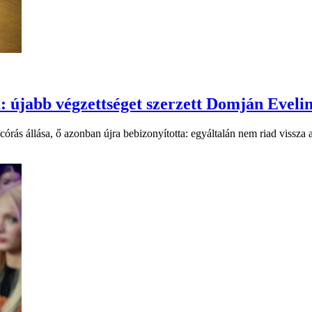
a: újabb végzettséget szerzett Domján Eveli
rás állása, ő azonban újra bebizonyította: egyáltalán nem riad vissza a