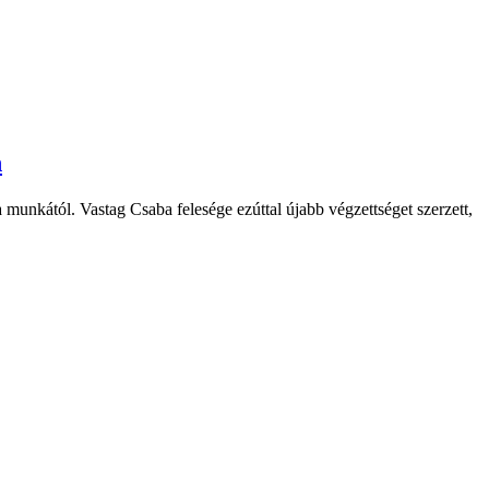
n
 munkától. Vastag Csaba felesége ezúttal újabb végzettséget szerzett,