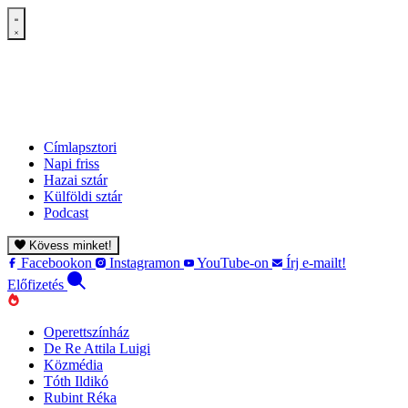
Címlapsztori
Napi friss
Hazai sztár
Külföldi sztár
Podcast
Kövess minket!
Facebookon
Instagramon
YouTube-on
Írj e-mailt!
Előfizetés
Operettszínház
De Re Attila Luigi
Közmédia
Tóth Ildikó
Rubint Réka