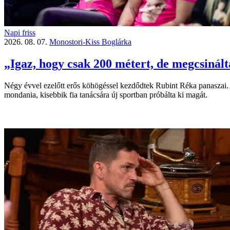
Napi friss
2026. 08. 07.
Monostori-Kiss Boglárka
„Igaz, hogy csak 200 métert, de megcsinál
Négy évvel ezelőtt erős köhögéssel kezdődtek Rubint Réka panaszai. Már
mondania, kisebbik fia tanácsára új sportban próbálta ki magát.