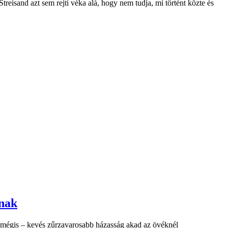
reisand azt sem rejti véka alá, hogy nem tudja, mi történt közte és
nnak
en mégis – kevés zűrzavarosabb házasság akad az övéknél