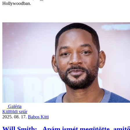
Hollywoodban.
Galéria
Külföldi sztár
2025. 08. 17.
Babos Kitti
Will Smith: „Apám ismét megütötte, amitől