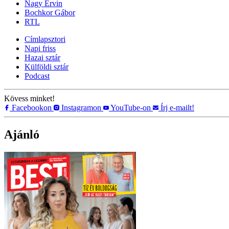
Nagy Ervin
Bochkor Gábor
RTL
Címlapsztori
Napi friss
Hazai sztár
Külföldi sztár
Podcast
Kövess minket!
Facebookon
Instagramon
YouTube-on
Írj e-mailt!
Ajánló