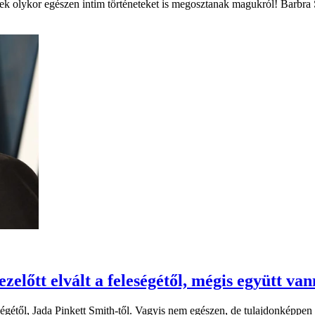
k olykor egészen intim történeteket is megosztanak magukról! Barbra St
zelőtt elvált a feleségétől, mégis együtt va
eségétől, Jada Pinkett Smith-től. Vagyis nem egészen, de tulajdonképp