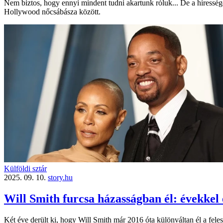
Nem biztos, hogy ennyi mindent tudni akartunk róluk... De a híressége
Hollywood nőcsábásza között.
Külföldi sztár
2025. 09. 10.
story.hu
Will Smith furcsa házasságban él: évekkel e
Két éve derült ki, hogy Will Smith már 2016 óta különváltan él a fel