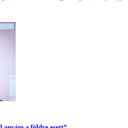
 anyám a földre esett”