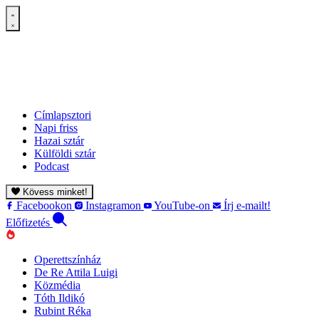
Címlapsztori
Napi friss
Hazai sztár
Külföldi sztár
Podcast
Kövess minket!
Facebookon
Instagramon
YouTube-on
Írj e-mailt!
Előfizetés
Operettszínház
De Re Attila Luigi
Közmédia
Tóth Ildikó
Rubint Réka