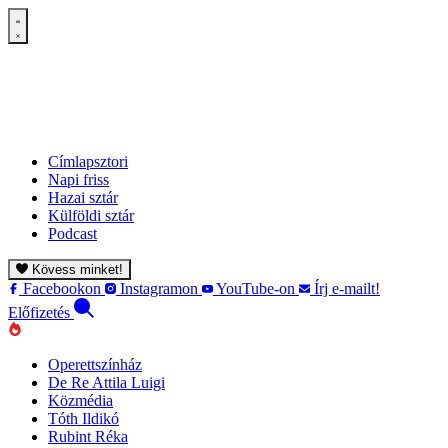
Címlapsztori
Napi friss
Hazai sztár
Külföldi sztár
Podcast
Kövess minket!
Facebookon
Instagramon
YouTube-on
Írj e-mailt!
Előfizetés
Operettszínház
De Re Attila Luigi
Közmédia
Tóth Ildikó
Rubint Réka