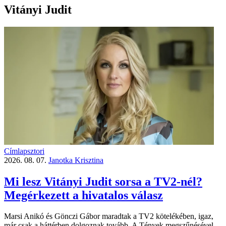
Vitányi Judit
Címlapsztori
2026. 08. 07.
Janotka Krisztina
Mi lesz Vitányi Judit sorsa a TV2-nél?
Megérkezett a hivatalos válasz
Marsi Anikó és Gönczi Gábor maradtak a TV2 kötelékében, igaz,
már csak a háttérben dolgoznak tovább. A Tények megszűnésével