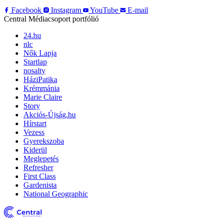
Facebook
Instagram
YouTube
E-mail
Central Médiacsoport portfólió
24.hu
nlc
Nők Lapja
Startlap
nosalty
HáziPatika
Krémmánia
Marie Claire
Story
Akciós-Újság.hu
Hírstart
Vezess
Gyerekszoba
Kiderül
Meglepetés
Refresher
First Class
Gardenista
National Geographic