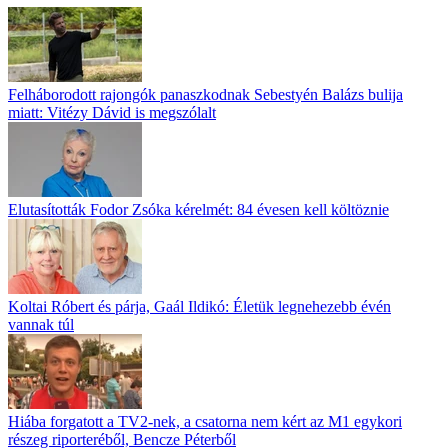
Felháborodott rajongók panaszkodnak Sebestyén Balázs bulija
miatt: Vitézy Dávid is megszólalt
Elutasították Fodor Zsóka kérelmét: 84 évesen kell költöznie
Koltai Róbert és párja, Gaál Ildikó: Életük legnehezebb évén
vannak túl
Hiába forgatott a TV2-nek, a csatorna nem kért az M1 egykori
részeg riporteréből, Bencze Péterből