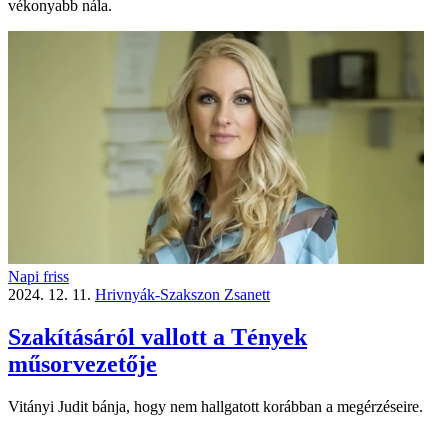
vékonyabb nála.
Napi friss
2024. 12. 11.
Hrivnyák-Szakszon Zsanett
Szakításáról vallott a Tények
műsorvezetője
Vitányi Judit bánja, hogy nem hallgatott korábban a megérzéseire.