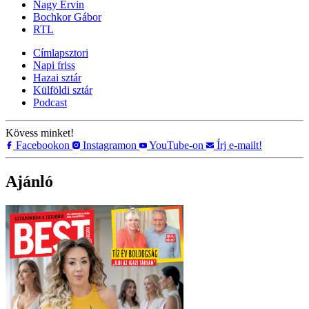
Nagy Ervin
Bochkor Gábor
RTL
Címlapsztori
Napi friss
Hazai sztár
Külföldi sztár
Podcast
Kövess minket!
Facebookon
Instagramon
YouTube-on
Írj e-mailt!
Ajánló