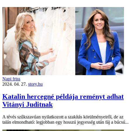
Napi friss
2024. 04. 27.
story.hu
Katalin hercegné példája reményt adhat
Vitányi Juditnak
A tévés szűkszavúan nyilatkozott a szakítás körülményeiről, de az
talán elmondható: legjobban egy hosszú jegyesség után fáj a búcsú...