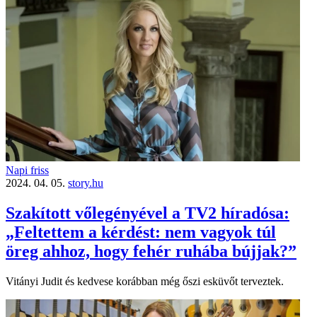
Napi friss
2024. 04. 05.
story.hu
Szakított vőlegényével a TV2 híradósa:
„Feltettem a kérdést: nem vagyok túl
öreg ahhoz, hogy fehér ruhába bújjak?”
Vitányi Judit és kedvese korábban még őszi esküvőt terveztek.