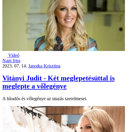
Videó
Napi friss
2023. 07. 14.
Janotka Krisztina
Vitányi Judit - Két meglepetésúttal is
meglepte a vőlegénye
A híradós és vőlegénye az utazás szerelmesei.