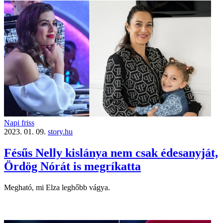
Napi friss
2023. 01. 09.
story.hu
Fésűs Nelly kislánya nem csak édesanyját,
Ördög Nórát is megríkatta
Megható, mi Elza leghőbb vágya.