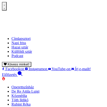
Címlapsztori
Napi friss
Hazai sztár
Külföldi sztár
Podcast
Kövess minket!
Facebookon
Instagramon
YouTube-on
Írj e-mailt!
Előfizetés
Operettszínház
De Re Attila Luigi
Közmédia
Tóth Ildikó
Rubint Réka