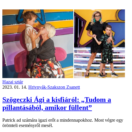
Hazai sztár
2023. 01. 14.
Hrivnyák-Szakszon Zsanett
Szögeczki Ági a kisfiáról: „Tudom a
pillantásából, amikor füllent”
Patrick ad számára igazi erőt a mindennapokhoz. Most végre egy
örömteli eseményről mesél.