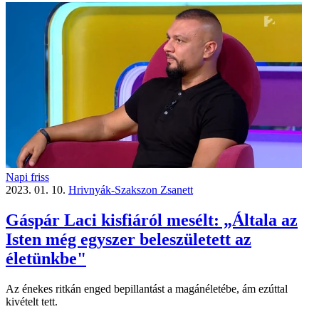
Napi friss
2023. 01. 10.
Hrivnyák-Szakszon Zsanett
Gáspár Laci kisfiáról mesélt: „Általa az
Isten még egyszer beleszületett az
életünkbe"
Az énekes ritkán enged bepillantást a magánéletébe, ám ezúttal
kivételt tett.