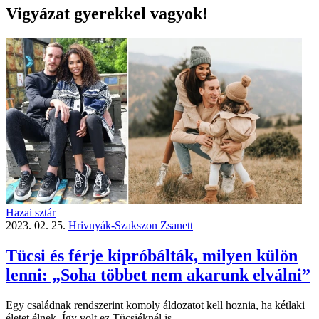
Vigyázat gyerekkel vagyok!
Hazai sztár
2023. 02. 25.
Hrivnyák-Szakszon Zsanett
Tücsi és férje kipróbálták, milyen külön
lenni: „Soha többet nem akarunk elválni”
Egy családnak rendszerint komoly áldozatot kell hoznia, ha kétlaki
életet élnek. Így volt ez Tücsiéknél is.