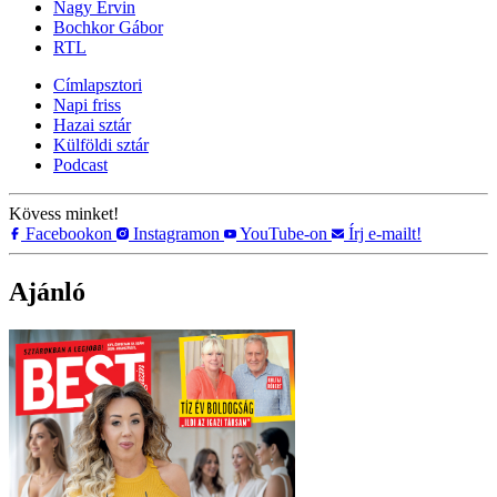
Nagy Ervin
Bochkor Gábor
RTL
Címlapsztori
Napi friss
Hazai sztár
Külföldi sztár
Podcast
Kövess minket!
Facebookon
Instagramon
YouTube-on
Írj e-mailt!
Ajánló