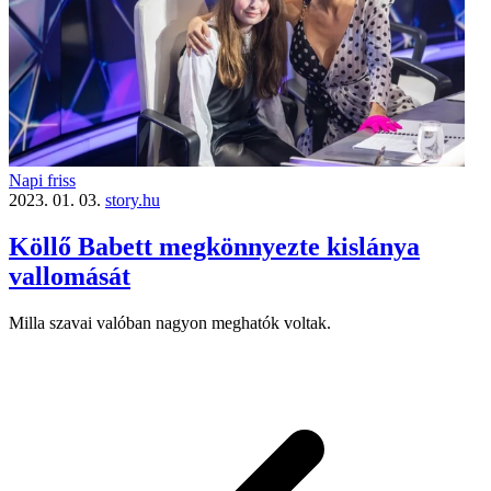
Napi friss
2023. 01. 03.
story.hu
Köllő Babett megkönnyezte kislánya
vallomását
Milla szavai valóban nagyon meghatók voltak.