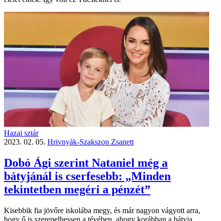
Hazai sztár
2023. 02. 05.
Hrivnyák-Szakszon Zsanett
Dobó Ági szerint Nataniel még a
bátyjánál is cserfesebb: „Minden
tekintetben megéri a pénzét”
Kisebbik fia jövőre iskolába megy, és már nagyon vágyott arra,
hogy ő is szerepelhessen a tévében, ahogy korábban a bátyja.