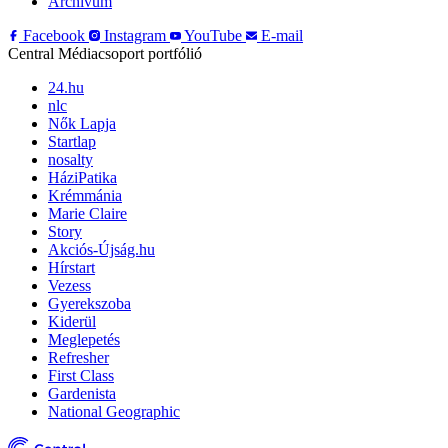
Archívum
Facebook
Instagram
YouTube
E-mail
Central Médiacsoport portfólió
24.hu
nlc
Nők Lapja
Startlap
nosalty
HáziPatika
Krémmánia
Marie Claire
Story
Akciós-Újság.hu
Hírstart
Vezess
Gyerekszoba
Kiderül
Meglepetés
Refresher
First Class
Gardenista
National Geographic