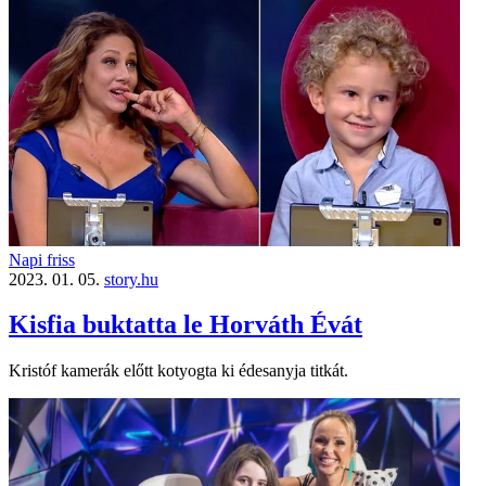
Napi friss
2023. 01. 05.
story.hu
Kisfia buktatta le Horváth Évát
Kristóf kamerák előtt kotyogta ki édesanyja titkát.