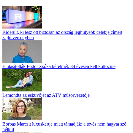
Kiderült, ki lesz ott biztosan az ország leghülyébb celebje címért
zajló versenyben
Elutasították Fodor Zsóka kérelmét: 84 évesen kell költöznie
Lemondta az esküvőjét az ATV műsorvezetője
Borbás Marcsit luxuskertje miatt támadják: a tévés nem hagyta szó
nélkül