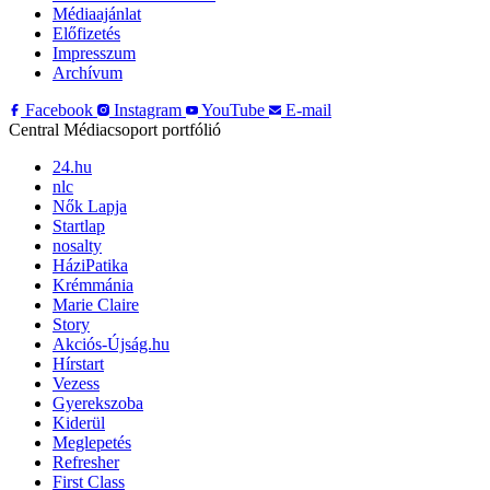
Médiaajánlat
Előfizetés
Impresszum
Archívum
Facebook
Instagram
YouTube
E-mail
Central Médiacsoport portfólió
24.hu
nlc
Nők Lapja
Startlap
nosalty
HáziPatika
Krémmánia
Marie Claire
Story
Akciós-Újság.hu
Hírstart
Vezess
Gyerekszoba
Kiderül
Meglepetés
Refresher
First Class