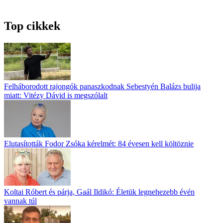
Top cikkek
Felháborodott rajongók panaszkodnak Sebestyén Balázs bulija
miatt: Vitézy Dávid is megszólalt
Elutasították Fodor Zsóka kérelmét: 84 évesen kell költöznie
Koltai Róbert és párja, Gaál Ildikó: Életük legnehezebb évén
vannak túl