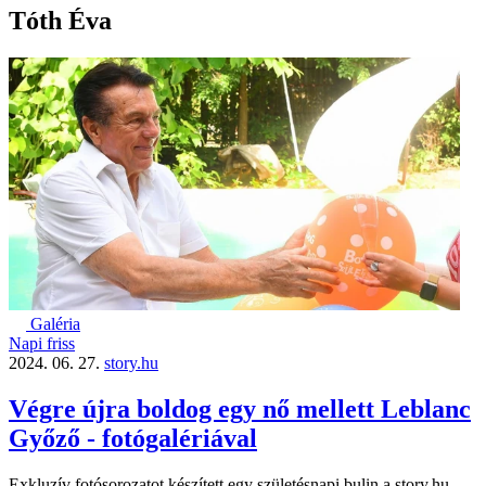
Tóth Éva
Galéria
Napi friss
2024. 06. 27.
story.hu
Végre újra boldog egy nő mellett Leblanc
Győző - fotógalériával
Exkluzív fotósorozatot készített egy születésnapi bulin a story.hu