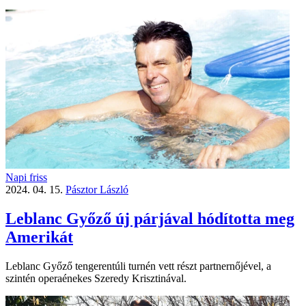
Napi friss
2024. 04. 15.
Pásztor László
Leblanc Győző új párjával hódította meg
Amerikát
Leblanc Győző tengerentúli turnén vett részt partnernőjével, a
szintén operaénekes Szeredy Krisztinával.