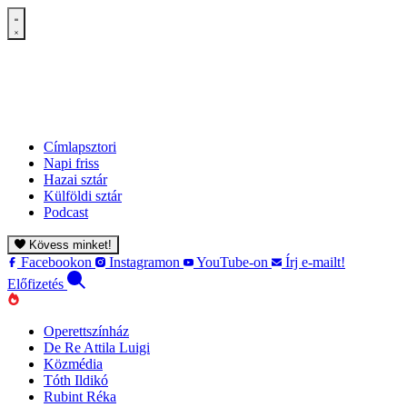
Címlapsztori
Napi friss
Hazai sztár
Külföldi sztár
Podcast
Kövess minket!
Facebookon
Instagramon
YouTube-on
Írj e-mailt!
Előfizetés
Operettszínház
De Re Attila Luigi
Közmédia
Tóth Ildikó
Rubint Réka