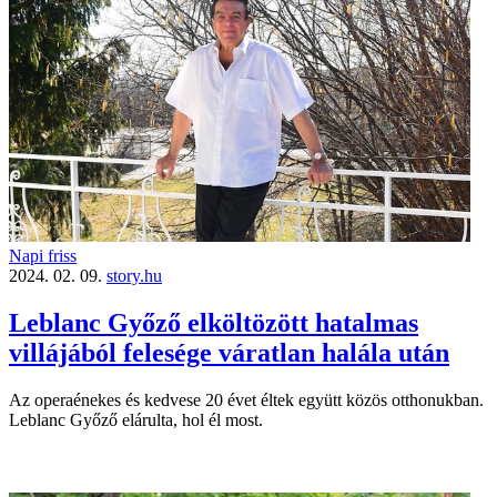
Napi friss
2024. 02. 09.
story.hu
Leblanc Győző elköltözött hatalmas
villájából felesége váratlan halála után
Az operaénekes és kedvese 20 évet éltek együtt közös otthonukban.
Leblanc Győző elárulta, hol él most.