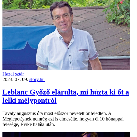
Hazai sztár
2023. 07. 09.
story.hu
Leblanc Győző elárulta, mi húzta ki őt a
lelki mélypontról
Tavaly augusztus óta most először nevetett önfeledten. A
Meglepetésnek nemrég azt is elmesélte, hogyan él 10 hónappal
felesége, Évike halála után.