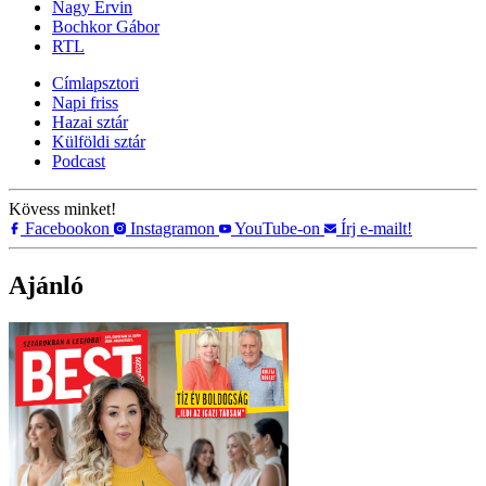
Nagy Ervin
Bochkor Gábor
RTL
Címlapsztori
Napi friss
Hazai sztár
Külföldi sztár
Podcast
Kövess minket!
Facebookon
Instagramon
YouTube-on
Írj e-mailt!
Ajánló