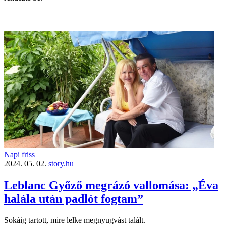
Napi friss
2024. 05. 02.
story.hu
Leblanc Győző megrázó vallomása: „Éva
halála után padlót fogtam”
Sokáig tartott, mire lelke megnyugvást talált.