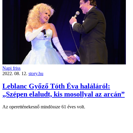
Napi friss
2022. 08. 12.
story.hu
Leblanc Győző Tóth Éva haláláról:
„Szépen elaludt, kis mosollyal az arcán”
Az operetténekesnő mindössze 61 éves volt.