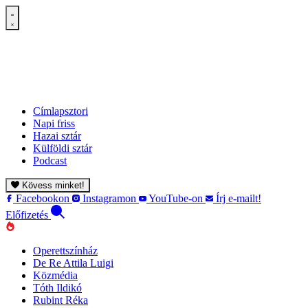
Címlapsztori
Napi friss
Hazai sztár
Külföldi sztár
Podcast
Kövess minket!
Facebookon
Instagramon
YouTube-on
Írj e-mailt!
Előfizetés
Operettszínház
De Re Attila Luigi
Közmédia
Tóth Ildikó
Rubint Réka