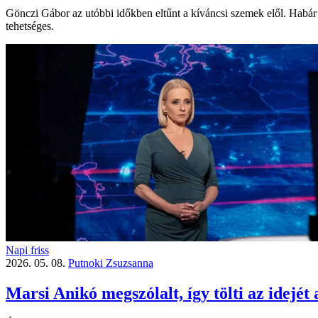
Gönczi Gábor az utóbbi időkben eltűnt a kíváncsi szemek elől. Habár
tehetséges.
Napi friss
2026. 05. 08.
Putnoki Zsuzsanna
Marsi Anikó megszólalt, így tölti az idejét