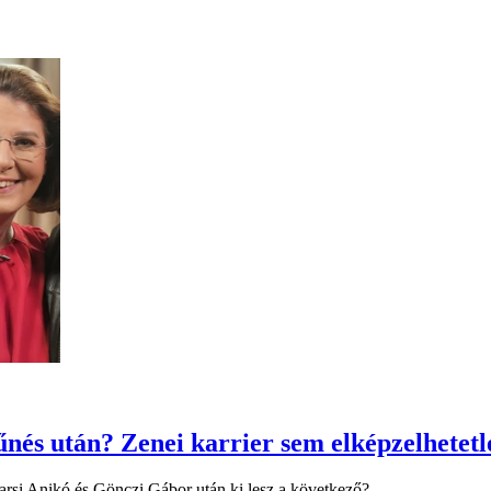
nés után? Zenei karrier sem elképzelhetetl
rsi Anikó és Gönczi Gábor után ki lesz a következő?