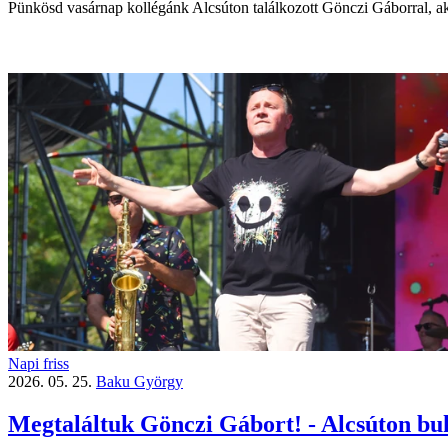
Pünkösd vasárnap kollégánk Alcsúton találkozott Gönczi Gáborral, aki
Napi friss
2026. 05. 25.
Baku György
Megtaláltuk Gönczi Gábort! - Alcsúton buk