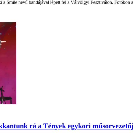
 a Smile nevű bandájával lépett fel a Válvölgyi Fesztiválon. Fotókon a
kantunk rá a Tények egykori műsorvezetőjé