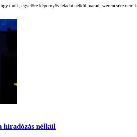
 úgy tűnik, egyelőre képernyős feladat nélkül marad, szerencsére nem 
 a híradózás nélkül