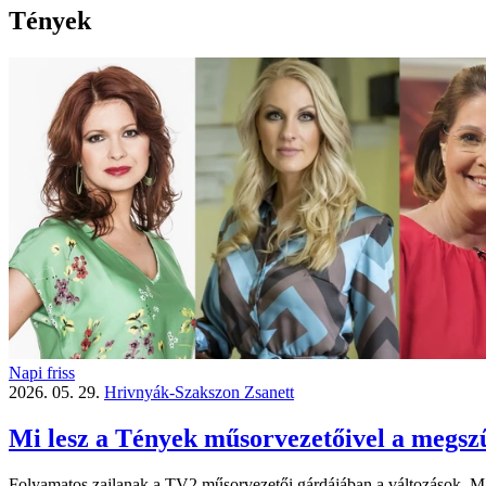
Tények
Napi friss
2026. 05. 29.
Hrivnyák-Szakszon Zsanett
Mi lesz a Tények műsorvezetőivel a megszű
Folyamatos zajlanak a TV2 műsorvezetői gárdájában a változások. Ma