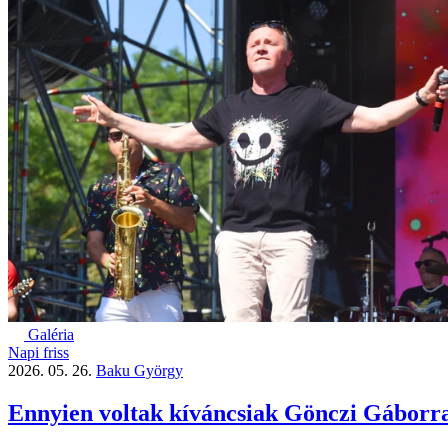
Galéria
Napi friss
2026. 05. 26.
Baku György
Ennyien voltak kíváncsiak Gönczi Gáborra