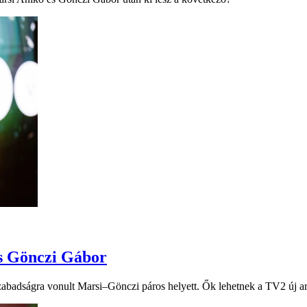
és Gönczi Gábor
szabadságra vonult Marsi–Gönczi páros helyett. Ők lehetnek a TV2 új ar