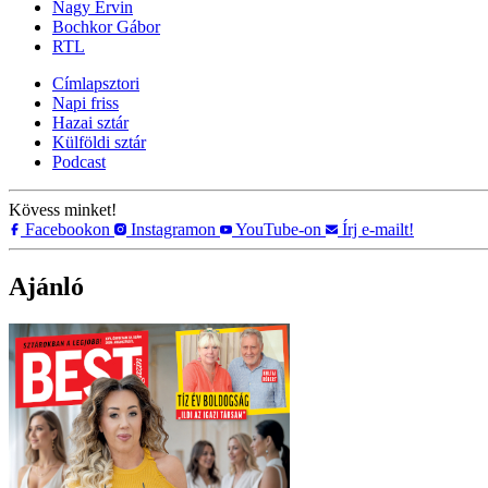
Nagy Ervin
Bochkor Gábor
RTL
Címlapsztori
Napi friss
Hazai sztár
Külföldi sztár
Podcast
Kövess minket!
Facebookon
Instagramon
YouTube-on
Írj e-mailt!
Ajánló