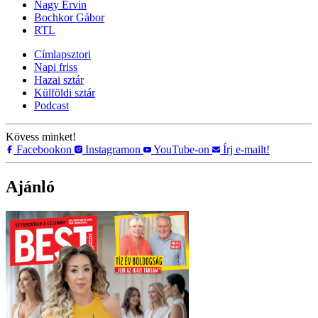
Nagy Ervin
Bochkor Gábor
RTL
Címlapsztori
Napi friss
Hazai sztár
Külföldi sztár
Podcast
Kövess minket!
Facebookon
Instagramon
YouTube-on
Írj e-mailt!
Ajánló