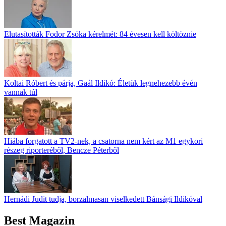
Elutasították Fodor Zsóka kérelmét: 84 évesen kell költöznie
Koltai Róbert és párja, Gaál Ildikó: Életük legnehezebb évén
vannak túl
Hiába forgatott a TV2-nek, a csatorna nem kért az M1 egykori
részeg riporteréből, Bencze Péterből
Hernádi Judit tudja, borzalmasan viselkedett Bánsági Ildikóval
Best Magazin