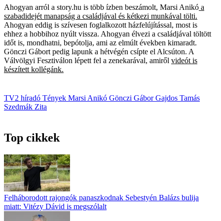
Ahogyan arról a story.hu is több ízben beszámolt, Marsi Anikó
a
szabadidejét manapság a családjával és kétkezi munkával tölti.
Ahogyan eddig is szívesen foglalkozott házfelújítással, most is
ehhez a hobbihoz nyúlt vissza. Ahogyan élvezi a családjával töltött
időt is, mondhatni, bepótolja, ami az elmúlt években kimaradt.
Gönczi Gábort pedig lapunk a hétvégén csípte el Alcsúton. A
Válvölgyi Fesztiválon lépett fel a zenekarával, amiről
videót is
készített kollégánk.
TV2
híradó
Tények
Marsi Anikó
Gönczi Gábor
Gajdos Tamás
Szedmák Zita
Top cikkek
Felháborodott rajongók panaszkodnak Sebestyén Balázs bulija
miatt: Vitézy Dávid is megszólalt