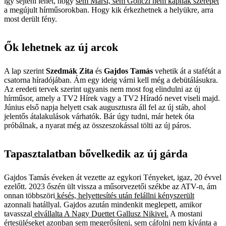
így sejteni lehet, hogy
sem Marsi, sem Gönczi nem kapnak szerepet
a megújult hírműsorokban. Hogy kik érkezhetnek a helyükre, arra
most derült fény.
Ők lehetnek az új arcok
A lap szerint
Szedmák Zita
és
Gajdos Tamás
vehetik át a stafétát a
csatorna híradójában. Ám egy ideig várni kell még a debütálásukra.
Az eredeti tervek szerint ugyanis nem most fog elindulni az új
hírműsor, amely a TV2 Hírek vagy a TV2 Híradó nevet viseli majd.
Június első napja helyett csak augusztusra áll fel az új stáb, ahol
jelentős átalakulások várhatók. Bár úgy tudni, már hetek óta
próbálnak, a nyarat még az összeszokással tölti az új páros.
Tapasztalatban bővelkedik az új gárda
Gajdos Tamás éveken át vezette az egykori Tényeket, igaz, 20 évvel
ezelőtt. 2023 őszén ült vissza a műsorvezetői székbe az ATV-n, ám
onnan többszöri
késés, helyettesítés után felállni kényszerült
azonnali hatállyal. Gajdos azután mindenkit meglepett, amikor
tavasszal
elvállalta A Nagy Duettet Gallusz Nikivel.
A mostani
értesüléseket azonban sem megerősíteni, sem cáfolni nem kívánta a