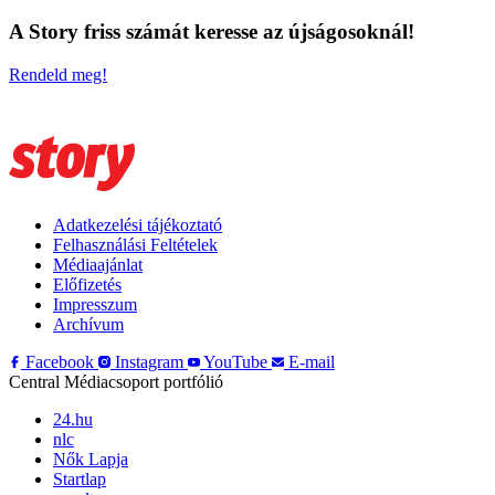
A Story friss számát keresse az újságosoknál!
Rendeld meg!
Adatkezelési tájékoztató
Felhasználási Feltételek
Médiaajánlat
Előfizetés
Impresszum
Archívum
Facebook
Instagram
YouTube
E-mail
Central Médiacsoport portfólió
24.hu
nlc
Nők Lapja
Startlap