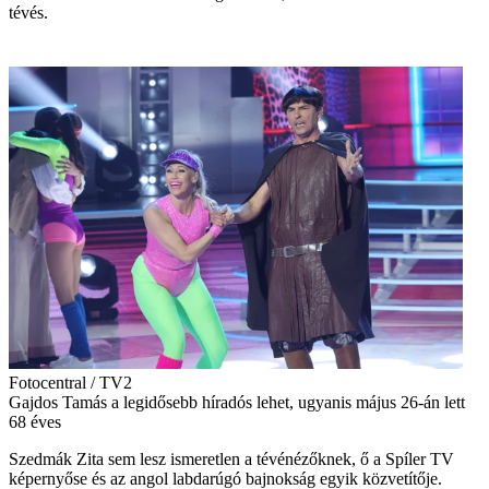
tévés.
Fotocentral / TV2
Gajdos Tamás a legidősebb híradós lehet, ugyanis május 26-án lett
68 éves
Szedmák Zita sem lesz ismeretlen a tévénézőknek, ő a Spíler TV
képernyőse és az angol labdarúgó bajnokság egyik közvetítője.