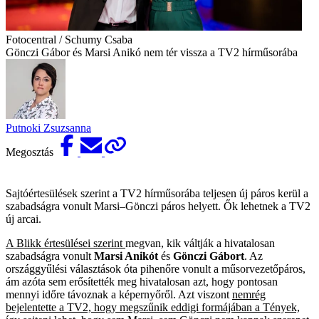
Fotocentral / Schumy Csaba
Gönczi Gábor és Marsi Anikó nem tér vissza a TV2 hírműsorába
Putnoki Zsuzsanna
Megosztás
Sajtóértesülések szerint a TV2 hírműsorába teljesen új páros kerül a
szabadságra vonult Marsi–Gönczi páros helyett. Ők lehetnek a TV2
új arcai.
A Blikk értesülései szerint
megvan, kik váltják a hivatalosan
szabadságra vonult
Marsi Anikót
és
Gönczi Gábort
. Az
országgyűlési választások óta pihenőre vonult a műsorvezetőpáros,
ám azóta sem erősítették meg hivatalosan azt, hogy pontosan
mennyi időre távoznak a képernyőről. Azt viszont
nemrég
bejelentette a TV2, hogy megszűnik eddigi formájában a Tények,