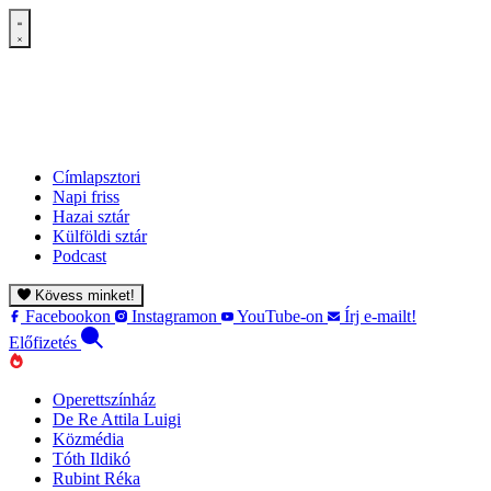
Címlapsztori
Napi friss
Hazai sztár
Külföldi sztár
Podcast
Kövess minket!
Facebookon
Instagramon
YouTube-on
Írj e-mailt!
Előfizetés
Operettszínház
De Re Attila Luigi
Közmédia
Tóth Ildikó
Rubint Réka