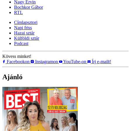
Nagy Ervin
Bochkor Gábor
RTL
Címlapsztori
Napi friss
Hazai sztár
Külföldi sztár
Podcast
Kövess minket!
Facebookon
Instagramon
YouTube-on
Írj e-mailt!
Ajánló