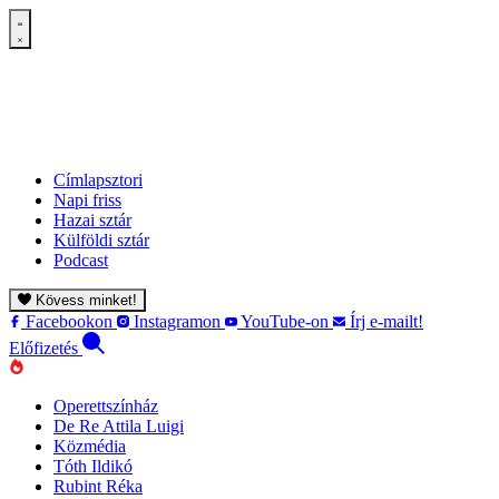
Címlapsztori
Napi friss
Hazai sztár
Külföldi sztár
Podcast
Kövess minket!
Facebookon
Instagramon
YouTube-on
Írj e-mailt!
Előfizetés
Operettszínház
De Re Attila Luigi
Közmédia
Tóth Ildikó
Rubint Réka