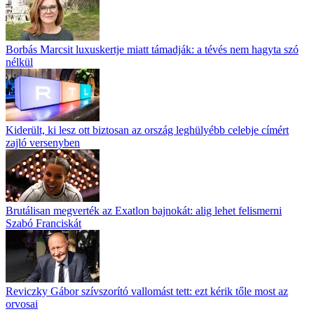
Borbás Marcsit luxuskertje miatt támadják: a tévés nem hagyta szó
nélkül
Kiderült, ki lesz ott biztosan az ország leghülyébb celebje címért
zajló versenyben
Brutálisan megverték az Exatlon bajnokát: alig lehet felismerni
Szabó Franciskát
Reviczky Gábor szívszorító vallomást tett: ezt kérik tőle most az
orvosai