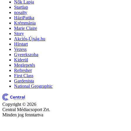
Nők Lapja
Startlap
nosalty
HáziPatika
Krémmánia
Marie Claire
Story
Akciós-Újság.hu
Hírstart
Vezess
Gyerekszoba
Kiderül
Meglepetés
Refresher
First Class
Gardenista
National Geographic
Copyright © 2026
Central Médiacsoport Zrt.
Minden jog fenntartva