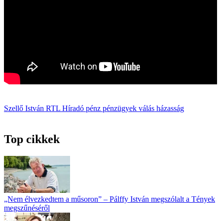
Szellő István
RTL Híradó
pénz
pénzügyek
válás
házasság
Top cikkek
„Nem élvezkedtem a műsoron” – Pálffy István megszólalt a Tények
megszűnéséről