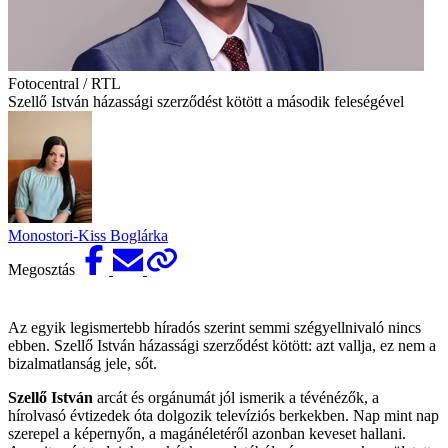
Fotocentral / RTL
Szellő István házassági szerződést kötött a második feleségével
Monostori-Kiss Boglárka
Megosztás
Az egyik legismertebb híradós szerint semmi szégyellnivaló nincs
ebben. Szellő István házassági szerződést kötött: azt vallja, ez nem a
bizalmatlanság jele, sőt.
Szellő István
arcát és orgánumát jól ismerik a tévénézők, a
hírolvasó évtizedek óta dolgozik televíziós berkekben. Nap mint nap
szerepel a képernyőn, a magánéletéről azonban keveset hallani.