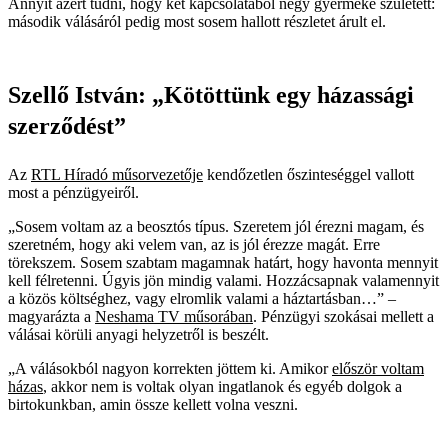
Annyit azért tudni, hogy két kapcsolatából négy gyermeke született:
második válásáról pedig most sosem hallott részletet árult el.
Szellő István: „Kötöttünk egy házassági
szerződést”
Az
RTL Híradó műsorvezetője
kendőzetlen őszinteséggel vallott
most a pénzügyeiről.
„Sosem voltam az a beosztós típus. Szeretem jól érezni magam, és
szeretném, hogy aki velem van, az is jól érezze magát. Erre
törekszem. Sosem szabtam magamnak határt, hogy havonta mennyit
kell félretenni. Úgyis jön mindig valami. Hozzácsapnak valamennyit
a közös költséghez, vagy elromlik valami a háztartásban…” –
magyarázta a
Neshama TV műsorában
. Pénzügyi szokásai mellett a
válásai körüli anyagi helyzetről is beszélt.
„A válásokból nagyon korrekten jöttem ki. Amikor
először voltam
házas
, akkor nem is voltak olyan ingatlanok és egyéb dolgok a
birtokunkban, amin össze kellett volna veszni.