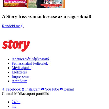
A Story friss számát keresse az újságosoknál!
Rendeld meg!
Adatkezelési tájékoztató
Felhasználási Feltételek
Médiaajánlat
Előfizetés
Impresszum
Archívum
Facebook
Instagram
YouTube
E-mail
Central Médiacsoport portfólió
24.hu
nlc