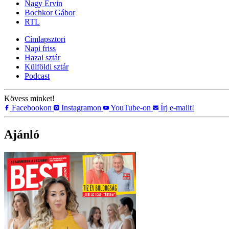
Nagy Ervin
Bochkor Gábor
RTL
Címlapsztori
Napi friss
Hazai sztár
Külföldi sztár
Podcast
Kövess minket!
Facebookon
Instagramon
YouTube-on
Írj e-mailt!
Ajánló