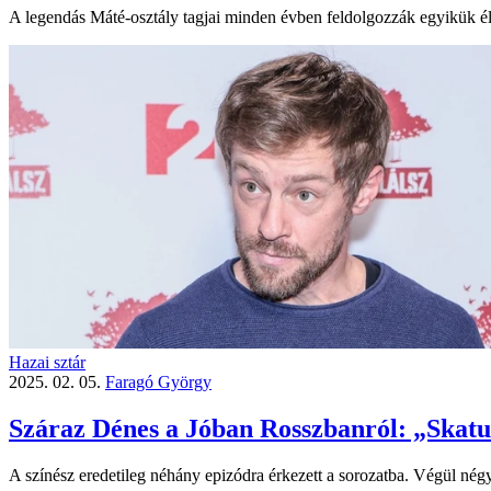
A legendás Máté-osztály tagjai minden évben feldolgozzák egyikük éle
Hazai sztár
2025. 02. 05.
Faragó György
Száraz Dénes a Jóban Rosszbanról: „Skatul
A színész eredetileg néhány epizódra érkezett a sorozatba. Végül négy