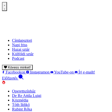
Címlapsztori
Napi friss
Hazai sztár
Külföldi sztár
Podcast
Kövess minket!
Facebookon
Instagramon
YouTube-on
Írj e-mailt!
Előfizetés
Operettszínház
De Re Attila Luigi
Közmédia
Tóth Ildikó
Rubint Réka