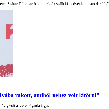
tét. Száraz Dénes az ötödik próbán szállt ki az övét bemutató darabból
yába rakott, amiből nehéz volt kitörni”
 évig volt a szereplőgárda tagja.