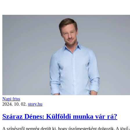
Napi friss
2024. 10. 02.
story.hu
Száraz Dénes: Külföldi munka vár rá?
A színészről nemrég derült ki, hogy úszómesterként dolgozik. A jövő