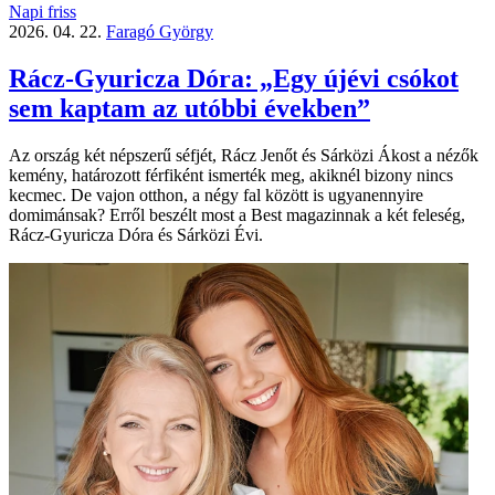
Napi friss
2026. 04. 22.
Faragó György
Rácz-Gyuricza Dóra: „Egy újévi csókot
sem kaptam az utóbbi években”
Az ország két népszerű séfjét, Rácz Jenőt és Sárközi Ákost a nézők
kemény, határozott férfiként ismerték meg, akiknél bizony nincs
kecmec. De vajon otthon, a négy fal között is ugyanennyire
domimánsak? Erről beszélt most a Best magazinnak a két feleség,
Rácz-Gyuricza Dóra és Sárközi Évi.