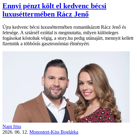
Ennyi pénzt költ el kedvenc bécsi
luxuséttermében Rácz Jenő
Újra kedvenc bécsi luxuséttermében romantikázott Rácz Jenő és
felesége. A sztárséf ezúttal is megmutatta, milyen különleges
fogásokat kóstoltak végig, a story.hu pedig utánajárt, mennyit kellett
fizetniük a többórás gasztronómiai élményért.
Napi friss
2026. 06. 12.
Monostori-Kiss Boglárka