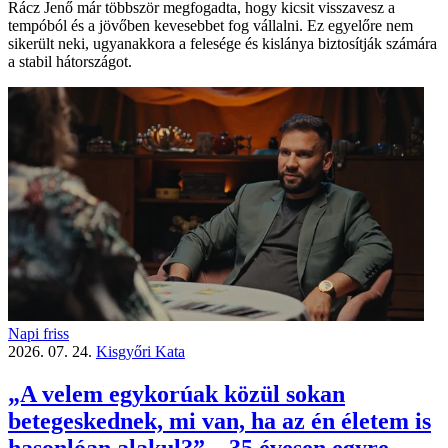
Rácz Jenő már többször megfogadta, hogy kicsit visszavesz a
tempóból és a jövőben kevesebbet fog vállalni. Ez egyelőre nem
sikerült neki, ugyanakkora a felesége és kislánya biztosítják számára
a stabil hátországot.
Napi friss
2026. 07. 24.
Kisgyőri Kata
„A velem egykorúak közül sokan
betegeskednek, mi van, ha az én életem is