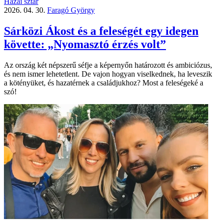
Hazai sztár
2026. 04. 30.
Faragó György
Sárközi Ákost és a feleségét egy idegen
követte: „Nyomasztó érzés volt”
Az ország két népszerű séfje a képernyőn határozott és ambiciózus,
és nem ismer lehetetlent. De vajon hogyan viselkednek, ha leveszik
a kötényüket, és hazatérnek a családjukhoz? Most a feleségeké a
szó!