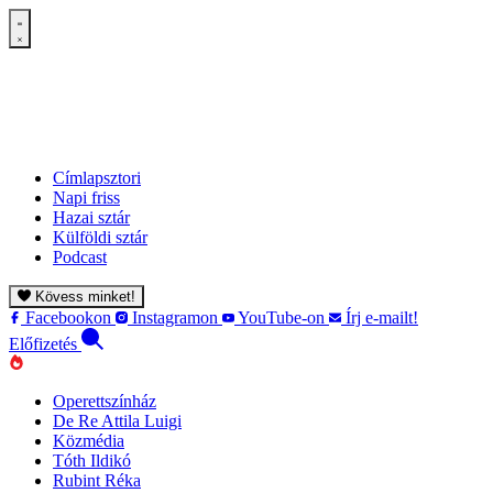
Címlapsztori
Napi friss
Hazai sztár
Külföldi sztár
Podcast
Kövess minket!
Facebookon
Instagramon
YouTube-on
Írj e-mailt!
Előfizetés
Operettszínház
De Re Attila Luigi
Közmédia
Tóth Ildikó
Rubint Réka