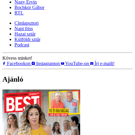
Nagy Ervin
Bochkor Gábor
RTL
Címlapsztori
Napi friss
Hazai sztár
Külföldi sztár
Podcast
Kövess minket!
Facebookon
Instagramon
YouTube-on
Írj e-mailt!
Ajánló