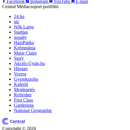
Facebook
Instagram
YouTube
E-mail
Central Médiacsoport portfólió
24.hu
nlc
Nők Lapja
Startlap
nosalty
HáziPatika
Krémmánia
Marie Claire
Story
Akciós-Újság.hu
Hírstart
Vezess
Gyerekszoba
Kiderül
Meglepetés
Refresher
First Class
Gardenista
National Geographic
Copyright © 2026