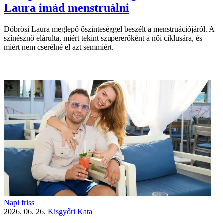
Laura imád menstruálni
Döbrösi Laura meglepő őszinteséggel beszélt a menstruációjáról. A
színésznő elárulta, miért tekint szupererőként a női ciklusára, és
miért nem cserélné el azt semmiért.
Napi friss
2026. 06. 26.
Kisgyőri Kata