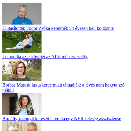
Elutasították Fodor Zsóka kérelmét: 84 évesen kell költöznie
Lemondta az esküvőjét az ATV műsorvezetője
Borbás Marcsit luxuskertje miatt támadják: a tévés nem hagyta szó
nélkül
Brutális, mennyit keresett havonta egy NER-feleség asszisztense