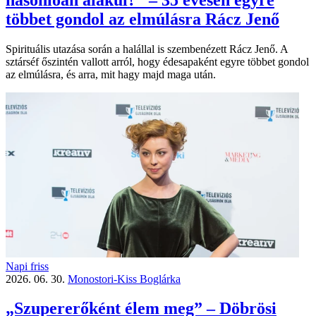
hasonlóan alakul?” – 35 évesen egyre
többet gondol az elmúlásra Rácz Jenő
Spirituális utazása során a halállal is szembenézett Rácz Jenő. A
sztárséf őszintén vallott arról, hogy édesapaként egyre többet gondol
az elmúlásra, és arra, mit hagy majd maga után.
Napi friss
2026. 06. 30.
Monostori-Kiss Boglárka
„Szupererőként élem meg” – Döbrösi