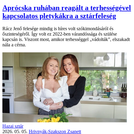
Aprócska ruhában reagált a terhességével
kapcsolatos pletykákra a sztárfeleség
Rácz Jenő felesége mindig is híres volt szókimondásáról és
őszinteségéről. Így volt ez 2022-ben várandóssága és szülése
kapcsán is. Viszont most, amikor terhességgel „vádolták”, elszakadt
nála a cérna.
Hazai sztár
2026. 05. 05.
Hrivnyák-Szakszon Zsanett