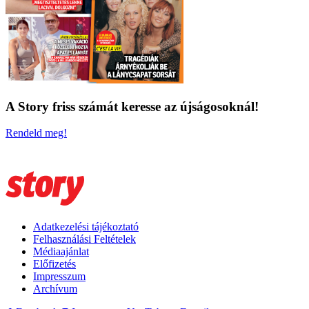
A Story friss számát keresse az újságosoknál!
Rendeld meg!
Adatkezelési tájékoztató
Felhasználási Feltételek
Médiaajánlat
Előfizetés
Impresszum
Archívum