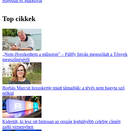
Hajóssal és Márkóval
Top cikkek
„Nem élvezkedtem a műsoron” – Pálffy István megszólalt a Tények
megszűnéséről
Borbás Marcsit luxuskertje miatt támadják: a tévés nem hagyta szó
nélkül
Kiderült, ki lesz ott biztosan az ország leghülyébb celebje címért
zajló versenyben