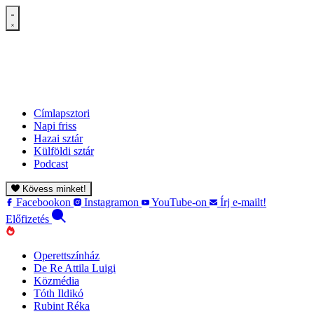
Címlapsztori
Napi friss
Hazai sztár
Külföldi sztár
Podcast
Kövess minket!
Facebookon
Instagramon
YouTube-on
Írj e-mailt!
Előfizetés
Operettszínház
De Re Attila Luigi
Közmédia
Tóth Ildikó
Rubint Réka