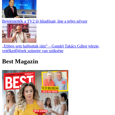
Bejelentették a TV2 új híradósait, íme a teljes névsor
„Ebben sem hallgattak rám” – Gundel Takács Gábor jelezte,
vetélkedőjének szünetre van szüksége
Best Magazin