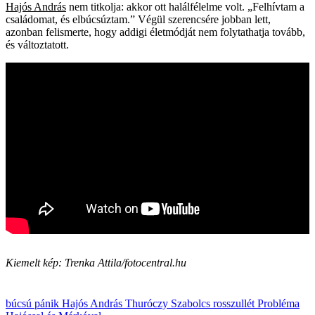
Hajós András
nem titkolja: akkor ott halálfélelme volt. „Felhívtam a
családomat, és elbúcsúztam.” Végül szerencsére jobban lett,
azonban felismerte, hogy addigi életmódját nem folytathatja tovább,
és változtatott.
Kiemelt kép: Trenka Attila/fotocentral.hu
búcsú
pánik
Hajós András
Thuróczy Szabolcs
rosszullét
Probléma