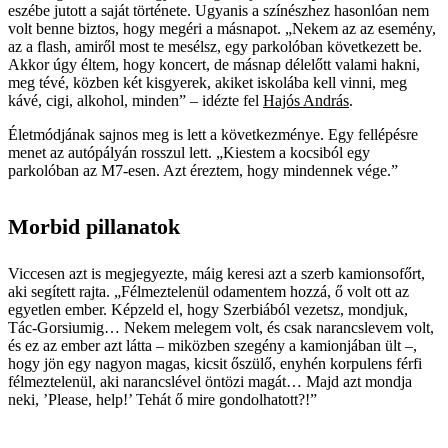
eszébe jutott a saját története. Ugyanis a színészhez hasonlóan nem
volt benne biztos, hogy megéri a másnapot. „Nekem az az esemény,
az a flash, amiről most te mesélsz, egy parkolóban következett be.
Akkor úgy éltem, hogy koncert, de másnap délelőtt valami hakni,
meg tévé, közben két kisgyerek, akiket iskolába kell vinni, meg
kávé, cigi, alkohol, minden” – idézte fel
Hajós András
.
Életmódjának sajnos meg is lett a következménye. Egy fellépésre
menet az autópályán rosszul lett. „Kiestem a kocsiból egy
parkolóban az M7-esen. Azt éreztem, hogy mindennek vége.”
Morbid pillanatok
Viccesen azt is megjegyezte, máig keresi azt a szerb kamionsofőrt,
aki segített rajta. „Félmeztelenül odamentem hozzá, ő volt ott az
egyetlen ember. Képzeld el, hogy Szerbiából vezetsz, mondjuk,
Tác-Gorsiumig… Nekem melegem volt, és csak narancslevem volt,
és ez az ember azt látta – miközben szegény a kamionjában ült –,
hogy jön egy nagyon magas, kicsit őszülő, enyhén korpulens férfi
félmeztelenül, aki narancslével öntözi magát… Majd azt mondja
neki, ’Please, help!’ Tehát ő mire gondolhatott?!”