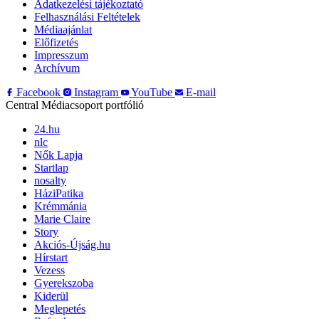
Adatkezelési tájékoztató
Felhasználási Feltételek
Médiaajánlat
Előfizetés
Impresszum
Archívum
Facebook
Instagram
YouTube
E-mail
Central Médiacsoport portfólió
24.hu
nlc
Nők Lapja
Startlap
nosalty
HáziPatika
Krémmánia
Marie Claire
Story
Akciós-Újság.hu
Hírstart
Vezess
Gyerekszoba
Kiderül
Meglepetés