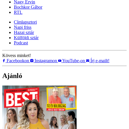
Nagy Ervin
Bochkor Gábor
RTL
Címlapsztori
Napi friss
Hazai sztár
Külföldi sztár
Podcast
Kövess minket!
Facebookon
Instagramon
YouTube-on
Írj e-mailt!
Ajánló