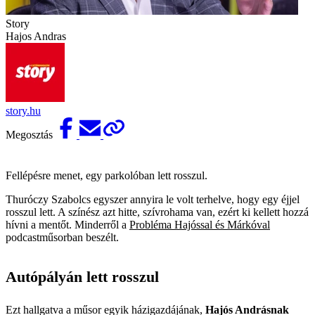
Story
Hajos Andras
story.hu
Megosztás
Fellépésre menet, egy parkolóban lett rosszul.
Thuróczy Szabolcs egyszer annyira le volt terhelve, hogy egy éjjel
rosszul lett. A színész azt hitte, szívrohama van, ezért ki kellett hozzá
hívni a mentőt. Minderről a
Probléma Hajóssal és Márkóval
podcastműsorban beszélt.
Autópályán lett rosszul
Ezt hallgatva a műsor egyik házigazdájának,
Hajós Andrásnak