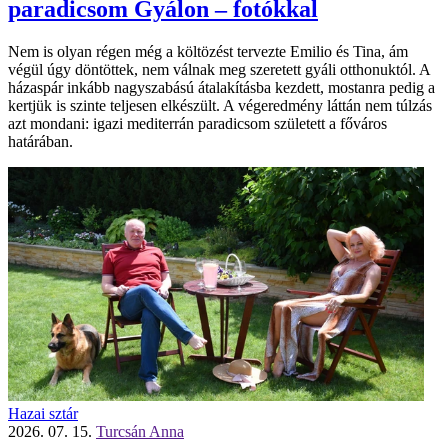
paradicsom Gyálon – fotókkal
Nem is olyan régen még a költözést tervezte Emilio és Tina, ám
végül úgy döntöttek, nem válnak meg szeretett gyáli otthonuktól. A
házaspár inkább nagyszabású átalakításba kezdett, mostanra pedig a
kertjük is szinte teljesen elkészült. A végeredmény láttán nem túlzás
azt mondani: igazi mediterrán paradicsom született a főváros
határában.
Hazai sztár
2026. 07. 15.
Turcsán Anna