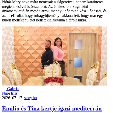
Nótár Mary neve mára nemcsak a slágereivel, hanem karakteres
megjelenésével is összeforrt. Az énekesnő a Sugarbird
divatbemutatóján mesélt arról, mennyi időt tölt a készülődéssel, és
azt is elárulta, hogy ruhagyűjteménye akkora lett, hogy már egy
külön melléképületet kellett kialakítania a tárolásukra.
Galéria
Napi friss
2026. 07. 17.
story.hu
Emilio és Tina kertje igazi mediterrán