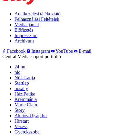
Adatkezelési tájékoztató
Felhasználási Feltételek
Médiaajánlat
Előfizetés
Impresszum
Archívum
Facebook
Instagram
YouTube
E-mail
Central Médiacsoport portfólió
24.hu
nlc
Nők Lapja
Startlap
nosalty
HáziPatika
Krémmánia
Marie Claire
Story
Akciós-Újság.hu
Hírstart
Vezess
Gyerekszoba