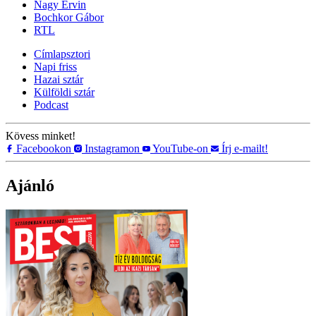
Nagy Ervin
Bochkor Gábor
RTL
Címlapsztori
Napi friss
Hazai sztár
Külföldi sztár
Podcast
Kövess minket!
Facebookon
Instagramon
YouTube-on
Írj e-mailt!
Ajánló