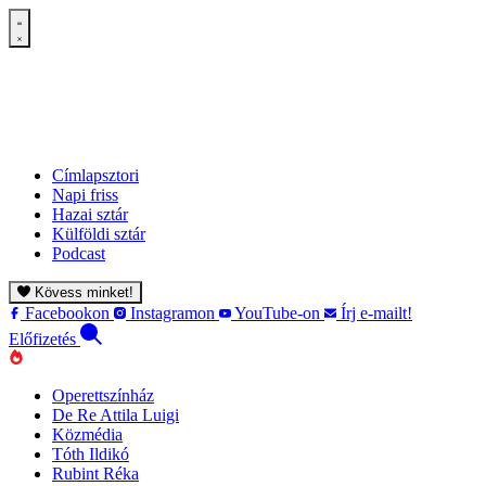
Címlapsztori
Napi friss
Hazai sztár
Külföldi sztár
Podcast
Kövess minket!
Facebookon
Instagramon
YouTube-on
Írj e-mailt!
Előfizetés
Operettszínház
De Re Attila Luigi
Közmédia
Tóth Ildikó
Rubint Réka