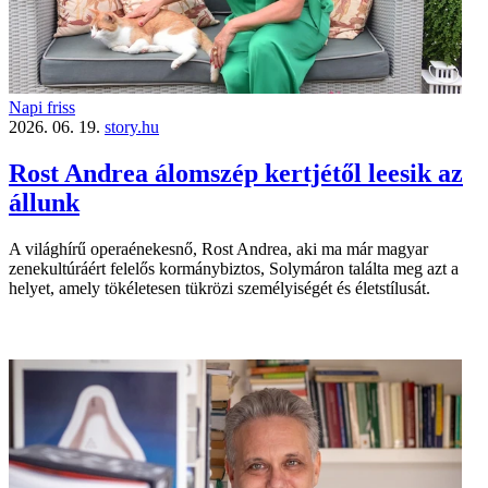
Napi friss
2026. 06. 19.
story.hu
Rost Andrea álomszép kertjétől leesik az
állunk
A világhírű operaénekesnő, Rost Andrea, aki ma már magyar
zenekultúráért felelős kormánybiztos, Solymáron találta meg azt a
helyet, amely tökéletesen tükrözi személyiségét és életstílusát.