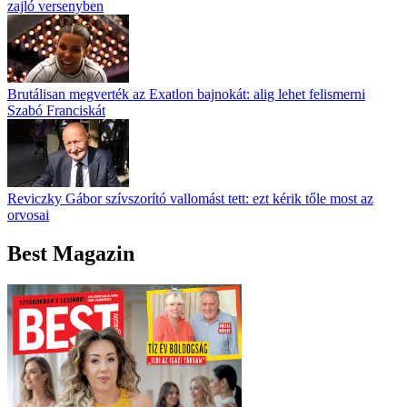
zajló versenyben
Brutálisan megverték az Exatlon bajnokát: alig lehet felismerni
Szabó Franciskát
Reviczky Gábor szívszorító vallomást tett: ezt kérik tőle most az
orvosai
Best Magazin