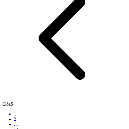
Előző
1
2
…