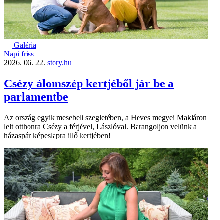
Galéria
Napi friss
2026. 06. 22.
story.hu
Csézy álomszép kertjéből jár be a
parlamentbe
Az ország egyik mesebeli szegletében, a Heves megyei Makláron
lelt otthonra Csézy a férjével, Lászlóval. Barangoljon velünk a
házaspár képeslapra illő kertjében!