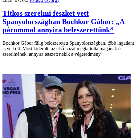
2026. 07. 02.
Faragó György
Titkos szerelmi fészket vett
Spanyolországban Bochkor Gábor: „A
párommal annyira beleszerettünk”
Bochkor Gábor fülig beleszeretett Spanyolországban, több ingatlant
is vett ott. Most kiderült: az első házat megtartotta magának és
szerelmének, annyira tetszett nekik a végeredmény.