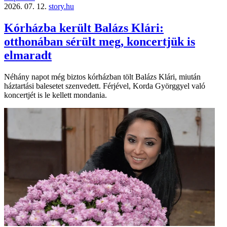
2026. 07. 12.
story.hu
Kórházba került Balázs Klári:
otthonában sérült meg, koncertjük is
elmaradt
Néhány napot még biztos kórházban tölt Balázs Klári, miután
háztartási balesetet szenvedett. Férjével, Korda Györggyel való
koncertjét is le kellett mondania.