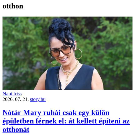
otthon
Napi friss
2026. 07. 21.
story.hu
Nótár Mary ruhái csak egy külön
épületben férnek el: át kellett építeni az
otthonát