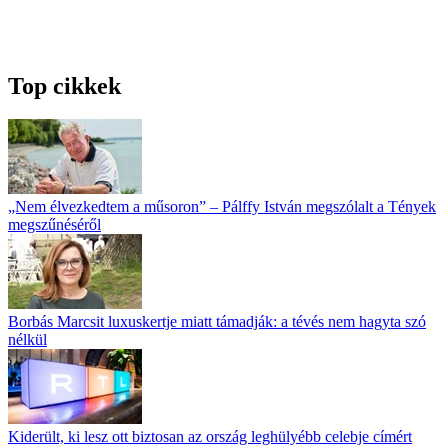
Top cikkek
„Nem élvezkedtem a műsoron” – Pálffy István megszólalt a Tények
megszűnéséről
Borbás Marcsit luxuskertje miatt támadják: a tévés nem hagyta szó
nélkül
Kiderült, ki lesz ott biztosan az ország leghülyébb celebje címért