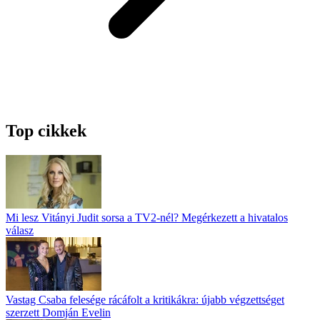
Top cikkek
Mi lesz Vitányi Judit sorsa a TV2-nél? Megérkezett a hivatalos
válasz
Vastag Csaba felesége rácáfolt a kritikákra: újabb végzettséget
szerzett Domján Evelin