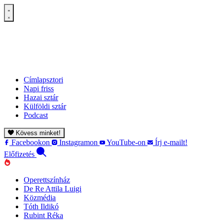
Címlapsztori
Napi friss
Hazai sztár
Külföldi sztár
Podcast
Kövess minket!
Facebookon
Instagramon
YouTube-on
Írj e-mailt!
Előfizetés
Operettszínház
De Re Attila Luigi
Közmédia
Tóth Ildikó
Rubint Réka