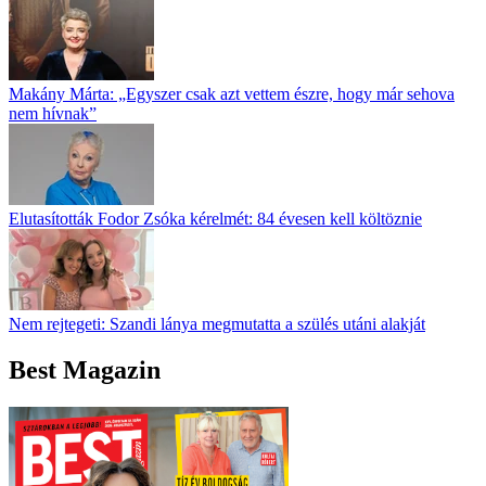
Makány Márta: „Egyszer csak azt vettem észre, hogy már sehova
nem hívnak”
Elutasították Fodor Zsóka kérelmét: 84 évesen kell költöznie
Nem rejtegeti: Szandi lánya megmutatta a szülés utáni alakját
Best Magazin