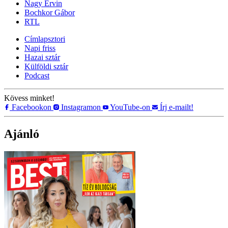
Nagy Ervin
Bochkor Gábor
RTL
Címlapsztori
Napi friss
Hazai sztár
Külföldi sztár
Podcast
Kövess minket!
Facebookon
Instagramon
YouTube-on
Írj e-mailt!
Ajánló