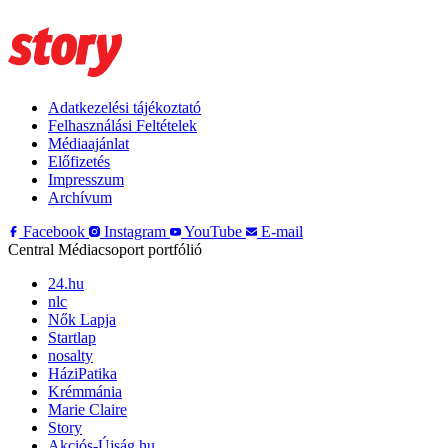
Adatkezelési tájékoztató
Felhasználási Feltételek
Médiaajánlat
Előfizetés
Impresszum
Archívum
Facebook
Instagram
YouTube
E-mail
Central Médiacsoport portfólió
24.hu
nlc
Nők Lapja
Startlap
nosalty
HáziPatika
Krémmánia
Marie Claire
Story
Akciós-Újság.hu