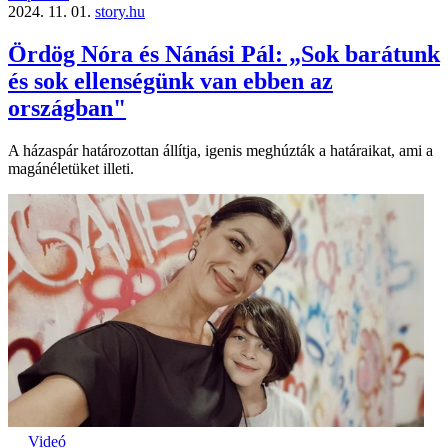
2024. 11. 01.
story.hu
Ördög Nóra és Nánási Pál: „Sok barátunk
és sok ellenségünk van ebben az
országban"
A házaspár határozottan állítja, igenis meghúzták a határaikat, ami a
magánéletüket illeti.
Videó