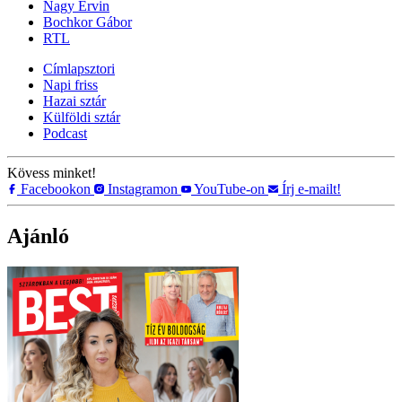
Nagy Ervin
Bochkor Gábor
RTL
Címlapsztori
Napi friss
Hazai sztár
Külföldi sztár
Podcast
Kövess minket!
Facebookon
Instagramon
YouTube-on
Írj e-mailt!
Ajánló