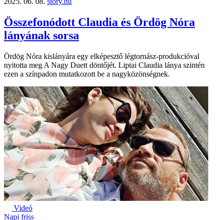
2025. 06. 08.
story.hu
Összefonódott Claudia és Ördög Nóra
lányának sorsa
Ördög Nóra kislányára egy elképesztő légtornász-produkcióval
nyitotta meg A Nagy Duett döntőjét. Liptai Claudia lánya szintén
ezen a színpadon mutatkozott be a nagyközönségnek.
Videó
Napi friss