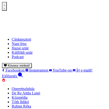
Címlapsztori
Napi friss
Hazai sztár
Külföldi sztár
Podcast
Kövess minket!
Facebookon
Instagramon
YouTube-on
Írj e-mailt!
Előfizetés
Operettszínház
De Re Attila Luigi
Közmédia
Tóth Ildikó
Rubint Réka