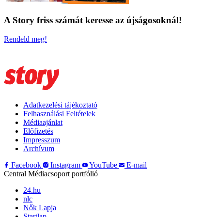
A Story friss számát keresse az újságosoknál!
Rendeld meg!
Adatkezelési tájékoztató
Felhasználási Feltételek
Médiaajánlat
Előfizetés
Impresszum
Archívum
Facebook
Instagram
YouTube
E-mail
Central Médiacsoport portfólió
24.hu
nlc
Nők Lapja
Startlap