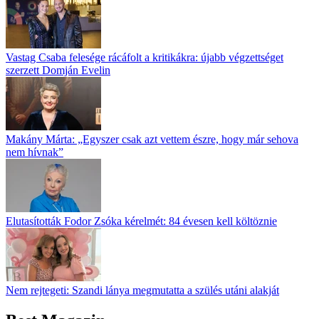
Vastag Csaba felesége rácáfolt a kritikákra: újabb végzettséget
szerzett Domján Evelin
Makány Márta: „Egyszer csak azt vettem észre, hogy már sehova
nem hívnak”
Elutasították Fodor Zsóka kérelmét: 84 évesen kell költöznie
Nem rejtegeti: Szandi lánya megmutatta a szülés utáni alakját