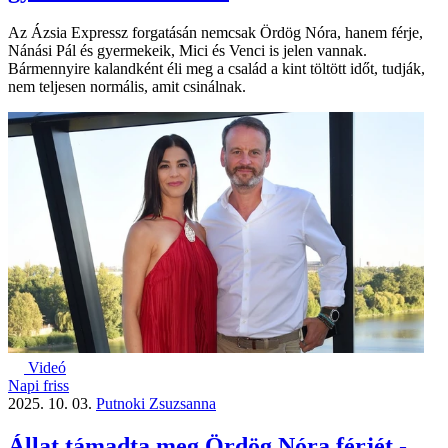
Az Ázsia Expressz forgatásán nemcsak Ördög Nóra, hanem férje,
Nánási Pál és gyermekeik, Mici és Venci is jelen vannak.
Bármennyire kalandként éli meg a család a kint töltött időt, tudják,
nem teljesen normális, amit csinálnak.
Videó
Napi friss
2025. 10. 03.
Putnoki Zsuzsanna
Állat támadta meg Ördög Nóra férjét -