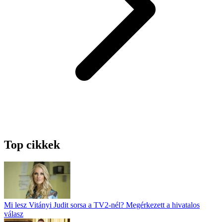
Top cikkek
Mi lesz Vitányi Judit sorsa a TV2-nél? Megérkezett a hivatalos
válasz