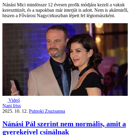
Nánási Mici mindössze 12 évesen profik módjára kezeli a vakuk
kereszttüzét, és a napokban már interjút is adott. Nem is akármiről,
hiszen a Fővárosi Nagycirkuszban lépett fel légtornászként.
Videó
Napi friss
2025. 10. 12.
Putnoki Zsuzsanna
Nánási Pál szerint nem normális, amit a
gyerekeivel csinálnak