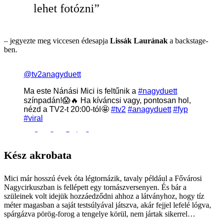
lehet fotózni”
– jegyezte meg viccesen édesapja
Lissák Laurának
a backstage-
ben.
Kész akrobata
Mici már hosszú évek óta légtornázik, tavaly például a Fővárosi
Nagycirkuszban is fellépett egy tornászversenyen. És bár a
szüleinek volt idejük hozzáedződni ahhoz a látványhoz, hogy tíz
méter magasban a saját testsúlyával játszva, akár fejjel lefelé lógva,
spárgázva pörög-forog a tengelye körül, nem jártak sikerrel…