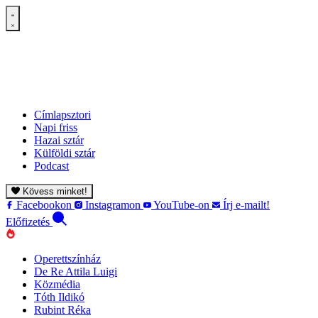
Címlapsztori
Napi friss
Hazai sztár
Külföldi sztár
Podcast
Kövess minket!
Facebookon
Instagramon
YouTube-on
Írj e-mailt!
Előfizetés
Operettszínház
De Re Attila Luigi
Közmédia
Tóth Ildikó
Rubint Réka