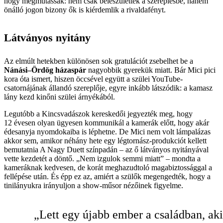
hogy megmutassák: nem csak beleszülettek a szereplésbe, hanem
önálló jogon bizony ők is kiérdemlik a rivaldafényt.
Látványos nyitány
Az elmúlt hetekben különösen sok gratulációt zsebelhet be a
Nánási–Ördög házaspár
nagyobbik gyerekük miatt. Bár Mici pici
kora óta ismert, hiszen öccsével együtt a szülei YouTube-
csatornájának állandó szereplője, egyre inkább látszódik: a kamasz
lány kezd kinőni szülei árnyékából.
Legutóbb a Kincsvadászok kereskedői jegyezték meg, hogy
12 évesen olyan ügyesen kommunikál a kamerák előtt, hogy akár
édesanyja nyomdokaiba is léphetne. De Mici nem volt lámpalázas
akkor sem, amikor néhány hete egy légtornász-produkciót kellett
bemutatnia A Nagy Duett színpadán – az ő látványos nyitányával
vette kezdetét a döntő. „Nem izgulok semmi miatt” – mondta a
kameráknak kedvesen, de korát meghazudtoló magabiztossággal a
fellépése után. És épp ez az, amiért a szülők megengedték, hogy a
tinilányukra irányuljon a show-műsor nézőinek figyelme.
„Lett egy újabb ember a családban, aki