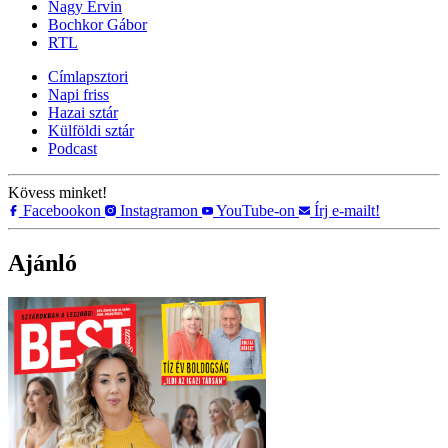
Nagy Ervin
Bochkor Gábor
RTL
Címlapsztori
Napi friss
Hazai sztár
Külföldi sztár
Podcast
Kövess minket!
Facebookon
Instagramon
YouTube-on
Írj e-mailt!
Ajánló