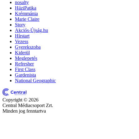
nosalty
HáziPatika
Krémmánia
Marie Claire
Story
Akciós-Újság.hu
Hírstart
Vezess
Gyerekszoba
Kiderül
Meglepetés
Refresher
First Class
Gardenista
National Geographic
Copyright © 2026
Central Médiacsoport Zrt.
Minden jog fenntartva