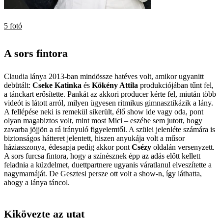
5 fotó
A sors fintora
Claudia lánya 2013-ban mind­össze hatéves volt, amikor ugyanitt
debütált:
Cseke Katinka
és
Kökény Attila
produkciójában tűnt fel,
a tánckart erősítette. Pankát az akkori producer kérte fel, miután több
videót is látott arról, milyen ügyesen ritmikus gimnasztikázik a lány.
A fellépése neki is remekül sikerült, élő show ide vagy oda, pont
olyan magabiztos volt, mint most Mici – eszébe sem jutott, hogy
zavarba jöjjön a rá irányuló figyelemtől. A szülei jelenléte számára is
biztonságos hátteret jelentett, hiszen anyukája volt a műsor
háziasszonya, édesapja pedig akkor pont
Csézy
oldalán versenyzett.
A sors furcsa fintora, hogy a színésznek épp az adás előtt kellett
feladnia a küzdelmet, duettpartnere ugyanis váratlanul elveszítette a
nagymamáját. De Gesztesi persze ott volt a show-n, így láthatta,
ahogy a lánya táncol.
Kikövezte az utat