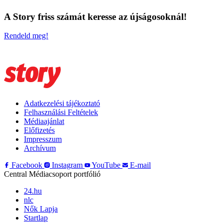
A Story friss számát keresse az újságosoknál!
Rendeld meg!
Adatkezelési tájékoztató
Felhasználási Feltételek
Médiaajánlat
Előfizetés
Impresszum
Archívum
Facebook
Instagram
YouTube
E-mail
Central Médiacsoport portfólió
24.hu
nlc
Nők Lapja
Startlap