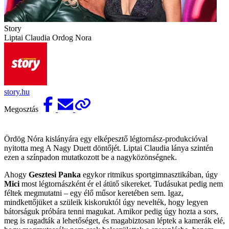
Story
Liptai Claudia Ordog Nora
story.hu
Megosztás
Ördög Nóra kislányára egy elképesztő légtornász-produkcióval
nyitotta meg A Nagy Duett döntőjét. Liptai Claudia lánya szintén
ezen a színpadon mutatkozott be a nagyközönségnek.
Ahogy
Gesztesi Panka
egykor ritmikus sportgimnasztikában, úgy
Mici
most légtornászként ér el átütő sikereket. Tudásukat pedig nem
féltek megmutatni – egy élő műsor keretében sem. Igaz,
mindkettőjüket a szüleik kiskoruktól úgy nevelték, hogy legyen
bátorságuk próbára tenni magukat. Amikor pedig úgy hozta a sors,
meg is ragadták a lehetőséget, és magabiztosan léptek a kamerák elé,