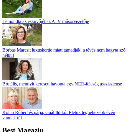
Lemondta az esküvőjét az ATV műsorvezetője
Borbás Marcsit luxuskertje miatt támadják: a tévés nem hagyta szó
nélkül
Brutális, mennyit keresett havonta egy NER-feleség asszisztense
Koltai Róbert és párja, Gaál Ildikó: Életük legnehezebb évén
vannak túl
Best Magazin