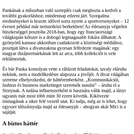
Pankának a műsorban való szereplés csak meghozta a kedvét a
további gyakorláshoz, mindennap edzeni járt. Szorgalma
eredményeket is hozott: idővel sorra nyerte a sportversenyeket – 12
évesen például már nemzetközi berkekben! Az édesanyja végtelen
büszkeséggel posztolta 2018-ban, hogy egy franciaországi
világkupán kétszer is a dobogó legmagasabb fokára állhatott. A
gyönyörű kamasz akkoriban csatlakozott a közösségi médiához,
posztjait látva a divatszakma gyorsan felfedezte magának: egy
magyar dizájnermárkának lett az arca, több kollekciót is vele
reklámoztak.
És bár Panka komolyan vette a rábízott feladatokat, tavaly elárulta
nekünk, nem a modellkedésre alapozza a jövőjét. A divat világában
szeretne elhelyezkedni, de háttéremberként. „Kommunikációt,
fashion és business marketinget szeretnék tanulni” – árulta el a
Storynak. A tudása in­fluenszerként is hasznára válik majd, a lányt
ugyanis már most több mint 30 ezren követik. Kikövezte
önmagának a siker felé vezető utat. Ki tudja, még az is lehet, hogy
egyszer túlszárnyalja majd az édesanyját – ahogyan akár Mici is a
sajátját.
A biztos háttér