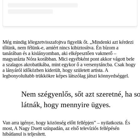
Még mindig lélegzetvisszafojtva figyelik őt. „Mindenki azt kérdezi
tőlünk, nem félünk-e, amiért nincs kibiztosítva. Én bízom a
tanárában és a kislányomban, aki elképesztően vakmerő –
magyarázta Nóra korábban. Mici egyébként pont akkor vágott bele
a szalagos akrobatikába, mint egykor ő a versenytáncba. Csak hogy
a lányáról időközben kiderült, hogy született artista. A
legbonyolultabb trükkökre képes látszólag játszi könnyedséggel.
Nem szégyenlős, sőt azt szeretné, ha s
látnák, hogy mennyire ügyes.
Van arra igénye, hogy közönség előtt fellépjen” – nyilatkozta. És
most, A Nagy Duett színpadán, az első televíziós fellépésén
hibátlanul is teljesített.