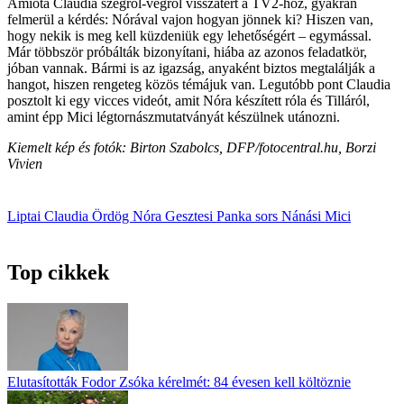
Amióta Claudia szegről-végről visszatért a TV2-höz, gyakran
felmerül a kérdés: Nórával vajon hogyan jönnek ki? Hiszen van,
hogy nekik is meg kell küzdeniük egy lehetőségért – egymással.
Már többször próbálták bizonyítani, hiába az azonos feladatkör,
jóban vannak. Bármi is az igazság, anyaként biztos megtalálják a
hangot, hiszen rengeteg közös témájuk van. Legutóbb pont Claudia
posztolt ki egy vicces videót, amit Nóra készített róla és Tilláról,
amint épp Mici légtornászmutatványát készülnek utánozni.
Kiemelt kép és fotók: Birton Szabolcs, DFP/fotocentral.hu, Borzi
Vivien
Liptai Claudia
Ördög Nóra
Gesztesi Panka
sors
Nánási Mici
Top cikkek
Elutasították Fodor Zsóka kérelmét: 84 évesen kell költöznie