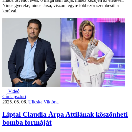
Hiába ötvenöt éves, ő maga sem tudja, mihez kezdjen az életével.
Nincs gyereke, nincs társa, viszont egyre többször szembesül a
korával.
Videó
Címlapsztori
2025. 05. 06.
Ulicska Viktória
Liptai Claudia Árpa Attilának köszönheti
bomba formáját