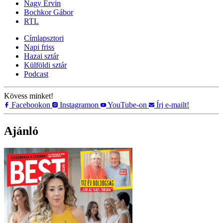
Nagy Ervin
Bochkor Gábor
RTL
Címlapsztori
Napi friss
Hazai sztár
Külföldi sztár
Podcast
Kövess minket!
Facebookon
Instagramon
YouTube-on
Írj e-mailt!
Ajánló