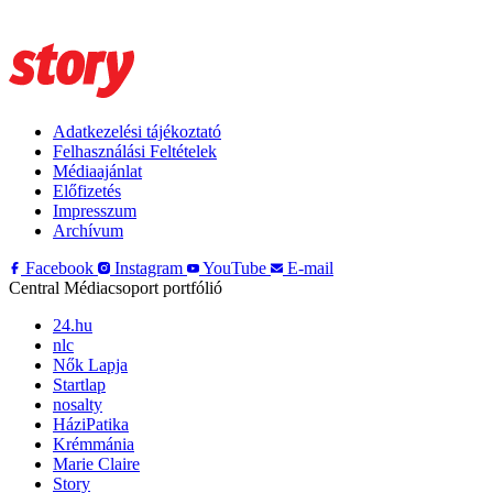
Adatkezelési tájékoztató
Felhasználási Feltételek
Médiaajánlat
Előfizetés
Impresszum
Archívum
Facebook
Instagram
YouTube
E-mail
Central Médiacsoport portfólió
24.hu
nlc
Nők Lapja
Startlap
nosalty
HáziPatika
Krémmánia
Marie Claire
Story