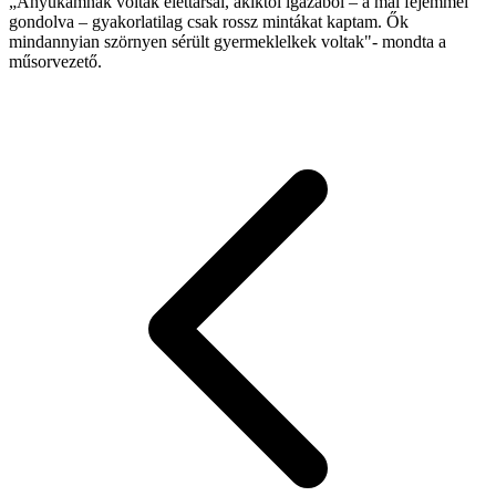
„Anyukámnak voltak élettársai, akiktől igazából – a mai fejemmel
gondolva – gyakorlatilag csak rossz mintákat kaptam. Ők
mindannyian szörnyen sérült gyermeklelkek voltak"- mondta a
műsorvezető.