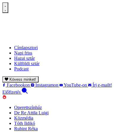
Címlapsztori
Napi friss
Hazai sztár
Külföldi sztár
Podcast
Kövess minket!
Facebookon
Instagramon
YouTube-on
Írj e-mailt!
Előfizetés
Operettszínház
De Re Attila Luigi
Közmédia
Tóth Ildikó
Rubint Réka