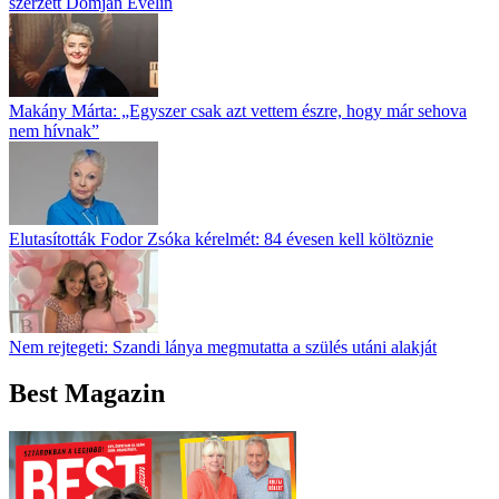
szerzett Domján Evelin
Makány Márta: „Egyszer csak azt vettem észre, hogy már sehova
nem hívnak”
Elutasították Fodor Zsóka kérelmét: 84 évesen kell költöznie
Nem rejtegeti: Szandi lánya megmutatta a szülés utáni alakját
Best Magazin