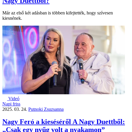
Nagy Duettből?
Már az első két adásban is többen kifejtették, hogy szívesen
kiesnének.
Videó
Napi friss
2025. 03. 24.
Putnoki Zsuzsanna
Nagy Feró a kieséséről A Nagy Duettből:
„Csak egy nyűg volt a nyakamon”