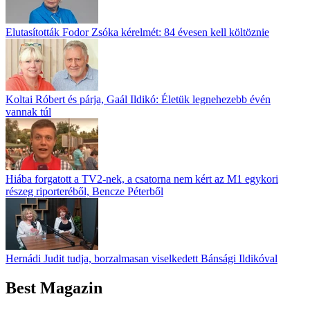
Elutasították Fodor Zsóka kérelmét: 84 évesen kell költöznie
Koltai Róbert és párja, Gaál Ildikó: Életük legnehezebb évén
vannak túl
Hiába forgatott a TV2-nek, a csatorna nem kért az M1 egykori
részeg riporteréből, Bencze Péterből
Hernádi Judit tudja, borzalmasan viselkedett Bánsági Ildikóval
Best Magazin