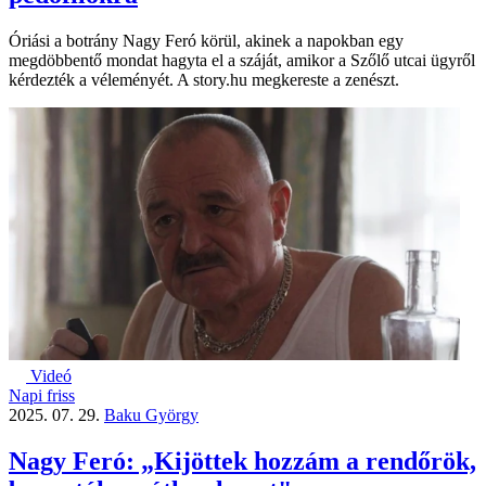
Óriási a botrány Nagy Feró körül, akinek a napokban egy
megdöbbentő mondat hagyta el a száját, amikor a Szőlő utcai ügyről
kérdezték a véleményét. A story.hu megkereste a zenészt.
Videó
Napi friss
2025. 07. 29.
Baku György
Nagy Feró: „Kijöttek hozzám a rendőrök,