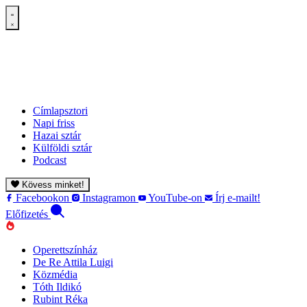
Címlapsztori
Napi friss
Hazai sztár
Külföldi sztár
Podcast
Kövess minket!
Facebookon
Instagramon
YouTube-on
Írj e-mailt!
Előfizetés
Operettszínház
De Re Attila Luigi
Közmédia
Tóth Ildikó
Rubint Réka