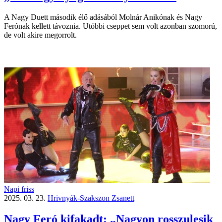
A Nagy Duett második élő adásából Molnár Anikónak és Nagy
Ferónak kellett távoznia. Utóbbi cseppet sem volt azonban szomorú,
de volt akire megorrolt.
Napi friss
2025. 03. 23.
Hrivnyák-Szakszon Zsanett
Nagy Feró kifakadt: „Nagyon rosszulesik