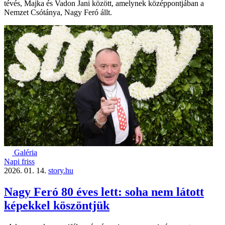
tévés, Majka és Vadon Jani között, amelynek középpontjában a
Nemzet Csótánya, Nagy Feró állt.
Galéria
Napi friss
2026. 01. 14.
story.hu
Nagy Feró 80 éves lett: soha nem látott
képekkel köszöntjük