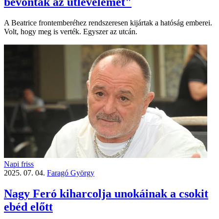
bevonták az útlevelemet"
A Beatrice frontemberéhez rendszeresen kijártak a hatóság emberei.
Volt, hogy meg is verték. Egyszer az utcán.
Napi friss
2025. 07. 04.
Faragó György
Nagy Feró kiharcolja unokáinak a csokit
ebéd előtt