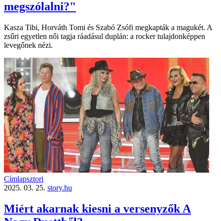
megszólalni?"
Kasza Tibi, Horváth Tomi és Szabó Zsófi megkapták a magukét. A
zsűri egyetlen női tagja ráadásul duplán: a rocker tulajdonképpen
levegőnek nézi.
Címlapsztori
2025. 03. 25.
story.hu
Miért akarnak kiesni a versenyzők A