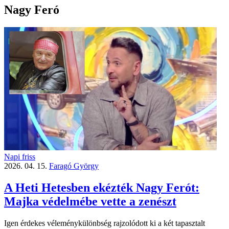
Nagy Feró
Napi friss
2026. 04. 15.
Faragó György
A Heti Hetesben ekézték Nagy Ferót:
Majka védelmébe vette a zenészt
Igen érdekes véleménykülönbség rajzolódott ki a két tapasztalt