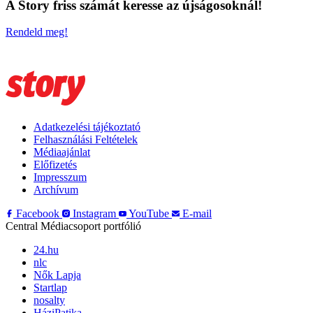
A Story friss számát keresse az újságosoknál!
Rendeld meg!
Adatkezelési tájékoztató
Felhasználási Feltételek
Médiaajánlat
Előfizetés
Impresszum
Archívum
Facebook
Instagram
YouTube
E-mail
Central Médiacsoport portfólió
24.hu
nlc
Nők Lapja
Startlap
nosalty
HáziPatika