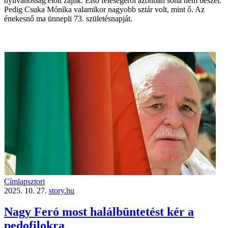
nyilvánosság előtt zajlik. Első feleségéről azonban soha nem beszél.
Pedig Csuka Mónika valamikor nagyobb sztár volt, mint ő. Az
énekesnő ma ünnepli 73. születésnapját.
Címlapsztori
2025. 10. 27.
story.hu
Nagy Feró most halálbüntetést kér a
pedofilokra