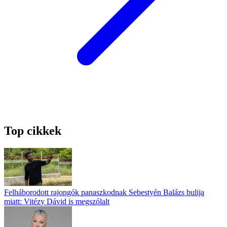
Top cikkek
Felháborodott rajongók panaszkodnak Sebestyén Balázs bulija
miatt: Vitézy Dávid is megszólalt