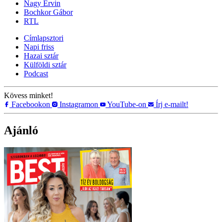
Nagy Ervin
Bochkor Gábor
RTL
Címlapsztori
Napi friss
Hazai sztár
Külföldi sztár
Podcast
Kövess minket!
Facebookon
Instagramon
YouTube-on
Írj e-mailt!
Ajánló