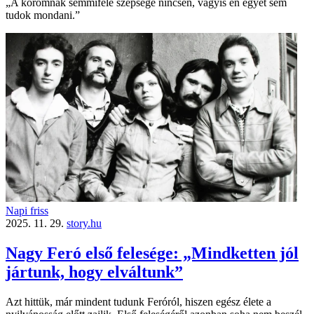
„A koromnak semmiféle szépsége nincsen, vagyis én egyet sem
tudok mondani.”
Napi friss
2025. 11. 29.
story.hu
Nagy Feró első felesége: „Mindketten jól
jártunk, hogy elváltunk”
Azt hittük, már mindent tudunk Feróról, hiszen egész élete a