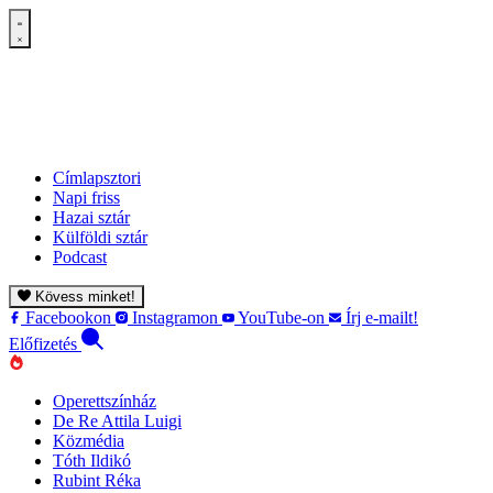
Címlapsztori
Napi friss
Hazai sztár
Külföldi sztár
Podcast
Kövess minket!
Facebookon
Instagramon
YouTube-on
Írj e-mailt!
Előfizetés
Operettszínház
De Re Attila Luigi
Közmédia
Tóth Ildikó
Rubint Réka