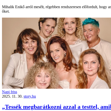
Mihalik Enikő arról mesélt, régebben rendszeresen előfordult, hogy am
őket.
Napi friss
2025. 11. 30.
story.hu
„Tessék megbarátkozni azzal a testtel, ami