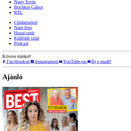
Nagy Ervin
Bochkor Gábor
RTL
Címlapsztori
Napi friss
Hazai sztár
Külföldi sztár
Podcast
Kövess minket!
Facebookon
Instagramon
YouTube-on
Írj e-mailt!
Ajánló