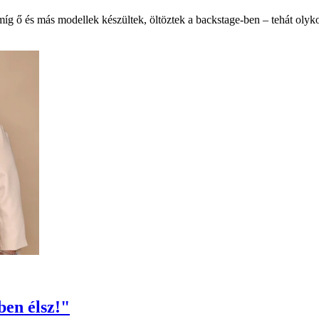
íg ő és más modellek készültek, öltöztek a backstage-ben – tehát olyko
ben élsz!"