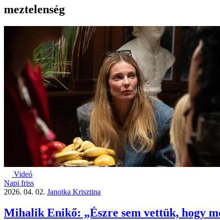
meztelenség
Videó
Napi friss
2026. 04. 02.
Janotka Krisztina
Mihalik Enikő: „Észre sem vettük, hogy me