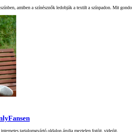
zínben, amiben a színésznők ledobják a textilt a színpadon. Mit gondo
OnlyFansen
ternetes tartalomgyártó oldalon árulja meztelen fotóit, videóit.