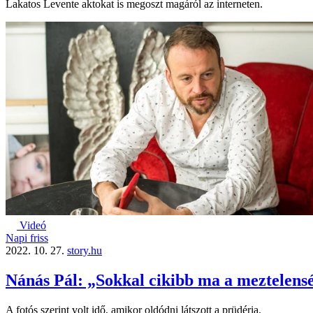
Lakatos Levente aktokat is megoszt magáról az interneten.
Videó
Napi friss
2022. 10. 27.
story.hu
Nánás Pál: „Sokkal cikibb ma a meztelens
A fotós szerint volt idő, amikor oldódni látszott a prüdéria.