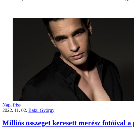
Napi friss
2022. 11. 02.
Baku György
Milliós összeget keresett merész fotóival a