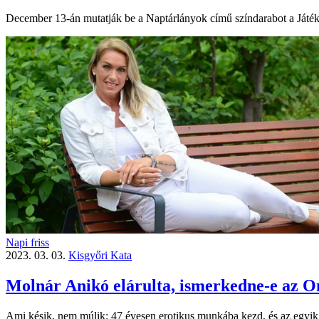
December 13-án mutatják be a Naptárlányok című színdarabot a Játéks
Napi friss
2023. 03. 03.
Kisgyőri Kata
Molnár Anikó elárulta, ismerkedne-e az 
Ami késik, nem múlik: 47 évesen erotikus munkába kezd, és az egyik in