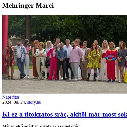
Mehringer Marci
Napi friss
2024. 09. 24.
story.hu
Ki ez a titokzatos srác, akitől már most 
Már az első adásban sokaknak szemet szúrt.