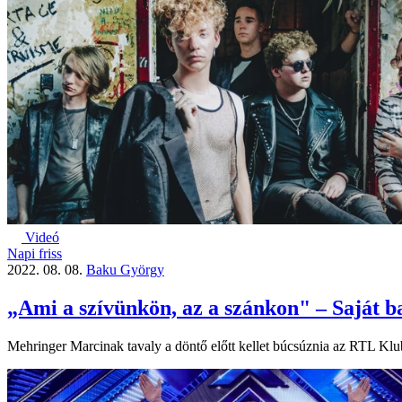
Videó
Napi friss
2022. 08. 08.
Baku György
„Ami a szívünkön, az a szánkon" – Saját b
Mehringer Marcinak tavaly a döntő előtt kellet búcsúznia az RTL Klub t