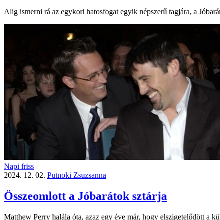
Alig ismerni rá az egykori hatosfogat egyik népszerű tagjára, a Jóbar
Napi friss
2024. 12. 02.
Putnoki Zsuzsanna
Összeomlott a Jóbarátok sztárja
Matthew Perry halála óta, azaz egy éve már, hogy elszigetelődött a kü