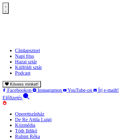
Címlapsztori
Napi friss
Hazai sztár
Külföldi sztár
Podcast
Kövess minket!
Facebookon
Instagramon
YouTube-on
Írj e-mailt!
Előfizetés
Operettszínház
De Re Attila Luigi
Közmédia
Tóth Ildikó
Rubint Réka