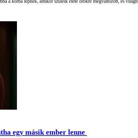
bba a korba lépnek, amikor szüleik élete örökre megváltozott, és világhír
ntha egy másik ember lenne