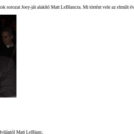
átok sorozat Joey-ját alakító Matt LeBlancra. Mi történt vele az elmúlt
lvilágtól Matt LeBlanc.