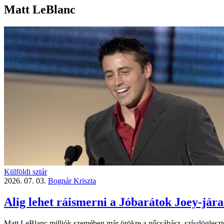
Matt LeBlanc
Külföldi sztár
2026. 07. 03.
Bognár Kriszta
Alig lehet ráismerni a Jóbarátok Joey-jár
Matt LeBlanc milliók szemében már örökre a nőcsábász, szívdöglesztő