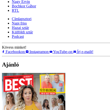
Nagy Ervin
Bochkor Gábor
RTL
Címlapsztori
Napi friss
Hazai sztár
Külföldi sztár
Podcast
Kövess minket!
Facebookon
Instagramon
YouTube-on
Írj e-mailt!
Ajánló