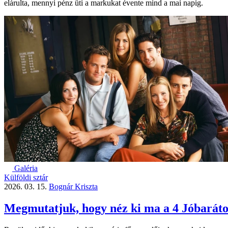
elárulta, mennyi pénz üti a markukat évente mind a mai napig.
Galéria
Külföldi sztár
2026. 03. 15.
Bognár Kriszta
Megmutatjuk, hogy néz ki ma a 4 Jóbarátok