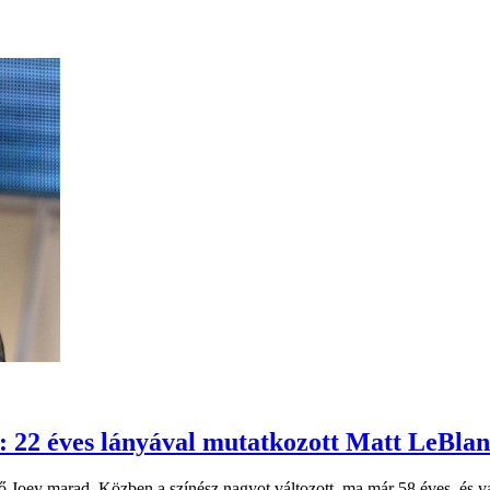
a: 22 éves lányával mutatkozott Matt LeBla
 Joey marad. Közben a színész nagyot változott, ma már 58 éves, és va