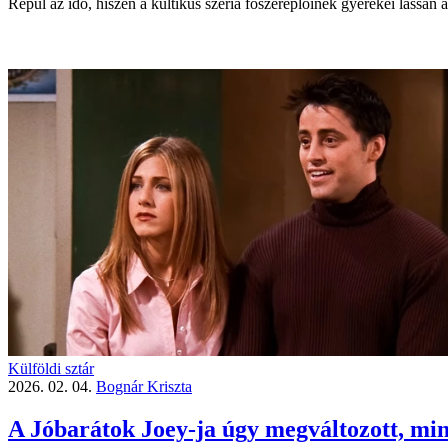
Repül az idő, hiszen a kultikus széria főszerep­lőinek gyerekei lassan a
Külföldi sztár
2026. 02. 04.
Bognár Kriszta
A Jóbarátok Joey-ja úgy megváltozott, mi