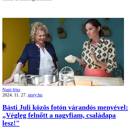
Napi friss
2024. 11. 27.
story.hu
Básti Juli közös fotón várandós menyével:
„Végleg felnőtt a nagyfiam, családapa
lesz!"