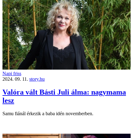
Napi friss
2024. 09. 11.
story.hu
Valóra vált Básti Juli álma: nagymama
lesz
Samu fiánál érkezik a baba idén novemberben.