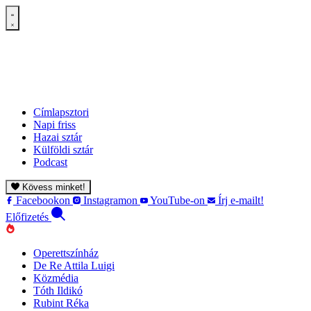
Címlapsztori
Napi friss
Hazai sztár
Külföldi sztár
Podcast
Kövess minket!
Facebookon
Instagramon
YouTube-on
Írj e-mailt!
Előfizetés
Operettszínház
De Re Attila Luigi
Közmédia
Tóth Ildikó
Rubint Réka