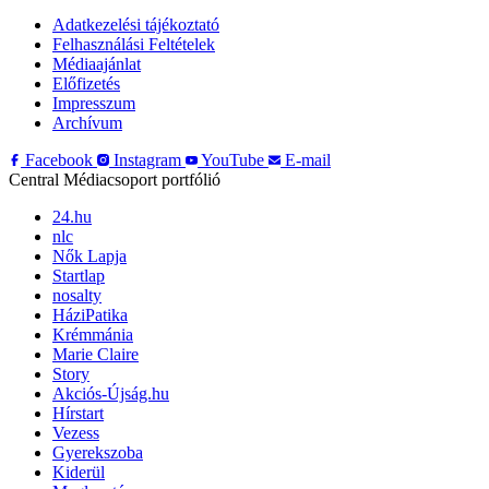
Adatkezelési tájékoztató
Felhasználási Feltételek
Médiaajánlat
Előfizetés
Impresszum
Archívum
Facebook
Instagram
YouTube
E-mail
Central Médiacsoport portfólió
24.hu
nlc
Nők Lapja
Startlap
nosalty
HáziPatika
Krémmánia
Marie Claire
Story
Akciós-Újság.hu
Hírstart
Vezess
Gyerekszoba
Kiderül