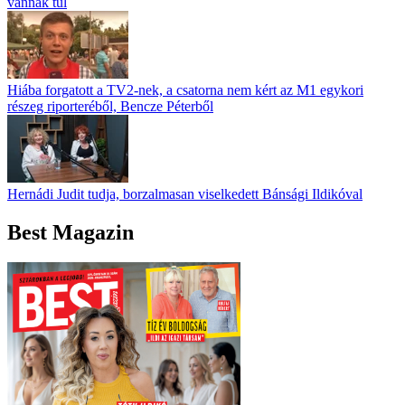
vannak túl
Hiába forgatott a TV2-nek, a csatorna nem kért az M1 egykori
részeg riporteréből, Bencze Péterből
Hernádi Judit tudja, borzalmasan viselkedett Bánsági Ildikóval
Best Magazin