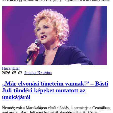
Hazai sztár
2026. 05. 03.
Janotka Krisztina
„Már elvonási tüneteim vannak!” – Básti
Juli tündéri képeket mutatott az
unokájáról
Nemrég volt a Macskalápon című előadásuk premierje a Centrálban,
ami mellett Básti Juli még hat másik darabban játszik, közben