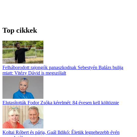
Top cikkek
Felháborodott rajongók panaszkodnak Sebestyén Balázs bulija
miatt: Vitézy Dávid is megszólalt
Elutasították Fodor Zsóka kérelmét: 84 évesen kell költöznie
Koltai Róbert és párja, Gaál Ildikó: Életük legnehezebb évén