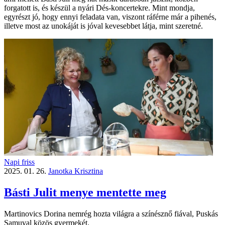
forgatott is, és készül a nyári Dés-koncertekre. Mint mondja,
egyrészt jó, hogy ennyi feladata van, viszont ráférne már a pihenés,
illetve most az unokáját is jóval kevesebbet látja, mint szeretné.
Napi friss
2025. 01. 26.
Janotka Krisztina
Básti Julit menye mentette meg
Martinovics Dorina nemrég hozta világra a színésznő fiával, Puskás
Samuval közös gyermekét.