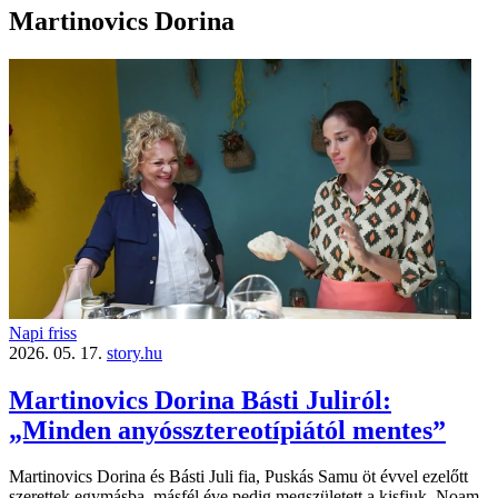
Martinovics Dorina
Napi friss
2026. 05. 17.
story.hu
Martinovics Dorina Básti Juliról:
„Minden anyóssztereotípiától mentes”
Martinovics Dorina és Básti Juli fia, Puskás Samu öt évvel ezelőtt
szerettek egymásba, másfél éve pedig megszületett a kisfiuk, Noam.