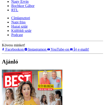
Nagy Ervin
Bochkor Gábor
RTL
Címlapsztori
Napi friss
Hazai sztár
Külföldi sztár
Podcast
Kövess minket!
Facebookon
Instagramon
YouTube-on
Írj e-mailt!
Ajánló