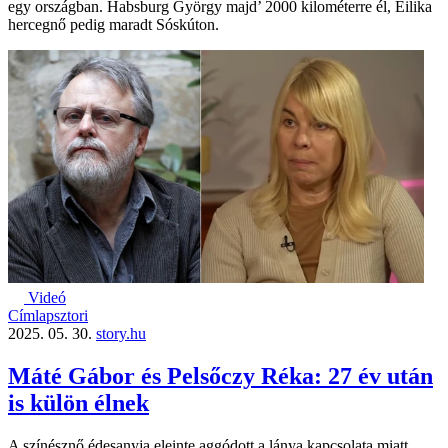
egy országban. Habsburg György majd’ 2000 kilométerre él, Eilika
hercegnő pedig maradt Sóskúton.
Videó
Címlapsztori
2025. 05. 30.
story.hu
Máté Gábor és Pelsőczy Réka: 27 év után
is külön élnek
A színésznő édesanyja eleinte aggódott a lánya kapcsolata miatt,