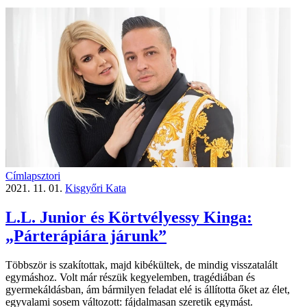
Címlapsztori
2021. 11. 01.
Kisgyőri Kata
L.L. Junior és Körtvélyessy Kinga:
„Párterápiára járunk”
Többször is szakítottak, majd kibékültek, de mindig visszatalált
egymáshoz. Volt már részük kegyelemben, tragédiában és
gyermekáldásban, ám bármilyen feladat elé is állította őket az élet,
egyvalami sosem változott: fájdalmasan szeretik egymást.