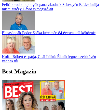
Felháborodott rajongók panaszkodnak Sebestyén Balázs bulija
miatt: Vitézy Dávid is megszólalt
Elutasították Fodor Zsóka kérelmét: 84 évesen kell költöznie
Koltai Róbert és párja, Gaál Ildikó: Életük legnehezebb évén
vannak túl
Best Magazin