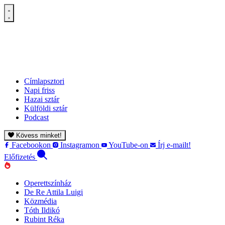
Címlapsztori
Napi friss
Hazai sztár
Külföldi sztár
Podcast
Kövess minket!
Facebookon
Instagramon
YouTube-on
Írj e-mailt!
Előfizetés
Operettszínház
De Re Attila Luigi
Közmédia
Tóth Ildikó
Rubint Réka