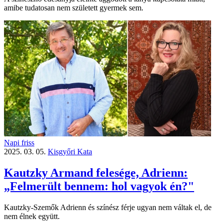
amibe tudatosan nem született gyermek sem.
Napi friss
2025. 03. 05.
Kisgyőri Kata
Kautzky Armand felesége, Adrienn:
„Felmerült bennem: hol vagyok én?"
Kautzky-Szemők Adrienn és színész férje ugyan nem váltak el, de
nem élnek együtt.