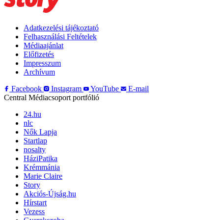
Adatkezelési tájékoztató
Felhasználási Feltételek
Médiaajánlat
Előfizetés
Impresszum
Archívum
Facebook
Instagram
YouTube
E-mail
Central Médiacsoport portfólió
24.hu
nlc
Nők Lapja
Startlap
nosalty
HáziPatika
Krémmánia
Marie Claire
Story
Akciós-Újság.hu
Hírstart
Vezess