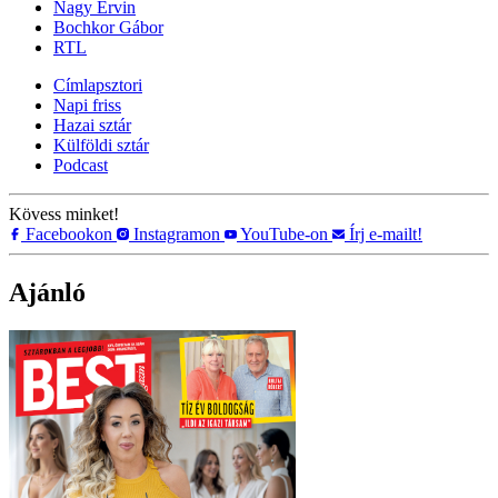
Nagy Ervin
Bochkor Gábor
RTL
Címlapsztori
Napi friss
Hazai sztár
Külföldi sztár
Podcast
Kövess minket!
Facebookon
Instagramon
YouTube-on
Írj e-mailt!
Ajánló