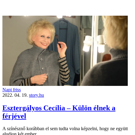
Napi friss
2022. 04. 19.
story.hu
Esztergályos Cecília – Külön élnek a
férjével
A színésznő korábban el sem tudta volna képzelni, hogy ne együtt
aludjon két ember.