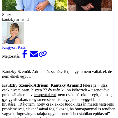
Story
kautzky armand
Kisgyőri Kata
Megosztás
Kautzky-Szemők Adrienn és színész férje ugyan nem váltak el, de
nem élnek együtt.
Kautzky-Szemők Adrienn
,
Kautzky Armand
felesége – igaz,
csak hivatalosan, hiszen
22 év után külön költöztek
– tizenöt éve
praktizál alternatív
terapeutaként
, nem csak másokon segít, önmaga
gyógyulásában, megismerésében is nagy jelentőséggel bír a
hivatása. „Rájöttem, hogy csak akkor tudok igazán mások testi-lelki
problémáival, elakadásaival foglalkozni, ha önmagammal is rendben
vagyok. Ingoványos talajra ugyanis nem lehet stabilan építkezni” –