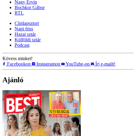
Nagy Ervin
Bochkor Gábor
RTL
Címlapsztori
Napi friss
Hazai sztár
Külföldi sztár
Podcast
Kövess minket!
Facebookon
Instagramon
YouTube-on
Írj e-mailt!
Ajánló