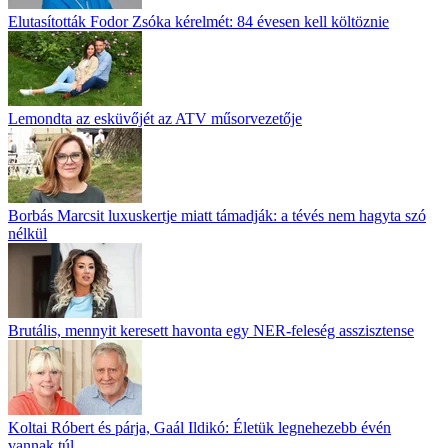
Elutasították Fodor Zsóka kérelmét: 84 évesen kell költöznie
Lemondta az esküvőjét az ATV műsorvezetője
Borbás Marcsit luxuskertje miatt támadják: a tévés nem hagyta szó
nélkül
Brutális, mennyit keresett havonta egy NER-feleség asszisztense
Koltai Róbert és párja, Gaál Ildikó: Életük legnehezebb évén
vannak túl