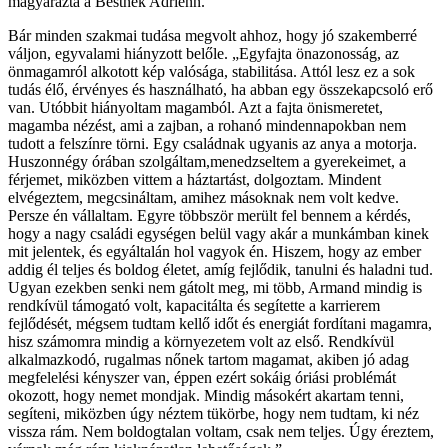
magyarázta a Bestnek Adrienn.
Bár minden szakmai tudása megvolt ahhoz, hogy jó szakemberré
váljon, egyvalami hiányzott belőle. „Egyfajta önazonosság, az
önmagamról alkotott kép valósága, stabilitása. Attól lesz ez a sok
tudás élő, érvényes és használható, ha abban egy összekapcsoló erő
van. Utóbbit hiányoltam magamból. Azt a fajta önismeretet,
magamba nézést, ami a zajban, a rohanó mindennapokban nem
tudott a felszínre törni. Egy családnak ugyanis az anya a motorja.
Huszonnégy órában szolgáltam,menedzseltem a gyerekeimet, a
férjemet, miközben vittem a háztartást, dolgoztam. Mindent
elvégeztem, megcsináltam, amihez másoknak nem volt kedve.
Persze én vállaltam. Egyre többször merült fel bennem a kérdés,
hogy a nagy családi egységen belül vagy akár a munkámban kinek
mit jelentek, és egyáltalán hol vagyok én. Hiszem, hogy az ember
addig él teljes és boldog életet, amíg fejlődik, tanulni és haladni tud.
Ugyan ezekben senki nem gátolt meg, mi több, Armand mindig is
rendkívül támogató volt, kapacitálta és segítette a karrierem
fejlődését, mégsem tudtam kellő időt és energiát fordítani magamra,
hisz számomra mindig a környezetem volt az első. Rendkívül
alkalmazkodó, rugalmas nőnek tartom magamat, akiben jó adag
megfelelési kényszer van, éppen ezért sokáig óriási problémát
okozott, hogy nemet mondjak. Mindig másokért akartam tenni,
segíteni, miközben úgy néztem tükörbe, hogy nem tudtam, ki néz
vissza rám. Nem boldogtalan voltam, csak nem teljes. Úgy éreztem,