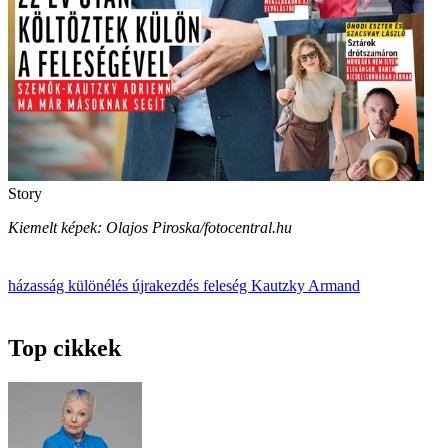
Story
Kiemelt képek: Olajos Piroska/fotocentral.hu
házasság
különélés
újrakezdés
feleség
Kautzky Armand
Top cikkek