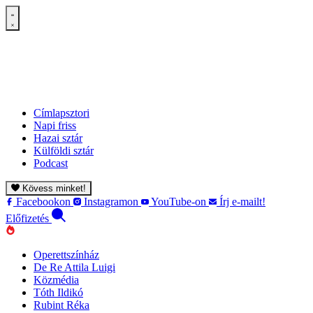
Címlapsztori
Napi friss
Hazai sztár
Külföldi sztár
Podcast
Kövess minket!
Facebookon
Instagramon
YouTube-on
Írj e-mailt!
Előfizetés
Operettszínház
De Re Attila Luigi
Közmédia
Tóth Ildikó
Rubint Réka