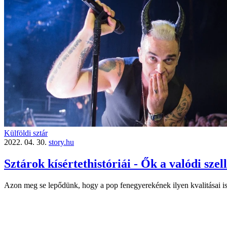
Külföldi sztár
2022. 04. 30.
story.hu
Sztárok kísértethistóriái - Ők a valódi sze
Azon meg se lepődünk, hogy a pop fenegyerekének ilyen kvalitásai i