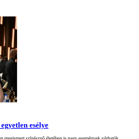
 egyetlen esélye
ben megismert színésznő életében is nagy események várhatók.