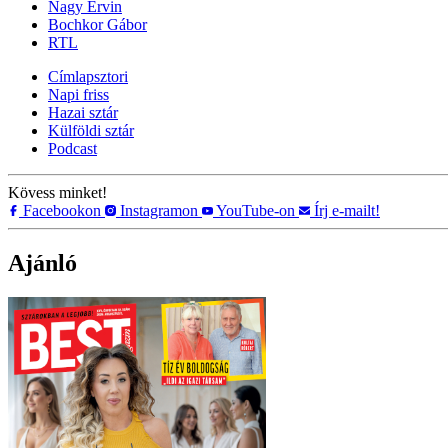
Nagy Ervin
Bochkor Gábor
RTL
Címlapsztori
Napi friss
Hazai sztár
Külföldi sztár
Podcast
Kövess minket!
Facebookon
Instagramon
YouTube-on
Írj e-mailt!
Ajánló