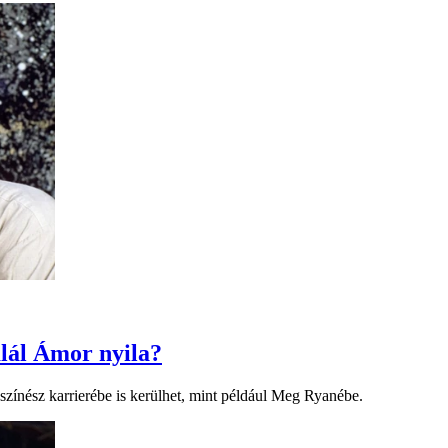
talál Ámor nyila?
zínész karrierébe is kerülhet, mint például Meg Ryanébe.