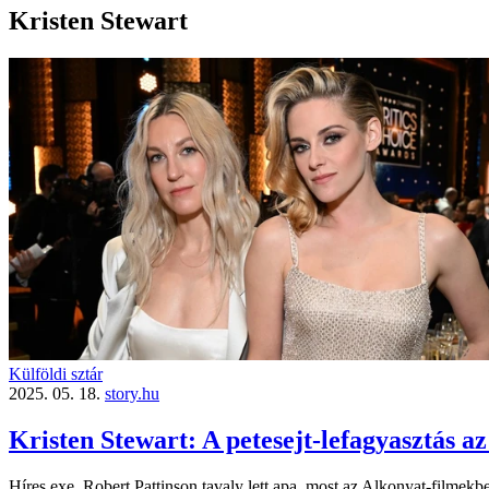
Kristen Stewart
Külföldi sztár
2025. 05. 18.
story.hu
Kristen Stewart: A petesejt-lefagyasztás az
Híres exe, Robert Pattinson tavaly lett apa, most az Alkonyat-filmek