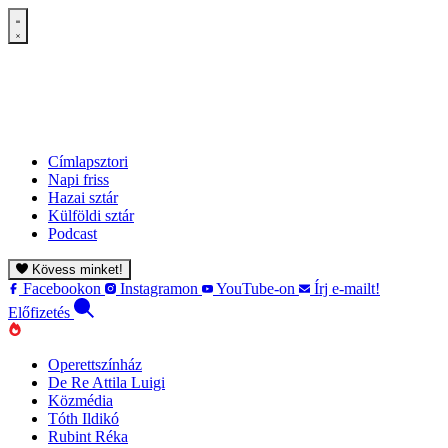
Címlapsztori
Napi friss
Hazai sztár
Külföldi sztár
Podcast
Kövess minket!
Facebookon
Instagramon
YouTube-on
Írj e-mailt!
Előfizetés
Operettszínház
De Re Attila Luigi
Közmédia
Tóth Ildikó
Rubint Réka