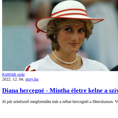
Külföldi sztár
2022. 12. 04.
story.hu
Diana hercegné - Mintha életre kelne a sz
Jó pár színésznő megformálta már a néhai hercegnét a filmvásznon. Volt