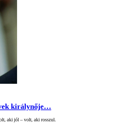
ívek királynője…
, aki jól – volt, aki rosszul.