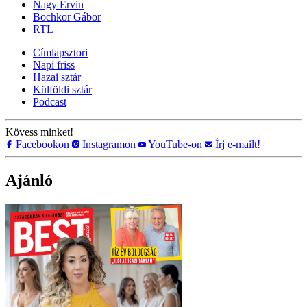
Nagy Ervin
Bochkor Gábor
RTL
Címlapsztori
Napi friss
Hazai sztár
Külföldi sztár
Podcast
Kövess minket!
Facebookon
Instagramon
YouTube-on
Írj e-mailt!
Ajánló