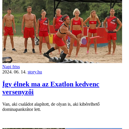
Napi friss
2024. 06. 14.
story.hu
Így élnek ma az Exatlon kedvenc
versenyzői
Van, aki családot alapított, de olyan is, aki kibérelhető
dominapankrátor lett.