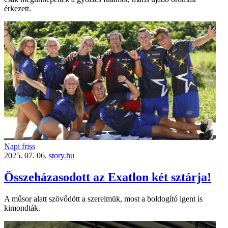
érkezett.
Napi friss
2025. 07. 06.
story.hu
Összeházasodott az Exatlon két sztárja!
A műsor alatt szövődött a szerelmük, most a boldogító igent is
kimondták.