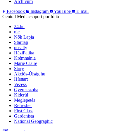
Archívum
Facebook
Instagram
YouTube
E-mail
Central Médiacsoport portfólió
24.hu
nlc
Nők Lapja
Startlap
nosalty
HáziPatika
Krémmánia
Marie Claire
Story
Akciós-Újság.hu
Hírstart
Vezess
Gyerekszoba
Kiderül
Meglepetés
Refresher
First Class
Gardenista
National Geographic