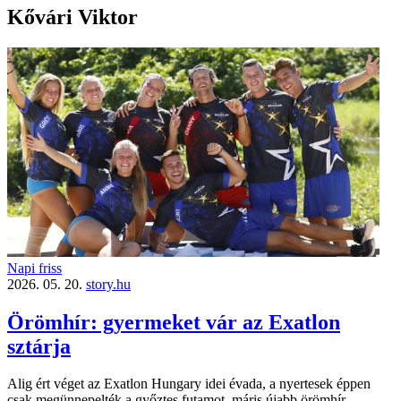
Kővári Viktor
Napi friss
2026. 05. 20.
story.hu
Örömhír: gyermeket vár az Exatlon
sztárja
Alig ért véget az Exatlon Hungary idei évada, a nyertesek éppen
csak megünnepelték a győztes futamot, máris újabb örömhír