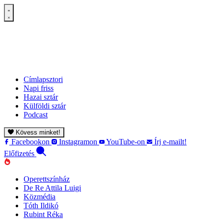
Címlapsztori
Napi friss
Hazai sztár
Külföldi sztár
Podcast
Kövess minket!
Facebookon
Instagramon
YouTube-on
Írj e-mailt!
Előfizetés
Operettszínház
De Re Attila Luigi
Közmédia
Tóth Ildikó
Rubint Réka