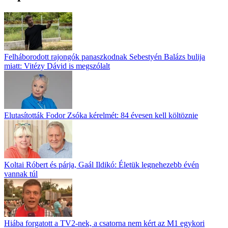
Felháborodott rajongók panaszkodnak Sebestyén Balázs bulija
miatt: Vitézy Dávid is megszólalt
Elutasították Fodor Zsóka kérelmét: 84 évesen kell költöznie
Koltai Róbert és párja, Gaál Ildikó: Életük legnehezebb évén
vannak túl
Hiába forgatott a TV2-nek, a csatorna nem kért az M1 egykori