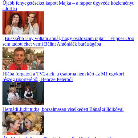
Újabb fenyegetéseket kapott Majka – a rapper ügyvéde közleményt
adott ki
„Büszkébb lány voltam annál, hogy osztozzam rajta” – Flipper Öcsi
sem tudott éket verni Bálint Antóniáék barátságába
Hiába forgatott a TV2-nek, a csatorna nem kért az M1 egykori
részeg riporteréből, Bencze Péterből
Hernádi Judit tudja, borzalmasan viselkedett Bánsági Ildikóval