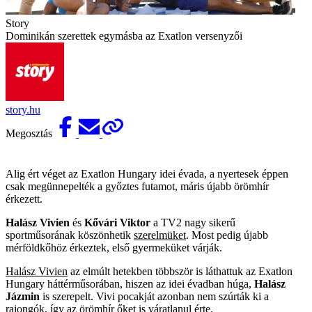
Story
Dominikán szerettek egymásba az Exatlon versenyzői
story.hu
Megosztás
Alig ért véget az Exatlon Hungary idei évada, a nyertesek éppen
csak megünnepelték a győztes futamot, máris újabb örömhír
érkezett.
Halász Vivien
és
Kővári Viktor
a TV2 nagy sikerű
sportműsorának köszönhetik
szerelmüket
. Most pedig újabb
mérföldkőhöz érkeztek, első gyermeküket várják.
Halász Vivien
az elmúlt hetekben többször is láthattuk az Exatlon
Hungary háttérműsorában, hiszen az idei évadban húga,
Halász
Jázmin
is szerepelt. Vivi pocakját azonban nem szúrták ki a
rajongók, így az örömhír őket is váratlanul érte.