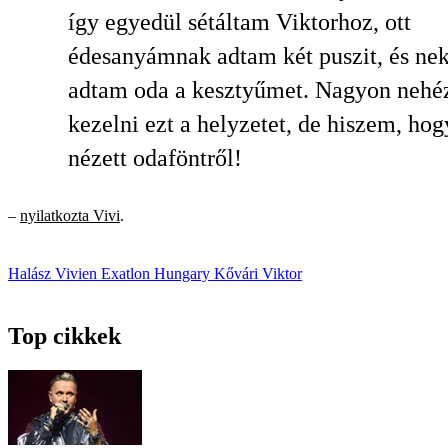
így egyedül sétáltam Viktorhoz, ott
édesanyámnak adtam két puszit, és nek
adtam oda a kesztyűmet. Nagyon nehéz
kezelni ezt a helyzetet, de hiszem, hog
nézett odaföntről!
–
nyilatkozta Vivi
.
Halász Vivien
Exatlon Hungary
Kővári Viktor
Top cikkek