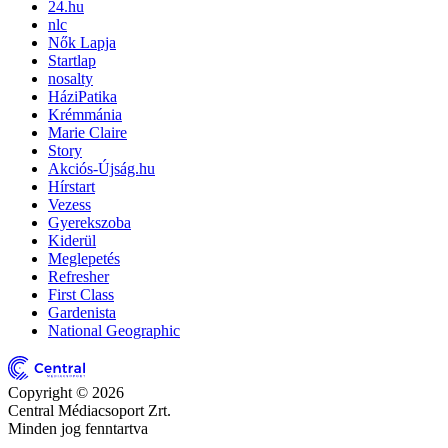
24.hu
nlc
Nők Lapja
Startlap
nosalty
HáziPatika
Krémmánia
Marie Claire
Story
Akciós-Újság.hu
Hírstart
Vezess
Gyerekszoba
Kiderül
Meglepetés
Refresher
First Class
Gardenista
National Geographic
Copyright © 2026
Central Médiacsoport Zrt.
Minden jog fenntartva