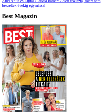
Ábel Anita és Liptai Claudia kamerák előtt tisztázta, miért nem
beszéltek évekig egymással
Best Magazin