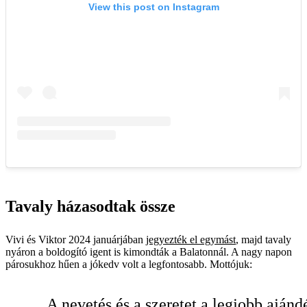
Tavaly házasodtak össze
Vivi és Viktor 2024 januárjában
jegyezték el egymást
, majd tavaly
nyáron a boldogító igent is kimondták a Balatonnál. A nagy napon
párosukhoz hűen a jókedv volt a legfontosabb. Mottójuk:
A nevetés és a szeretet a legjobb ajánd