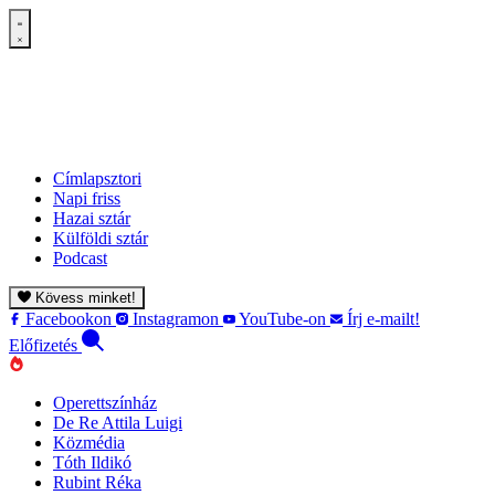
Címlapsztori
Napi friss
Hazai sztár
Külföldi sztár
Podcast
Kövess minket!
Facebookon
Instagramon
YouTube-on
Írj e-mailt!
Előfizetés
Operettszínház
De Re Attila Luigi
Közmédia
Tóth Ildikó
Rubint Réka