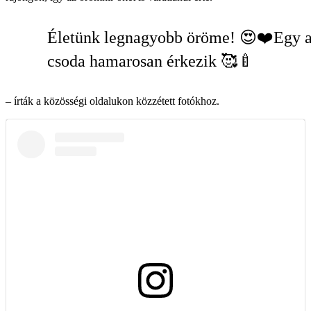
Életünk legnagyobb öröme! 😍❤️Egy 
csoda hamarosan érkezik 🥰🍼
– írták a közösségi oldalukon közzétett fotókhoz.