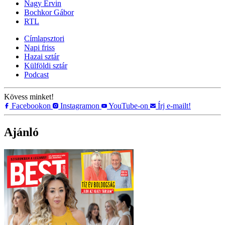
Nagy Ervin
Bochkor Gábor
RTL
Címlapsztori
Napi friss
Hazai sztár
Külföldi sztár
Podcast
Kövess minket!
Facebookon
Instagramon
YouTube-on
Írj e-mailt!
Ajánló