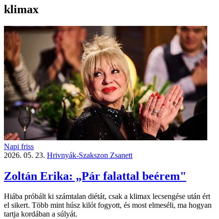
klimax
Napi friss
2026. 05. 23.
Hrivnyák-Szakszon Zsanett
Zoltán Erika: „Pár falattal beérem"
Hiába próbált ki számtalan diétát, csak a klimax lecsengése után ért
el sikert. Több mint húsz kilót fogyott, és most elmeséli, ma hogyan
tartja kordában a súlyát.