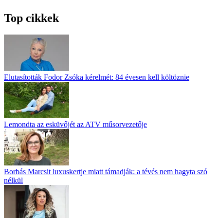
Top cikkek
Elutasították Fodor Zsóka kérelmét: 84 évesen kell költöznie
Lemondta az esküvőjét az ATV műsorvezetője
Borbás Marcsit luxuskertje miatt támadják: a tévés nem hagyta szó
nélkül