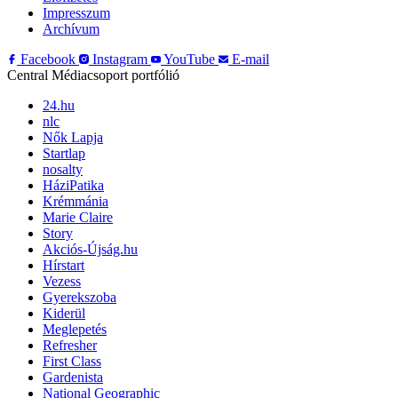
Impresszum
Archívum
Facebook
Instagram
YouTube
E-mail
Central Médiacsoport portfólió
24.hu
nlc
Nők Lapja
Startlap
nosalty
HáziPatika
Krémmánia
Marie Claire
Story
Akciós-Újság.hu
Hírstart
Vezess
Gyerekszoba
Kiderül
Meglepetés
Refresher
First Class
Gardenista
National Geographic