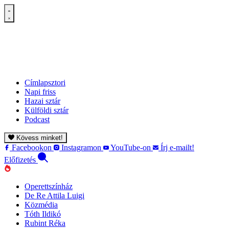
Címlapsztori
Napi friss
Hazai sztár
Külföldi sztár
Podcast
Kövess minket!
Facebookon
Instagramon
YouTube-on
Írj e-mailt!
Előfizetés
Operettszínház
De Re Attila Luigi
Közmédia
Tóth Ildikó
Rubint Réka