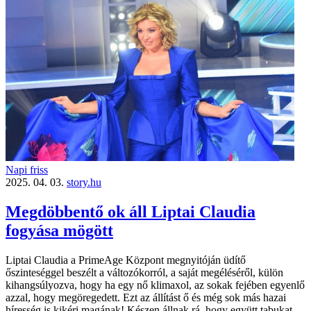
Napi friss
2025. 04. 03.
story.hu
Megdöbbentő ok áll Liptai Claudia
fogyása mögött
Liptai Claudia a PrimeAge Központ megnyitóján üdítő
őszinteséggel beszélt a változókorról, a saját megéléséről, külön
kihangsúlyozva, hogy ha egy nő klimaxol, az sokak fejében egyenlő
azzal, hogy megöregedett. Ezt az állítást ő és még sok más hazai
híresség is kikéri magának! Készen állnak rá, hogy együtt tabukat