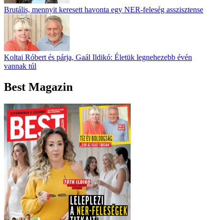
Brutális, mennyit keresett havonta egy NER-feleség asszisztense
Koltai Róbert és párja, Gaál Ildikó: Életük legnehezebb évén
vannak túl
Best Magazin