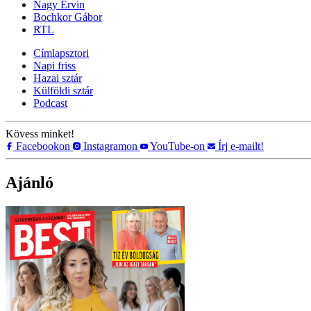
Nagy Ervin
Bochkor Gábor
RTL
Címlapsztori
Napi friss
Hazai sztár
Külföldi sztár
Podcast
Kövess minket!
Facebookon
Instagramon
YouTube-on
Írj e-mailt!
Ajánló