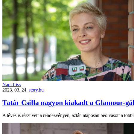
Napi friss
2023. 03. 24.
story.hu
Tatár Csilla nagyon kiakadt a Glamour-gál
A tévés is részt vett a rendezvényen, aztán alaposan beolvasott a töb