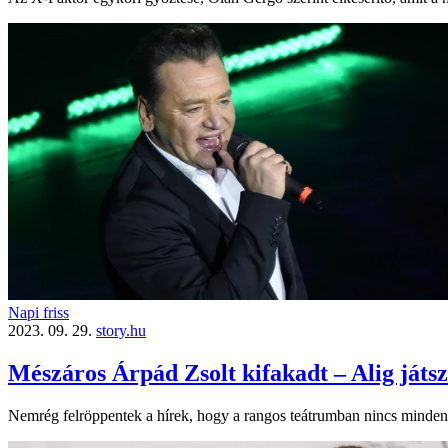
Napi friss
2023. 09. 29.
story.hu
Mészáros Árpád Zsolt kifakadt – Alig játs
Nemrég felröppentek a hírek, hogy a rangos teátrumban nincs minden