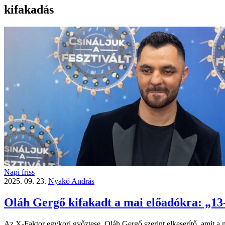
kifakadás
Napi friss
2025. 09. 23.
Nyakó András
Oláh Gergő kifakadt a mai előadókra: „13-
Az X-Faktor egykori győztese, Oláh Gergő szerint elkeserítő, amit a 