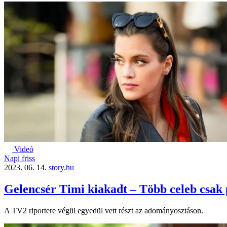
Videó
Napi friss
2023. 06. 14.
story.hu
Gelencsér Timi kiakadt – Több celeb csak p
A TV2 riportere végül egyedül vett részt az adományosztáson.