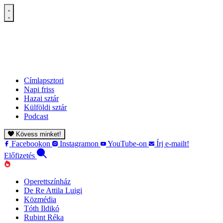
Címlapsztori
Napi friss
Hazai sztár
Külföldi sztár
Podcast
Kövess minket!
Facebookon
Instagramon
YouTube-on
Írj e-mailt!
Előfizetés
Operettszínház
De Re Attila Luigi
Közmédia
Tóth Ildikó
Rubint Réka