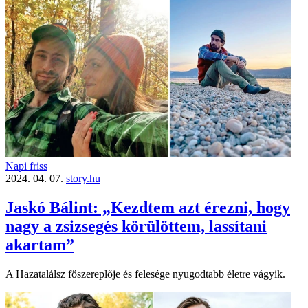
Napi friss
2024. 04. 07.
story.hu
Jaskó Bálint: „Kezdtem azt érezni, hogy
nagy a zsizsegés körülöttem, lassítani
akartam”
A Hazatalálsz főszereplője és felesége nyugodtabb életre vágyik.