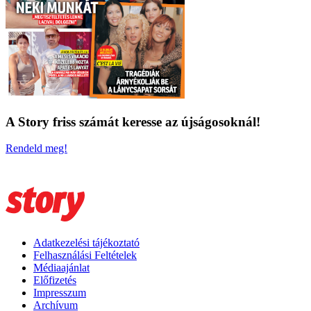
A Story friss számát keresse az újságosoknál!
Rendeld meg!
Adatkezelési tájékoztató
Felhasználási Feltételek
Médiaajánlat
Előfizetés
Impresszum
Archívum