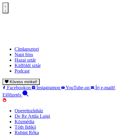
Címlapsztori
Napi friss
Hazai sztár
Külföldi sztár
Podcast
Kövess minket!
Facebookon
Instagramon
YouTube-on
Írj e-mailt!
Előfizetés
Operettszínház
De Re Attila Luigi
Közmédia
Tóth Ildikó
Rubint Réka