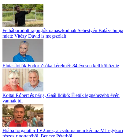
Felháborodott rajongók panaszkodnak Sebestyén Balázs bulija
miatt: Vitézy Dávid is megszólalt
Elutasították Fodor Zsóka kérelmét: 84 évesen kell költöznie
Koltai Róbert és párja, Gaál Ildikó: Életük legnehezebb évén
vannak túl
Hiába forgatott a TV2-nek, a csatorna nem kért az M1 egykori
részeg riporteréből, Bencze Péterből