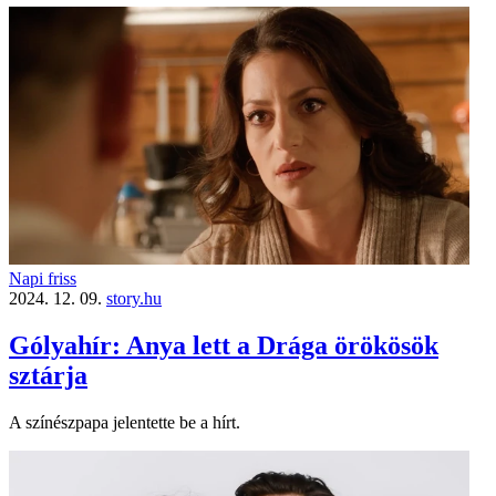
Napi friss
2024. 12. 09.
story.hu
Gólyahír: Anya lett a Drága örökösök
sztárja
A színészpapa jelentette be a hírt.