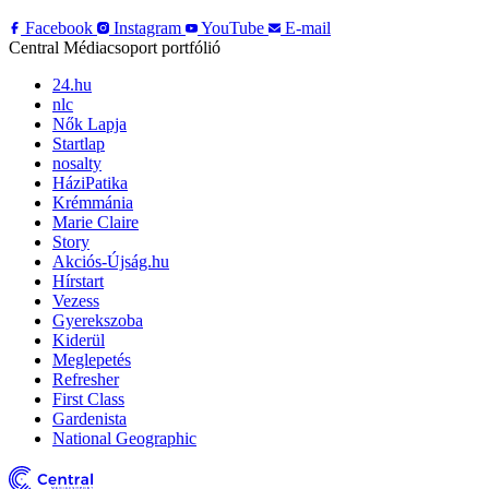
Facebook
Instagram
YouTube
E-mail
Central Médiacsoport portfólió
24.hu
nlc
Nők Lapja
Startlap
nosalty
HáziPatika
Krémmánia
Marie Claire
Story
Akciós-Újság.hu
Hírstart
Vezess
Gyerekszoba
Kiderül
Meglepetés
Refresher
First Class
Gardenista
National Geographic