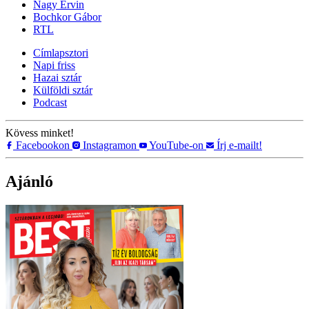
Nagy Ervin
Bochkor Gábor
RTL
Címlapsztori
Napi friss
Hazai sztár
Külföldi sztár
Podcast
Kövess minket!
Facebookon
Instagramon
YouTube-on
Írj e-mailt!
Ajánló