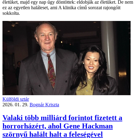
életüket, majd egy nap úgy döntöttek: eldobják az életüket. De nem
ez az egyetlen haláleset, ami A klinika című sorozat rajongóit
sokkolta.
Külföldi sztár
2026. 01. 29.
Bognár Kriszta
Valaki több milliárd forintot fizetett a
horrorházért, ahol Gene Hackman
szörnyű halált halt a feleségével