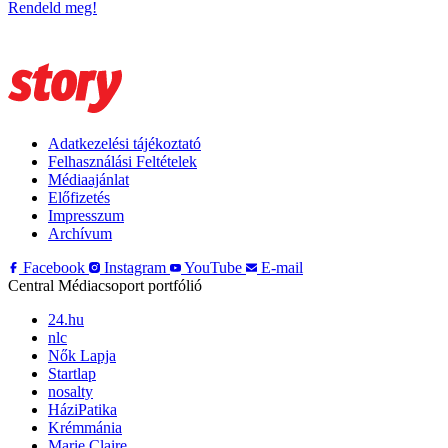
Rendeld meg!
Adatkezelési tájékoztató
Felhasználási Feltételek
Médiaajánlat
Előfizetés
Impresszum
Archívum
Facebook
Instagram
YouTube
E-mail
Central Médiacsoport portfólió
24.hu
nlc
Nők Lapja
Startlap
nosalty
HáziPatika
Krémmánia
Marie Claire