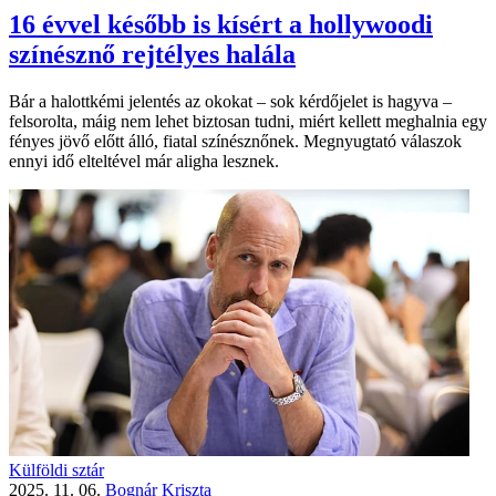
16 évvel később is kísért a hollywoodi
színésznő rejtélyes halála
Bár a halottkémi jelentés az okokat – sok kérdőjelet is hagyva –
felsorolta, máig nem lehet biztosan tudni, miért kellett meghalnia egy
fényes jövő előtt álló, fiatal színésznőnek. Megnyugtató válaszok
ennyi idő elteltével már aligha lesznek.
Külföldi sztár
2025. 11. 06.
Bognár Kriszta