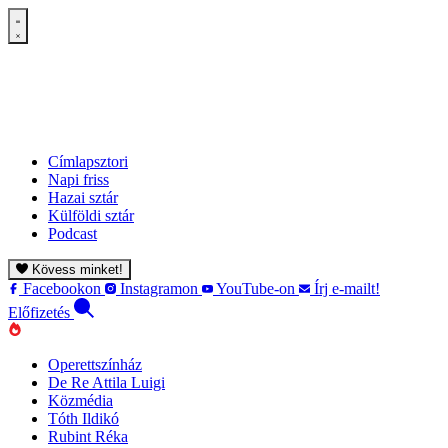
Címlapsztori
Napi friss
Hazai sztár
Külföldi sztár
Podcast
Kövess minket!
Facebookon
Instagramon
YouTube-on
Írj e-mailt!
Előfizetés
Operettszínház
De Re Attila Luigi
Közmédia
Tóth Ildikó
Rubint Réka