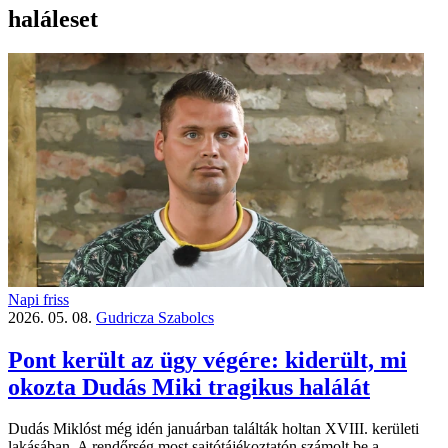
haláleset
Napi friss
2026. 05. 08.
Gudricza Szabolcs
Pont került az ügy végére: kiderült, mi
okozta Dudás Miki tragikus halálát
Dudás Miklóst még idén januárban találták holtan XVIII. kerületi
lakásában. A rendőrség most sajtótájékoztatón számolt be a