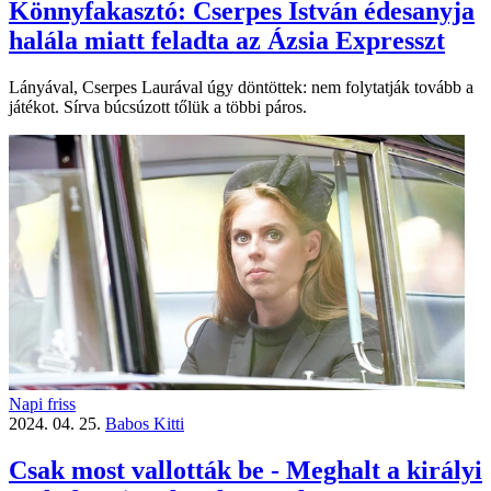
Könnyfakasztó: Cserpes István édesanyja
halála miatt feladta az Ázsia Expresszt
Lányával, Cserpes Laurával úgy döntöttek: nem folytatják tovább a
játékot. Sírva búcsúzott tőlük a többi páros.
Napi friss
2024. 04. 25.
Babos Kitti
Csak most vallották be - Meghalt a királyi