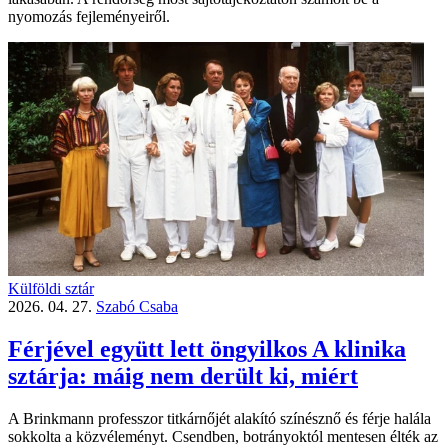
nyomozás fejleményeiről.
Külföldi sztár
2026. 04. 27.
Szabó Csaba
Férjével együtt lett öngyilkos A klinika
sztárja: máig nem derült ki, miért
A Brinkmann professzor titkárnőjét alakító színésznő és férje halála
sokkolta a közvéleményt. Csendben, botrányoktól mentesen élték az