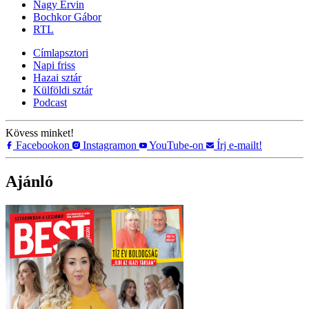
Nagy Ervin
Bochkor Gábor
RTL
Címlapsztori
Napi friss
Hazai sztár
Külföldi sztár
Podcast
Kövess minket!
Facebookon
Instagramon
YouTube-on
Írj e-mailt!
Ajánló