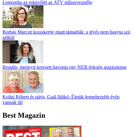
Lemondta az esküvőjét az ATV műsorvezetője
Borbás Marcsit luxuskertje miatt támadják: a tévés nem hagyta szó
nélkül
Brutális, mennyit keresett havonta egy NER-feleség asszisztense
Koltai Róbert és párja, Gaál Ildikó: Életük legnehezebb évén
vannak túl
Best Magazin